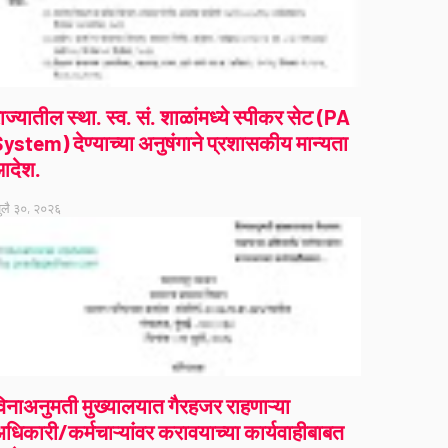
ाज्यातील स्था. स्व. सं. शाळांमध्ये स्पीकर सेट (PA
ystem) देण्याच्या अनुषंगाने प्रशासकीय मान्यता
आदेश.
ुलै ३०, २०२६
िनाअनुमती मुख्यालयात गैरहजर राहणाऱ्या
धिकारी/कर्मचाऱ्यांवर करावयाच्या कार्यवाहीबाबत