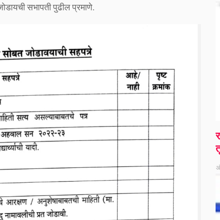
जोडायची सभापती पुढील प्रमाणे.
र
त
ऑ