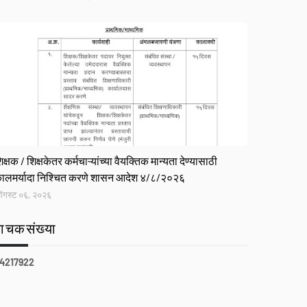
R
िक्षक / शिक्षकेतर कर्मचाऱ्यांच्या वैयक्तिक मान्यता देण्यासाठी
ालमर्यादा निश्चित करणे शासन आदेश ४/८/२०२६
गस्ट ०६, २०२६
वाचकसंख्या
4
2
1
7
9
2
2