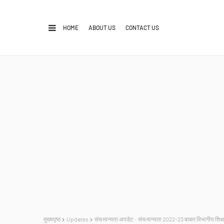
HOME
ABOUT US
CONTACT US
मुख्यपृष्ठ
Updates
संच मान्यता अपडेट - संच मान्यता 2022-23 बाबत विभागीय शिक