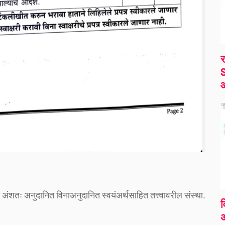
र
S
ज
अंशतः अनुदानित विनाअनुदानित स्वयंअर्थसाहित तत्त्वावरील संस्था.
व
अ