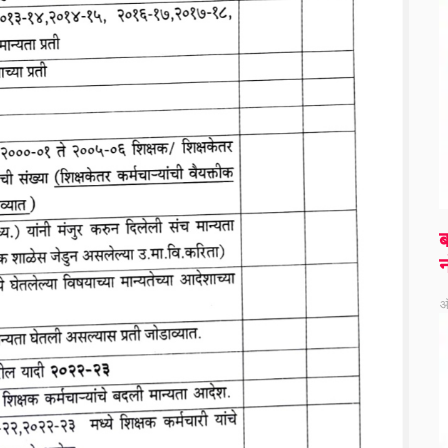
ब
न
ऑ