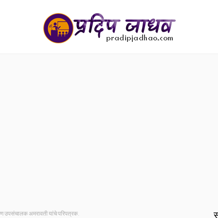
स
्षण उपसंचालक अमरावती यांचे परिपत्रक.