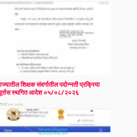
ाज्यातील शिक्षक संवर्गातील पदोन्नती प्रक्रिया
ूर्तास स्थगित आदेश ०५/०८/२०२६
गस्ट ०५, २०२६