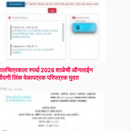
ालचित्रकला स्पर्धा 2026 शाळेची ऑनलाईन
ोंदणी लिंक वेळापत्रक परिपत्रक मुदत
गस्ट ०३, २०२६