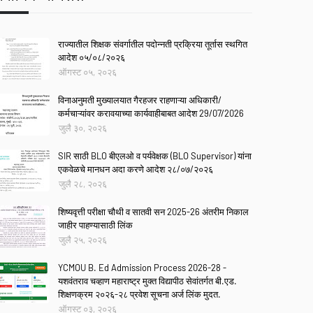
राज्यातील शिक्षक संवर्गातील पदोन्नती प्रक्रिया तूर्तास स्थगित
आदेश ०५/०८/२०२६
ऑगस्ट ०५, २०२६
विनाअनुमती मुख्यालयात गैरहजर राहणाऱ्या अधिकारी/
कर्मचाऱ्यांवर करावयाच्या कार्यवाहीबाबत आदेश 29/07/2026
जुलै ३०, २०२६
SIR साठी BLO बीएलओ व पर्यवेक्षक (BLO Supervisor) यांना
एकवेळचे मानधन अदा करणे आदेश २८/०७/२०२६
जुलै २८, २०२६
शिष्यवृत्ती परीक्षा चौथी व सातवी सन 2025-26 अंतरीम निकाल
जाहीर पाहण्यासाठी लिंक
जुलै २५, २०२६
YCMOU B. Ed Admission Process 2026-28 -
यशवंतराव चव्हाण महाराष्ट्र मुक्त विद्यापीठ सेवांतर्गत बी.एड.
शिक्षणक्रम २०२६-२८ प्रवेश सूचना अर्ज लिंक मुदत.
ऑगस्ट ०३, २०२६