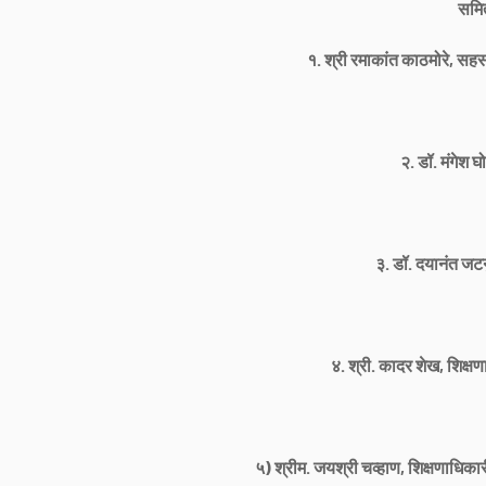
समि
१. श्री रमाकांत काठमोरे, स
२. डॉ. मंगेश घो
३. डॉ. दयानंत जटनु
४. श्री. कादर शेख, शिक्
५) श्रीम. जयश्री चव्हाण, शिक्षणाधिक