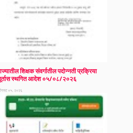
ाज्यातील शिक्षक संवर्गातील पदोन्नती प्रक्रिया
ूर्तास स्थगित आदेश ०५/०८/२०२६
गस्ट ०५, २०२६