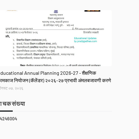
R
ducational Annual Planning 2026-27 - शैक्षणिक
ामकाज नियोजन (कॅलेंडर) २०२६-२७ प्रभावी अंमलबजावणी करणे
गस्ट ०७, २०२६
वाचकसंख्या
4
2
4
6
0
0
4