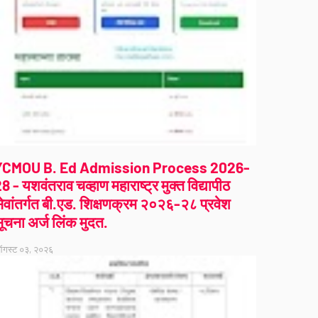
YCMOU B. Ed Admission Process 2026-
8 - यशवंतराव चव्हाण महाराष्ट्र मुक्त विद्यापीठ
ेवांतर्गत बी.एड. शिक्षणक्रम २०२६-२८ प्रवेश
ूचना अर्ज लिंक मुदत.
गस्ट ०३, २०२६