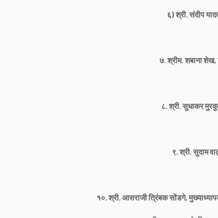
६) श्री. संदीप याद
७. श्रीम. शबाना शेख,
८. श्री. सुधाकर मुरकु
९. श्री. सुदाम वा
१०. श्री. आसराजी त्रिंबक सोंडगे, मुख्याध्य