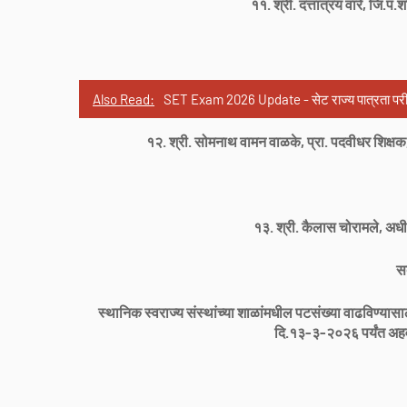
११. श्री. दत्तात्रय वारे, जि.प.
Also Read:
SET Exam 2026 Update - सेट राज्य पात्रता पर
१२. श्री. सोमनाथ वामन वाळके, प्रा. पदवीधर शिक्षक,
१३. श्री. कैलास चोरामले, अधी
स
स्थानिक स्वराज्य संस्थांच्या शाळांमधील पटसंख्या वाढविण्य
दि.१३-३-२०२६ पर्यंत अ