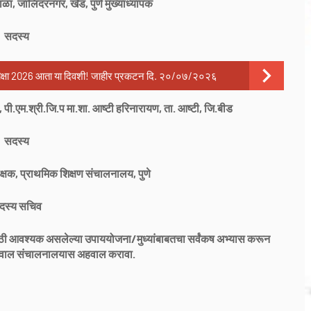
शाळा, जालिदंरनगर, खेड, पुणे मुख्याध्यापक
सदस्य
ीक्षा 2026 आता या दिवशी! जाहीर प्रकटन दि. २०/०७/२०२६
 पी.एम.श्री.जि.प मा.शा. आष्टी हरिनारायण, ता. आष्टी, जि.बीड
सदस्य
क्षक, प्राथमिक शिक्षण संचालनालय, पुणे
दस्य सचिव
ासाठी आवश्यक असलेल्या उपाययोजना/मुध्यांबाबतचा सर्वंकष अभ्यास करून
हवाल संचालनालयास अहवाल करावा.