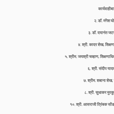
कार्यवाहीब
२. डॉ. मंगेश घो
३. डॉ. दयानंत जटनु
४. श्री. कादर शेख, शिक्
५. श्रीम. जयश्री चव्हाण, शिक्षणा
६. श्री. संदीप याद
७. श्रीम. शबाना शेख,
८. श्री. सुधाकर मुरकु
१०. श्री. आसराजी त्रिंबक सोंडगे