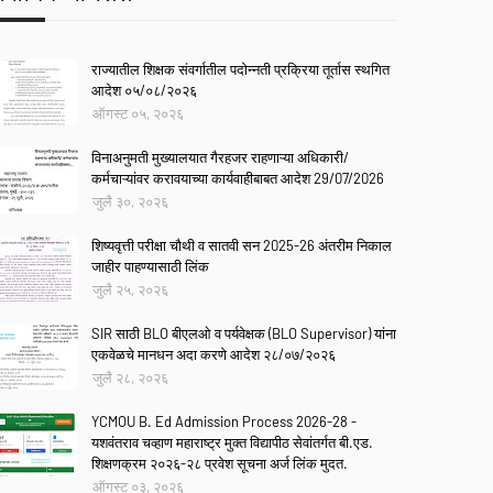
राज्यातील शिक्षक संवर्गातील पदोन्नती प्रक्रिया तूर्तास स्थगित
आदेश ०५/०८/२०२६
ऑगस्ट ०५, २०२६
विनाअनुमती मुख्यालयात गैरहजर राहणाऱ्या अधिकारी/
कर्मचाऱ्यांवर करावयाच्या कार्यवाहीबाबत आदेश 29/07/2026
जुलै ३०, २०२६
शिष्यवृत्ती परीक्षा चौथी व सातवी सन 2025-26 अंतरीम निकाल
जाहीर पाहण्यासाठी लिंक
जुलै २५, २०२६
SIR साठी BLO बीएलओ व पर्यवेक्षक (BLO Supervisor) यांना
एकवेळचे मानधन अदा करणे आदेश २८/०७/२०२६
जुलै २८, २०२६
YCMOU B. Ed Admission Process 2026-28 -
यशवंतराव चव्हाण महाराष्ट्र मुक्त विद्यापीठ सेवांतर्गत बी.एड.
शिक्षणक्रम २०२६-२८ प्रवेश सूचना अर्ज लिंक मुदत.
ऑगस्ट ०३, २०२६