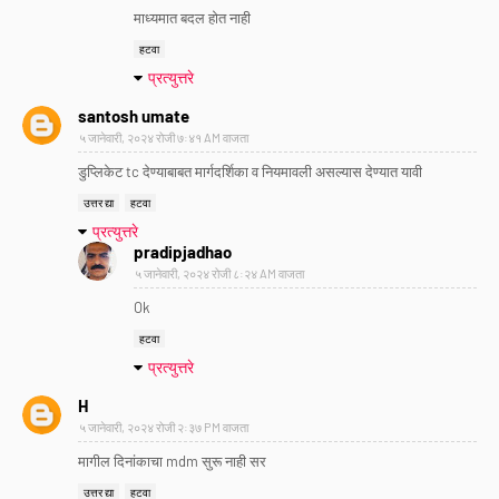
माध्यमात बदल होत नाही
हटवा
प्रत्युत्तरे
santosh umate
५ जानेवारी, २०२४ रोजी ७:४१ AM वाजता
डुप्लिकेट tc देण्याबाबत मार्गदर्शिका व नियमावली असल्यास देण्यात यावी
उत्तर द्या
हटवा
प्रत्युत्तरे
pradipjadhao
५ जानेवारी, २०२४ रोजी ८:२४ AM वाजता
Ok
हटवा
प्रत्युत्तरे
H
५ जानेवारी, २०२४ रोजी २:३७ PM वाजता
मागील दिनांकाचा mdm सुरू नाही सर
उत्तर द्या
हटवा