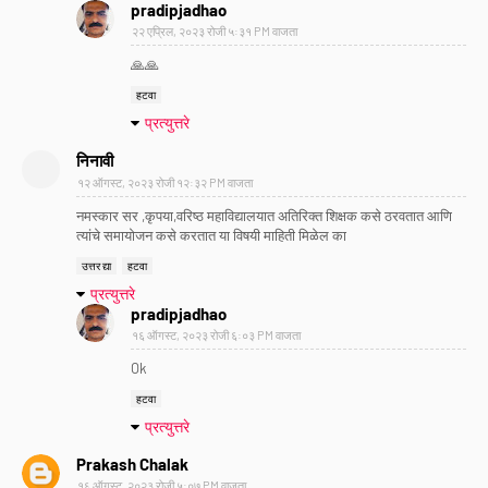
pradipjadhao
२२ एप्रिल, २०२३ रोजी ५:३१ PM वाजता
🙏🙏
हटवा
प्रत्युत्तरे
निनावी
१२ ऑगस्ट, २०२३ रोजी १२:३२ PM वाजता
नमस्कार सर ,कृपया,वरिष्ठ महाविद्यालयात अतिरिक्त शिक्षक कसे ठरवतात आणि
त्यांचे समायोजन कसे करतात या विषयी माहिती मिळेल का
उत्तर द्या
हटवा
प्रत्युत्तरे
pradipjadhao
१६ ऑगस्ट, २०२३ रोजी ६:०३ PM वाजता
Ok
हटवा
प्रत्युत्तरे
Prakash Chalak
१६ ऑगस्ट, २०२३ रोजी ५:०७ PM वाजता