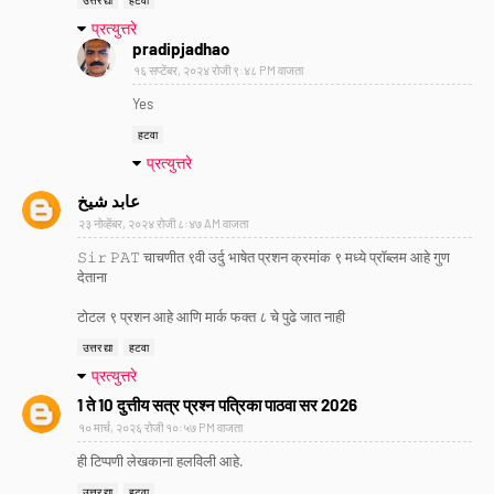
उत्तर द्या
हटवा
प्रत्युत्तरे
pradipjadhao
१६ सप्टेंबर, २०२४ रोजी ९:४८ PM वाजता
Yes
हटवा
प्रत्युत्तरे
عابد شیخ
२३ नोव्हेंबर, २०२४ रोजी ८:४७ AM वाजता
𝚂𝚒𝚛 𝙿𝙰𝚃 चाचणीत ९वी उर्दु भाषेत प्रशन क्रमांक ९ मध्ये प्रॉब्लम आहे गुण
देताना
टोटल ९ प्रशन आहे आणि मार्क फक्त ८ चे पुढे जात नाही
उत्तर द्या
हटवा
प्रत्युत्तरे
1 ते 10 दुत्तीय सत्र प्रश्न पत्रिका पाठवा सर 2026
१० मार्च, २०२६ रोजी १०:५७ PM वाजता
ही टिप्पणी लेखकाना हलविली आहे.
उत्तर द्या
हटवा