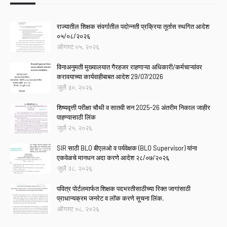
राज्यातील शिक्षक संवर्गातील पदोन्नती प्रक्रिया तूर्तास स्थगित आदेश
०५/०८/२०२६
ऑगस्ट ०५, २०२६
विनाअनुमती मुख्यालयात गैरहजर राहणाऱ्या अधिकारी/कर्मचाऱ्यांवर
करावयाच्या कार्यवाहीबाबत आदेश 29/07/2026
जुलै ३०, २०२६
शिष्यवृत्ती परीक्षा चौथी व सातवी सन 2025-26 अंतरीम निकाल जाहीर
पाहण्यासाठी लिंक
जुलै २५, २०२६
SIR साठी BLO बीएलओ व पर्यवेक्षक (BLO Supervisor) यांना
एकवेळचे मानधन अदा करणे आदेश २८/०७/२०२६
जुलै २८, २०२६
पवित्र पोर्टलमार्फत शिक्षक पदभरतीसाठीच्या रिक्त जागांसाठी
प्राधान्यक्रम जनरेट व लॉक करणे सूचना लिंक.
ऑगस्ट ०८, २०२६