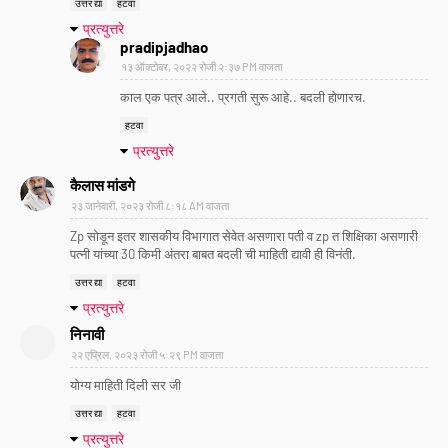
उत्तर द्या
हटवा
प्रत्युत्तरे
pradipjadhao
१३ ऑक्टोबर, २०२२ रोजी २:३७ PM वाजता
काल एक पत्र आले.. प्रगती सुरू आहे.. बदली होणारच.
हटवा
प्रत्युत्तरे
कैलास मांडगे
२३ जानेवारी, २०२३ रोजी ८:१८ AM वाजता
Zp सोडून इतर शासकीय विभागात सेवेत असणारा पती व zp त शिक्षिका असणारी
पत्नी यांच्या 30 किमी अंतरा बाबत बदली ची माहिती द्यावी ही विनंती.
उत्तर द्या
हटवा
प्रत्युत्तरे
निनावी
२२ एप्रिल, २०२३ रोजी ५:२९ PM वाजता
योग्य माहिती दिली सर जी
उत्तर द्या
हटवा
प्रत्युत्तरे