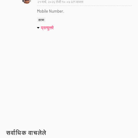
२१ मार्च, २०२६ रोजी १०:०४ AM वाजता
Mobile Number.
हटवा
प्रत्युत्तरे
सर्वाधिक वाचलेले