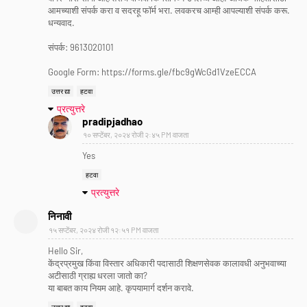
आमच्याशी संपर्क करा व सदरहू फॉर्म भरा. लवकरच आम्ही आपल्याशी संपर्क करू.
धन्यवाद.
संपर्क: 9613020101
Google Form: https://forms.gle/fbc9gWcGd1VzeECCA
उत्तर द्या
हटवा
प्रत्युत्तरे
pradipjadhao
१० सप्टेंबर, २०२४ रोजी २:४५ PM वाजता
Yes
हटवा
प्रत्युत्तरे
निनावी
१५ सप्टेंबर, २०२४ रोजी १२:५१ PM वाजता
Hello Sir,
केंद्रप्रमुख किंवा विस्तार अधिकारी पदासाठी शिक्षणसेवक कालावधी अनुभवाच्या
अटीसाठी ग्राह्य धरला जातो का?
या बाबत काय नियम आहे. कृपयामार्ग दर्शन करावे.