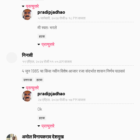
प्रत्युत्तरे
pradipjadhao
५ जानेवारी, २०२४ रोजी ७:१८ PM वाजता
मी स्वतः भरले
हटवा
प्रत्युत्तरे
निनावी
१९ एप्रिल, २०२४ रोजी ११:०५ AM वाजता
4 जुन 1985 चा किंवा नवीन विशेष आजार रजा संदर्भात शासन निर्णय पाठवावं
उत्तर द्या
हटवा
प्रत्युत्तरे
pradipjadhao
२४ एप्रिल, २०२४ रोजी ७:५७ PM वाजता
Ok
हटवा
प्रत्युत्तरे
अमोल विनायकराव देशमुख