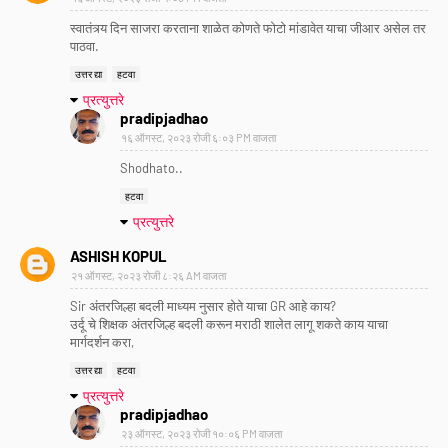
स्वातंत्र्य दिन साजरा करताना शाळेत कोणते फोटो मांडावेत याचा जीआर असेल तर
पाठवा.
उत्तर द्या
हटवा
प्रत्युत्तरे
pradipjadhao
१६ ऑगस्ट, २०२३ रोजी ६:०३ PM वाजता
Shodhato..
हटवा
प्रत्युत्तरे
ASHISH KOPUL
२१ ऑगस्ट, २०२३ रोजी ८:२६ AM वाजता
Sir अंतरजिल्हा बदली माध्यम नुसार होते याचा GR आहे काय?
उर्दू चे शिक्षक अंतरजिल्ह बदली करून मराठी शालेत लागू शकते काय याचा
मार्गदर्शन करा,
उत्तर द्या
हटवा
प्रत्युत्तरे
pradipjadhao
२३ ऑगस्ट, २०२३ रोजी १०:०६ PM वाजता