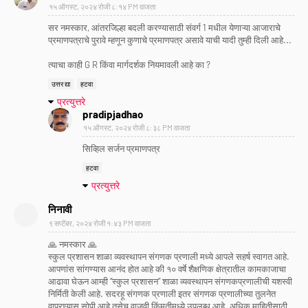
१५ ऑगस्ट, २०२४ रोजी ८:१४ PM वाजता
सर नमस्कार, आंतरजिल्हा बदली करण्यासाठी संवर्ग 1 मधील येणाऱ्या आजाराचे
प्रमाणपत्राचे पुरावे म्हणून कुणाचे प्रमाणपत्र असावे याची यादी तुम्ही दिली आहे...
त्याचा काही G R किंवा मार्गदर्शक नियमावली आहे का ?
उत्तर द्या
हटवा
प्रत्युत्तरे
pradipjadhao
१५ ऑगस्ट, २०२४ रोजी ८:३८ PM वाजता
सिव्हिल सर्जन प्रमाणपत्र
हटवा
प्रत्युत्तरे
निनावी
९ सप्टेंबर, २०२४ रोजी १:४३ PM वाजता
🙏 नमस्कार 🙏
स्कुल प्रशासन शाळा व्यवस्थापन संगणक प्रणाली मध्ये आपले सहर्ष स्वागत आहे.
आपणांस सांगण्यास आनंद होत आहे की १० वर्षे शैक्षणिक क्षेत्रातील कामकाजाचा
आढावा घेऊन आम्ही “स्कुल प्रशासन” शाळा व्यवस्थापन संगणकप्रणालीची यशस्वी
निर्मिती केली आहे. सदरहू संगणक प्रणाली इतर संगणक प्रणालीच्या तुलनेत
वापरण्यास सोपी आहे तसेच वाजवी किंमतीमध्ये उपलब्ध आहे. अधिक माहितीसाठी