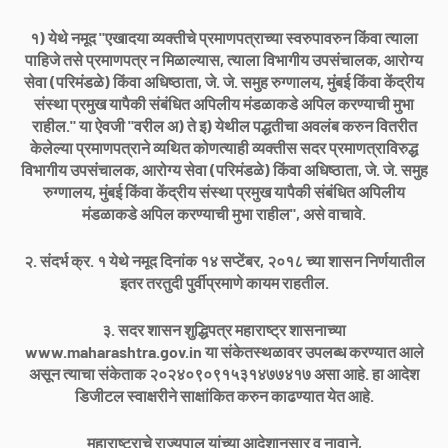
१) येथे नमूद "एखादया व्यक्तीचे प्रमाणपत्राच्या स्वरुपावरुन किंवा त्याला
पाहिजे तसे प्रमाणपत्र न मिळाल्यास, त्याला विभागीय उपसंचालक, आरोग्य
सेवा (परिमंडळे) किंवा अधिष्ठाता, जे. जे. समुह रुग्णालय, मुंबई किंवा केंद्रीय
संस्था प्रमुख यापैकी संबंधित अपिलीय मंडळाकडे अपिल करण्याची मुभा
राहील." या ऐवजी "वरील अ) ते इ) येथील पद्धतीचा अवलंब करुन वितरीत
केलेल्या प्रमाणपत्राने व्यथित कोणत्याही व्यक्तीस सदर प्रमाणत्राविरुद्ध
विभागीय उपसंचालक, आरोग्य सेवा (परिमंडळे) किंवा अधिष्ठाता, जे. जे. समुह
रुग्णालय, मुंबई किंवा केंद्रीय संस्था प्रमुख यापैकी संबंधित अपिलीय
मंडळाकडे अपिल करण्याची मुभा राहील", असे वाचावे.
२. संदर्भ क्र. १ येथे नमूद दिनांक १४ सप्टेंबर, २०१८ च्या शासन निर्णयातील
इतर तरतुदी पुर्वीप्रमाणे कायम राहतील.
३. सदर शासन शुद्धिपत्र महाराष्ट्र शासनाच्या
www.maharashtra.gov.in या संकेतस्थळावर उपलब्ध करण्यात आले
असून त्याचा संकेताक २०२४०९०९१५३१४७७४१७ असा आहे. हा आदेश
डिजीटल स्वाक्षरीने साक्षांकित करुन काढण्यात येत आहे.
महाराष्ट्राचे राज्यपाल यांच्या आदेशानुसार व नावाने,