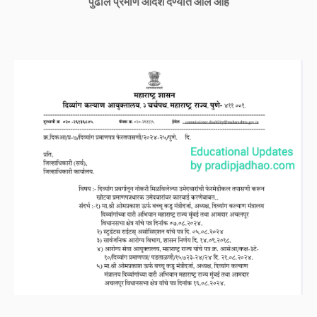
पुढील प्रमाणे आदेश देण्यात आले आहे
Home
About Us
Contact Us
Privacy Policy
Terms And Conditions
Disclaimer
Copyright ©
2026
Pradip Jadhao