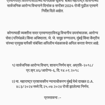
प्रमाणपत्र वितरणासाठीच्या मार्गदर्शक सूचना बाबत महाराष्ट्र शासनाच्या
सार्वजनिक आरोग्य विभागाने दिनांक 9 सप्टेंबर 2024 रोजी पुढील प्रमाणे
निर्देश दिले आहेत.
कोणत्याही व्यक्तीस सदर प्रमाणत्राविरुद्ध विभागीय उपसंचालक, आरोग्य
सेवा (परिमंडळे) किंवा अधिष्ठाता, जे. जे. समुह रुग्णालय, मुंबई किंवा केंद्रीय
संस्था प्रमुख यापैकी संबंधित अपिलीय मंडळाकडे अपिल करता येणार आहे.
१) सार्वजनिक आरोग्य विभाग, शासन निर्णय क्र. अप्रवि-२०१८/
प्र.क्र.४६/आरोग्य-६, दि.१४.०९.२०१८
२) मा. महाराष्ट्र प्रशासकीय न्यायाधीकरण मुंबई येथे दाखल O.A.
४८३/२०२४ मध्ये दि.२५.०७.२०२४ रोजी झालेल्या निर्णय.
प्रस्तावना :-