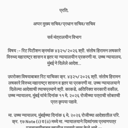
प्रति,
अप्पर मुख्य सचिव/प्रधान सचिव/सचिव
सर्व मंत्रालयीन विभाग
विषय :- रिट पिटीशन क्रमांक ४३२५/२०२६ श्री. संतोष हिरामन लषकारे
विरुध्द महाराष्ट्र शासन व इतर या न्यायालयीन प्रकरणी मा. उच्च न्यायालय,
मुंबई ने दिलेले आदेश...
उपरोक्त विषयाबाबत रिट याचिका क्र. ४३२५/२०२६ श्री. संतोष हिरामन
लषकारे विरुध्द महाराष्ट्र शासन व इतर या प्रकरणी मा. उच्च न्यायालयाने
दिलेल्या आदेशाची त्याचप्रमाणे श्री. काकडे, अतिरिक्त सरकारी वकील,
उच्च न्यायालय, मुंबई यांचे दिनांक ११ मे, २०२६ रोजीच्या पत्राची सोबतची
प्रत कृपया पहावे.
मा. उच्च न्यायालय, मुंबईच्या दिनांक ६ मे, २०२६ रोजीच्या आदेशातील परि.
क्र. ९७ Note (i) व (ii) मध्ये मा. न्यायालयाने दिव्यांगत्व प्रमाणपत्र
पडताळणीबाबत खालील प्रमाणे नमूद केले आहे.:-