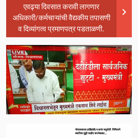
एवढ्या दिवसात करावी लागणार
अधिकारी/कर्मचाऱ्यांची वैद्यकीय तपासणी
व दिव्यांगत्व प्रमाणपत्र पडताळणी.