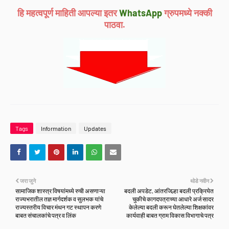
हि महत्वपूर्ण माहिती आपल्या इतर
WhatsApp
ग्रुपमध्ये नक्की
पाठवा.
Tags
Information
Updates
जरा जुने
थोडे नवीन
सामाजिक शास्त्र विषयांमध्ये रुची असणाऱ्या
बदली अपडेट, आंतरजिल्हा बदली प्रक्रियेत
राज्यभरातील तज्ञ मार्गदर्शक व सुलभक यांचे
चुकीचे कागदपत्राच्या आधारे अर्ज सादर
राज्यस्तरीय विचार मंथन गट स्थापन करणे
केलेल्या बदली करून घेतलेल्या शिक्षकांवर
बाबत संचालकांचे पत्र व लिंक
कार्यवाही बाबत ग्राम विकास विभागाचे पत्र