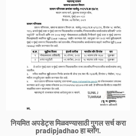
नियमित अपडेट्स मिळवण्यासाठी गुगल सर्च करा
pradipjadhao हा ब्लॉग.