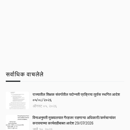
सर्वाधिक वाचलेले
राज्यातील शिक्षक संवर्गातील पदोन्नती प्रक्रिया तूर्तास स्थगित आदेश
०५/०८/२०२६
ऑगस्ट ०५, २०२६
विनाअनुमती मुख्यालयात गैरहजर राहणाऱ्या अधिकारी/कर्मचाऱ्यांवर
करावयाच्या कार्यवाहीबाबत आदेश 29/07/2026
जुलै ३०, २०२६