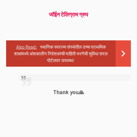
जॉईन टेलिग्राम ग्रुप
Also Read:
स्थानिक स्वराज्य संस्थेतील उच्च प्राथमिक
शाळांमध्ये अंशकालीन निदेशकांची माहिती भरणेची सुविधा सरल
पोर्टलवर उपलब्ध!
Thank you🙏