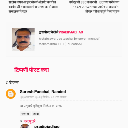
शालेय पोषण आहार योजनेअंतर्गत कार्यरत
वर्ग दहावी SSC व बारावी HSC च्या परीक्षेच्या
स्वयंपाकी तथा मदतनीस यांच्या कार्याबाबत
EXAM 2023 तारखा जाहीर या तारखांना
संचालकांचे पत्र
होणार परीक्षा संपूर्ण वेळापत्रक
द्वारा पोस्ट केलेले
PRADIPJADHAO
A state awardee teacher by government of
Maharashtra. SET (Education)
टिप्पणी पोस्ट करा
2 टिप्पण्या
Suresh Panchal, Nanded
२२ ऑक्टोबर, २०२२ रोजी ५:५६ PM वाजता
या पत्राचे इतिवृत्त मिळेल काय सर
उत्तर द्या
हटवा
प्रत्युत्तरे
pradipjadhao