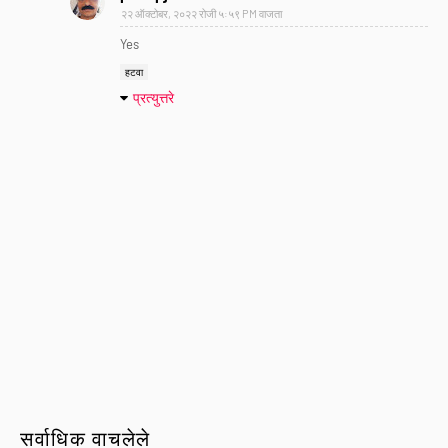
२२ ऑक्टोबर, २०२२ रोजी ५:५९ PM वाजता
Yes
हटवा
प्रत्युत्तरे
सर्वाधिक वाचलेले