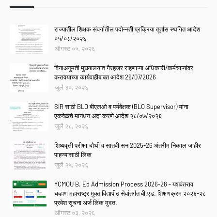
राज्यातील शिक्षक संवर्गातील पदोन्नती प्रक्रिया तूर्तास स्थगित आदेश
०५/०८/२०२६
ऑगस्ट ०५, २०२६
विनाअनुमती मुख्यालयात गैरहजर राहणाऱ्या अधिकारी/कर्मचाऱ्यांवर
करावयाच्या कार्यवाहीबाबत आदेश 29/07/2026
जुलै ३०, २०२६
SIR साठी BLO बीएलओ व पर्यवेक्षक (BLO Supervisor) यांना
एकवेळचे मानधन अदा करणे आदेश २८/०७/२०२६
जुलै २८, २०२६
शिष्यवृत्ती परीक्षा चौथी व सातवी सन 2025-26 अंतरीम निकाल जाहीर
पाहण्यासाठी लिंक
जुलै २५, २०२६
YCMOU B. Ed Admission Process 2026-28 - यशवंतराव
चव्हाण महाराष्ट्र मुक्त विद्यापीठ सेवांतर्गत बी.एड. शिक्षणक्रम २०२६-२८
प्रवेश सूचना अर्ज लिंक मुदत.
ऑगस्ट ०३, २०२६