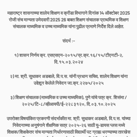
महाराष्ट्र शासनाच्या शालेय शिक्षण व क्रीडा विभागाने दिनांक 14 ऑक्टोबर 2025
रोजी संच मान्यता उमेदवारी 2025 26 बाबत शिक्षण संचालक प्राथमिक व शिक्षण
संचालक माध्यमिक व उच्च माध्यमिक यांना पुढील प्रमाणे निर्देश दिले आहेत.
संदर्भ :-
१) शासन निर्णय क्र. एसएसएन-२०१५/प्र.क्र.१६/१५/टीएनटी-२,
दि.१५.०३.२०२४
२) मा. श्री. सुधाकर अडबाले, वि.प.स. यांनी प्रधान सचिव, शालेय शिक्षण यांना
उद्देशून केलेले निवेदन जा.क्र.२२७५/२०२५
३) शिक्षण संचालक (माध्यमिक व उच्च माध्यमिक), पुणे यांचे पत्र क्र. शिसंमा /
२०२५/टि-८/व्हीआयपी/ई-२२८३१२०, दि.०३.१०.२०२५
Home
About Us
Contact Us
Privacy Policy
उपरोक्त विषयांकित प्रकरणी संदर्भाकीत मा. श्री. सुधाकर अडबाले, वि.प.स. यांच्या
Terms And Conditions
Disclaimer
निवेदनाच्या अनुषंगाने शैक्षणिक सत्र २०२५-२६ साठी यु-डायस प्लस मध्ये
Copyright ©
2026
Pradip Jadhao
शिक्षक/शिक्षकेतर संच मान्यता निर्धारणासाठी विद्यार्थी पट ग्राह्य धरण्याच्या तारखेस