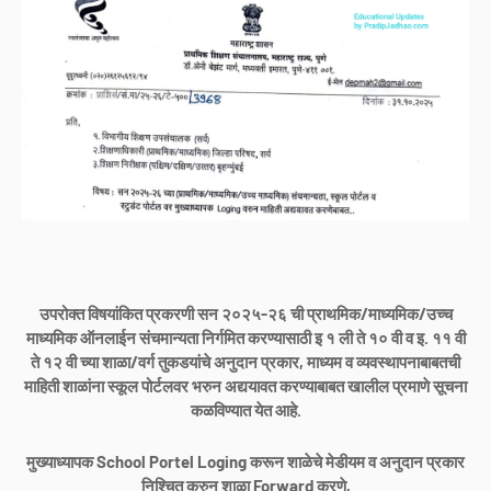
उपरोक्त विषयांकित प्रकरणी सन २०२५-२६ ची प्राथमिक/माध्यमिक/उच्च
माध्यमिक ऑनलाईन संचमान्यता निर्गमित करण्यासाठी इ १ ली ते १० वी व इ. ११ वी
ते १२ वी च्या शाळा/वर्ग तुकडयांचे अनुदान प्रकार, माध्यम व व्यवस्थापनाबाबतची
माहिती शाळांना स्कूल पोर्टलवर भरुन अद्ययावत करण्याबाबत खालील प्रमाणे सूचना
कळविण्यात येत आहे.
मुख्याध्यापक School Portel Loging करून शाळेचे मेडीयम व अनुदान प्रकार
निश्चित करुन शाळा Forward करणे,