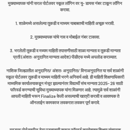
मुख्याध्यापक यांनी सरल पोर्टलवर स्कूल लॉगिन वर यु- डायस नंबर टाकून लॉगिन
करावा.
1. शाळेमध्ये असलेल्या तुकडी व माध्यम याबाबतची माहिती अचूक भरावी.
2. मुख्याध्यापक यांचे नाव व मोबाईल नंबर टाकावा.
3. भरलेली तुकडी व मध्यम माहिती तपासणीसाठी शाळा मान्यता व तुकडी मान्यता
प्रती (अंशतः अनुदानित मान्यता आदेश) पीडीएफ मध्ये अपलोड कराव्यात.
नाशिक जिल्ह्यातील अनुदानित/ अंशतः अनुदानित/ विनाअनुदानित या सर्व शाळांनी
स्कूल पोर्टलवर तुकडी व माध्यम माहिती भरणे अनिवार्य आहे. ही माहिती शिक्षणाधिकारी
माध्यमिक कार्यालयाकडून मंजूर झाल्यानंतर विद्यार्थी संच मान्यता 2025- 26 साठी
फॉरवर्ड करण्याची सुविधा मुख्याध्यापक यांना मिळणार आहे. त्यामुळे सर्व शाळांनी
आपली माहिती भरून Finalize केली असल्याची खात्री करावी व आवश्यक ते
ऑनलाईन कामकाज लवकरात लवकर पूर्ण करावे.
स्टुडन्ट पोर्टलवरील डेटा पडताळणी करून फॉरवर्ड करणेबाबत शिक्षण संचालक