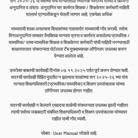
सन २०२५-२६ या वर्षाच्या संच मान्यतेसाठी स्थानिक स्वराज्य संस्था व खाजगी
अनुदानित व अंशतः अनुदानित चर कार्यरत शिक्षक / शिक्षकेत्तर कर्मचारी माहिती
शालार्थ प्रणालीकडून घेतली जाणार आहे. एकपेक्षा अधिक
माध्यमाची शाळा असल्यास शिक्षकांच्या नावासमोर माध्यमाची नोंद करावी. तसेच
विनाअनुदानित तत्वावर वैयक्तिक मान्यता प्राप्त व कार्यरत असलेल्या प्राथमिक /
माध्यमिक/ उच्च माध्यमिक शिक्षक व शिक्षकेत्तर कर्मचारी यांची माहिती भरण्यासाठी
शाळास्तरावर संचमान्यता पोर्टलला टॅब मुख्याध्यापक लॉगीनवर उपलब्ध करुन
देण्यात आलेला आहे.
उपरोक्त बाबतची कार्यवाही दिनांक ०७.११.२०२५ पर्यत पूर्ण करुन घेण्यात यावी.
सदरची कार्यवाही विहित मुदतीत न झाल्यास शाळांच्या सन २०२५-२६ च्या संच
मान्यता शिक्षणाधिकारी (प्राथमिक/माध्यमिक) व शिक्षण उपसंचालक यांच्या
लॉगीनवर उपलब्ध होणार नाहीत.
सदरची कार्यवाही न केल्याने एखादया शाळेची संचमान्यता उपलब्ध झाली नाहीतर
त्याची सर्वस्व जबाबदारी संबंधित शिक्षणाधिकारी व शिक्षण उपसंचालक यांच्यावर
राहील याची नोंद घ्यावी,
सोबत : User Manual जोडले आहे.