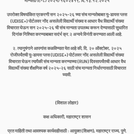
मान्यता/टि-८/२०२५/१६०२४१९, दि.१३.१२.२०२५
उपरोक्त विषयांकित प्रकरणी सन २०२५-२६ च्या संच मान्यतेबाबत यु-डायस प्लस
(UDISE+) पोर्टलवर नोंद असलेली विद्यार्थी संख्या व आधार वैध विद्यार्थी संख्या
विचारात घेऊन सन २०२५-२६ ची संच मान्यता उपलब्ध करून देण्यासाठी सुधारित
दिनांक निश्चित करण्याबाबत सदंर्भ क्र.२ अन्वये विनंती करण्यात आली आहे.
२. त्यानुषंगाने आपणांस कळविण्यात येत आहे की, दि. २० ऑक्टोबर, २०२५
रोजीपर्यंतची यु-डायस प्लस (UDISE+) पोर्टलवर नोंद असलेली विद्यार्थी संख्या
विचारात घेऊन त्यापैकी संच मान्यता करण्याच्या (RUN) दिवसापर्यंतची आधार वैध
विद्यार्थी संख्या शैक्षणिक वर्ष २०२५-२६ साठी संच मान्यता निर्धारणासाठी विचारात
घ्यावी.
(विशाल लोहार)
कक्ष अधिकारी, महाराष्ट्र शासन
प्रत माहिती तथा आवश्यक कार्यवाहीसाठी : आयुक्त (शिक्षण), महाराष्ट्र राज्य, पुणे.