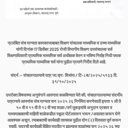
प्रलंबित संच मान्यता कामकाजाबाबत शिक्षण संचालक माध्यमिक व उच्च माध्यमिक
यांनी दिनांक 17 डिसेंबर 2025 रोजी विभागीय शिक्षण उपसंचालक सर्व
शिक्षणाधिकारी प्राथमिक माध्यमिक सर्व अधीक्षक वेतन व भविष्य निर्वाह निधी पथक
प्राथमिक माध्यमिक सर्व यांना पुढील प्रमाणे निर्देश दिले आहे.
संदर्भ :- संचालनालयाचे पत्र जा.क्र: शिसंमा / टि-८ब/२०२५/५१३३ दि.
३१/१०/२०२५
उपरोक्त विषयाच्या अनुषंगाने आपणास कळविण्यात येते की, संचालनालयाच्या संदर्भीय
पत्रान्वये आपणांस संच मान्यता सन २०२५ २६ निर्गमित करणेसाठी इयत्ता १ ली ते
१० वी व ११ वी ते १२ वी च्या शाळा /वर्ग तुकड्यांचे अनुदान प्रकार व
माध्यमाबाबतची माहिती शाळेकडील स्कूल पोर्टलवरून भरून /अद्यावत करून घेणे
आवश्यक असून, त्याबाबतची कार्यवाही तात्काळ पुढील दोन (२) दिवसात पूर्ण करून
घ्यावी. सदरची कार्यवाही विहित मुदतीत न झाल्यास शाळांच्या सन २०२५ २६ च्या