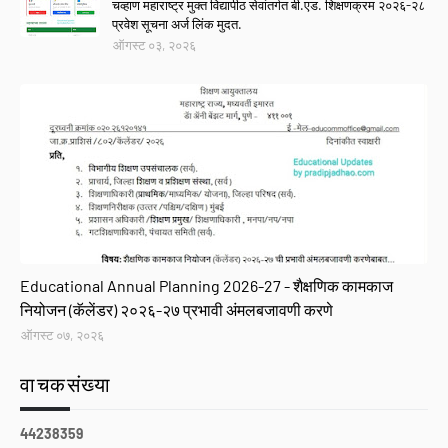
चव्हाण महाराष्ट्र मुक्त विद्यापीठ सेवांतर्गत बी.एड. शिक्षणक्रम २०२६-२८
प्रवेश सूचना अर्ज लिंक मुदत.
ऑगस्ट ०३, २०२६
GR
Educational Annual Planning 2026-27 - शैक्षणिक कामकाज
नियोजन (कॅलेंडर) २०२६-२७ प्रभावी अंमलबजावणी करणे
ऑगस्ट ०७, २०२६
वाचकसंख्या
4
4
2
3
8
3
5
9