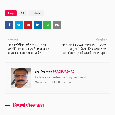
Tags
GR
Updates
जरा जुने
थोडे नवीन
महात्मा जोतीराव फुले यांच्या २०० व्या
बदली अपडेट 2026 - जनगणना २०२६ च्या
जयंतीनिमित्त सन २०२७ हे द्विशताब्दी वर्ष
अनुषंगाने जिल्हा परिषद कर्मचाऱ्यांच्या
साजरे करण्याबाबत शासन आदेश
बदल्यांबाबत ग्राम विकास विभागाच्या सूचना
द्वारा पोस्ट केलेले
PRADIPJADHAO
A state awardee teacher by government of
Maharashtra. SET (Education)
टिप्पणी पोस्ट करा