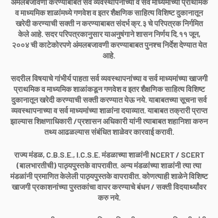
अंमलबजावणी करण्याबाबत सर्व व्यवस्थापनांच्या व सर्व माध्यमांच्या प्राथमिक
व माध्यमिक शाळांमध्ये गणवेश व इतर शैक्षणिक साहित्य विशिष्ट दुकानातून
खरेदी करण्याची सक्ती न करण्याबाबत संदर्भ क्र.३ चे परिपत्रक निर्गमित
केले आहे. सदर परिपत्रकानुसार याअनुषंगाने शासन निर्णय दि.११ जून,
२००४ ची काटेकोरपणे अंमलबजावणी करण्याबाबत पुनश्च निर्देश देण्यात येत
आहे.
सदरील विषयाचे गांभीर्य पाहता सर्व व्यवस्थापनांच्या व सर्व माध्यमांच्या खाजगी
प्राथमिक व माध्यमिक शाळांकडून गणवेश व इतर शैक्षणिक साहित्य विशिष्ट
दुकानातून खरेदी करण्याची सक्ती करण्यात येऊ नये. याबाबतच्या सूचना सर्व
व्यवस्थापनाच्या व सर्व माध्यमांच्या शाळांना दयाव्यात. याबाबत तक्रारी प्राप्त
झाल्यास शिक्षणाधिकारी /प्रशासन अधिकारी यांनी त्याबाबत शहानिशा करुन
तथ्य आढळल्यास संबंधित शाळेवर कारवाई करावी.
राज्य मंडळ, C.B.S.E., I.C.S.E. मंडळाच्या शाळांनी NCERT / SCERT
(बालभारतीची) पाठ्यपुस्तके वापरावीत. अन्य मंडळांच्या शाळांनी त्या त्या
मंडळांनी प्रमाणित केलेली पाठ्यपुस्तके वापरावीत. कोणत्याही शाळेने विशिष्ट
खाजगी प्रकाशनांच्या पुस्तकांचा वापर करण्याचे बंधन / सक्ती विदयार्थ्यांवर
करु नये.