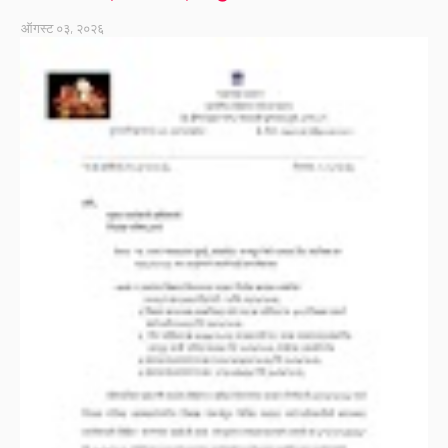
ऑगस्ट ०३, २०२६