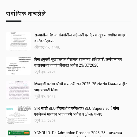
सर्वाधिक वाचलेले
राज्यातील शिक्षक संवर्गातील पदोन्नती प्रक्रिया तूर्तास स्थगित आदेश
०५/०८/२०२६
ऑगस्ट ०५, २०२६
विनाअनुमती मुख्यालयात गैरहजर राहणाऱ्या अधिकारी/कर्मचाऱ्यांवर
करावयाच्या कार्यवाहीबाबत आदेश 29/07/2026
जुलै ३०, २०२६
शिष्यवृत्ती परीक्षा चौथी व सातवी सन 2025-26 अंतरीम निकाल जाहीर
पाहण्यासाठी लिंक
जुलै २५, २०२६
SIR साठी BLO बीएलओ व पर्यवेक्षक (BLO Supervisor) यांना
एकवेळचे मानधन अदा करणे आदेश २८/०७/२०२६
जुलै २८, २०२६
YCMOU B. Ed Admission Process 2026-28 - यशवंतराव