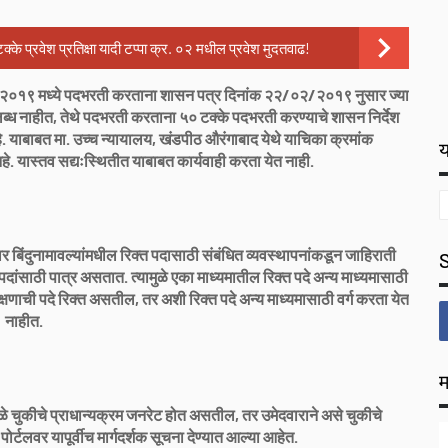
रवेश प्रतिक्षा यादी टप्पा क्र. ०२ मधील प्रवेश मुदतवाढ!
 सन २०१९ मध्ये पदभरती करताना शासन पत्र दिनांक २२/०२/२०१९ नुसार ज्या
पलब्ध नाहीत, तेथे पदभरती करताना ५० टक्के पदभरती करण्याचे शासन निर्देश
हे. याबाबत मा. उच्च न्यायालय, खंडपीठ औरंगाबाद येथे याचिका क्रमांक
य
यास्तव सद्यःस्थितीत याबाबत कार्यवाही करता येत नाही.
लवर बिंदुनामावल्यांमधील रिक्त पदासाठी संबंधित व्यवस्थापनांकडून जाहिराती
 पदांसाठी पात्र असतात. त्यामुळे एका माध्यमातील रिक्त पदे अन्य माध्यमासाठी
रक्षणाची पदे रिक्त असतील, तर अशी रिक्त पदे अन्य माध्यमासाठी वर्ग करता येत
नाहीत.
म
ामुळे चुकीचे प्राधान्यक्रम जनरेट होत असतील, तर उमेदवाराने असे चुकीचे
र्टलवर यापूर्वीच मार्गदर्शक सूचना देण्यात आल्या आहेत.