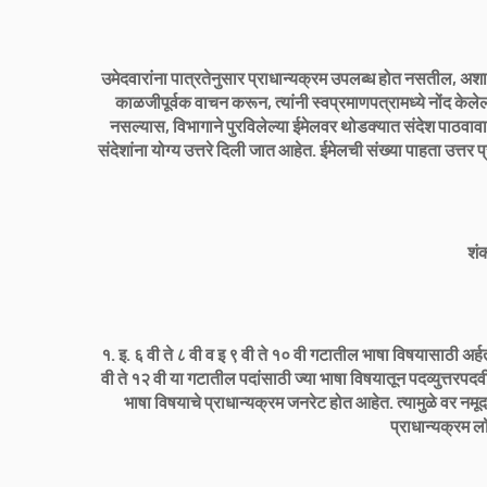
उमेदवारांना पात्रतेनुसार प्राधान्यक्रम उपलब्ध होत नसतील, अशा 
काळजीपूर्वक वाचन करून, त्यांनी स्वप्रमाणपत्रामध्ये नोंद केल
नसल्यास, विभागाने पुरविलेल्या ईमेलवर थोडक्यात संदेश पाठवावा. त
संदेशांना योग्य उत्तरे दिली जात आहेत. ईमेलची संख्या पाहता उत्तर 
शं
१. इ. ६ वी ते ८ वी व इ ९ वी ते १० वी गटातील भाषा विषयासाठी अर
वी ते १२ वी या गटातील पदांसाठी ज्या भाषा विषयातून पदव्युत्तरपदवी प
भाषा विषयाचे प्राधान्यक्रम जनरेट होत आहेत. त्यामुळे वर नम
प्राधान्यक्रम 