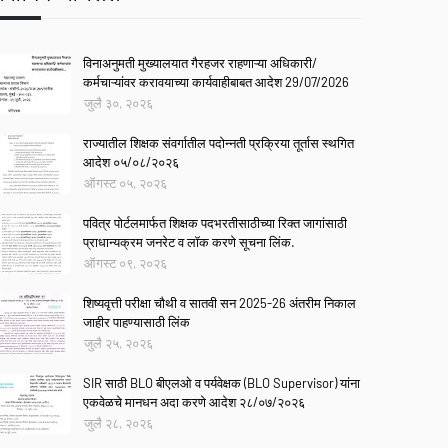
विनाअनुमती मुख्यालयात गैरहजर राहणाऱ्या अधिकारी/
कर्मचाऱ्यांवर करावयाच्या कार्यवाहीबाबत आदेश 29/07/2026
जुलै ३०, २०२६
राज्यातील शिक्षक संवर्गातील पदोन्नती प्रक्रिया तूर्तास स्थगित
आदेश ०५/०८/२०२६
ऑगस्ट ०५, २०२६
पवित्र पोर्टलमार्फत शिक्षक पदभरतीसाठीच्या रिक्त जागांसाठी
प्राधान्यक्रम जनरेट व लॉक करणे सूचना लिंक.
ऑगस्ट ०९, २०२६
शिष्यवृत्ती परीक्षा चौथी व सातवी सन 2025-26 अंतरीम निकाल
जाहीर पाहण्यासाठी लिंक
जुलै २५, २०२६
SIR साठी BLO बीएलओ व पर्यवेक्षक (BLO Supervisor) यांना
एकवेळचे मानधन अदा करणे आदेश २८/०७/२०२६
जुलै २८, २०२६