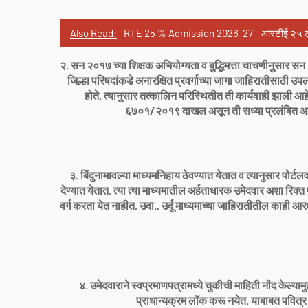
Also Read:
RTE 25 % Admission 2026-27 - आरटीई २५ टक्के प्
२. सन २०१७ च्या शिक्षक अभियोग्यता व बुद्धिमत्ता चाचणीनुसार
जिल्हा परिषदांकडे अनारक्षित प्रवर्गाच्या जागा जाहिरातीसाठी उ
होते. त्यानुसार तत्कालिन परिस्थितीत ती कार्यवाही झाली आ
६७०१/२०१९ दाखल असून ती सध्या प्रलंबित आहे. 
३. बिंदुनामावल्या माध्यमनिहाय ठेवण्यात येतात व त्यानुसार पोर्ट
देण्यात येतात. त्या त्या माध्यमातील अर्हताधारक उमेदवार अशा रिक्त
वर्ग करता येत नाहीत. उदा., उर्दू माध्यमाच्या जाहिरातीतील काही आ
४. उमेदवाराने स्वप्रमाणपत्रामध्ये चुकीची माहिती नोंद केल्य
प्राधान्यक्रम लॉक करू नयेत. याबाबत पवित्र पो