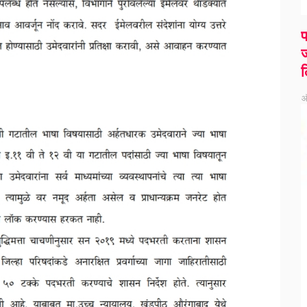
प
ज
ल
ऑ