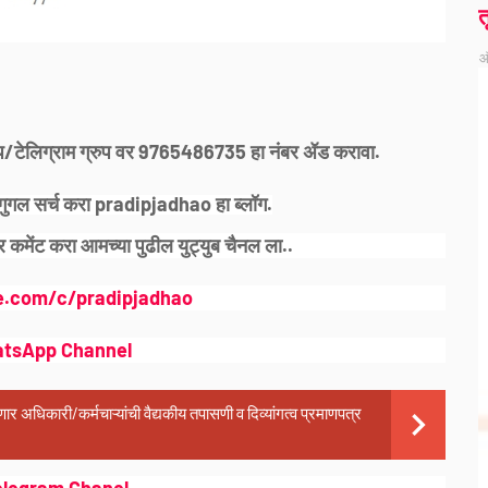
त
ऑ
्सअप/टेलिग्राम ग्रुप वर 9765486735 हा नंबर ॲड करावा.
गुगल सर्च करा pradipjadhao हा ब्लॉग.
 कमेंट करा आमच्या पुढील युट्युब चैनल ला..
e.com/c/pradipjadhao
atsApp Channel
 अधिकारी/कर्मचाऱ्यांची वैद्यकीय तपासणी व दिव्यांगत्व प्रमाणपत्र