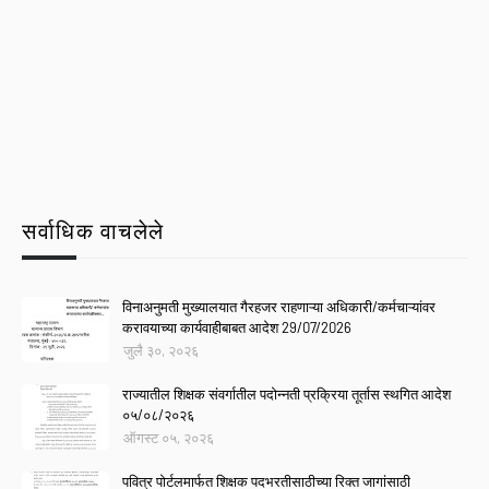
सर्वाधिक वाचलेले
विनाअनुमती मुख्यालयात गैरहजर राहणाऱ्या अधिकारी/कर्मचाऱ्यांवर
करावयाच्या कार्यवाहीबाबत आदेश 29/07/2026
जुलै ३०, २०२६
राज्यातील शिक्षक संवर्गातील पदोन्नती प्रक्रिया तूर्तास स्थगित आदेश
०५/०८/२०२६
ऑगस्ट ०५, २०२६
पवित्र पोर्टलमार्फत शिक्षक पदभरतीसाठीच्या रिक्त जागांसाठी