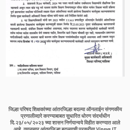
जिल्हा परिषद शिक्षकांच्या आंतरजिल्हा बदल्या ऑनलाईन संगणकीय
प्रणालीव्दारे करण्याबाबत सुधारित धोरण संदर्भाधीन
दि.२३/०५/२०२३ च्या शासन निर्णयान्वये विहीत करण्यात आले
आहे. त्यानुसार आंतरजिल्हा बदल्याची प्रक्रीया Vinsys IT