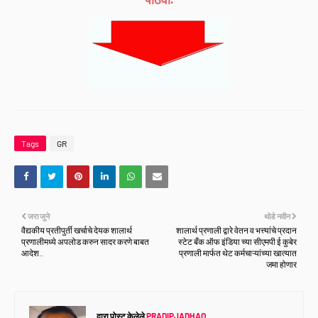
Tags
GR
जरा जुने
थोडे नवीन
वैद्यकीय प्रतीपुर्ती खर्चाचे देयक शालार्थ
शालार्थ प्रणाली द्वारे वेतन व भत्त्यांचे प्रदान
प्रणालीमध्ये अपलोड करुन सादर करणे बाबत
स्टेट बँक ऑफ इंडिया च्या सीएमपी ई कुबेर
आदेश..
प्रणाली मार्फत थेट कर्मचाऱ्यांच्या खात्यात
जमा होणार
द्वारा पोस्ट केलेले
PRADIPJADHAO