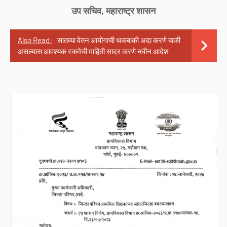
उप सचिव, महाराष्ट्र शासन
Also Read:
सातव्या वेतन आयोगाची थकबाकी अदा करणे बाकी
असल्यास आवश्यक रकमेची माहिती सादर करणे नवीन आदेश