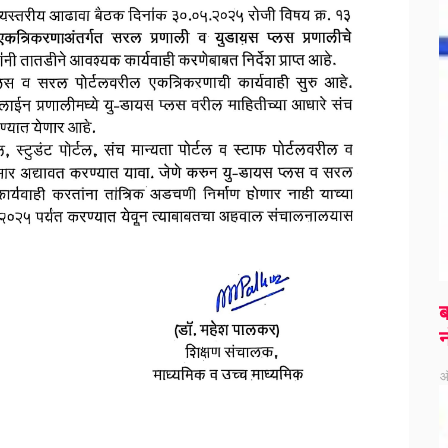
ब
न
ऑ