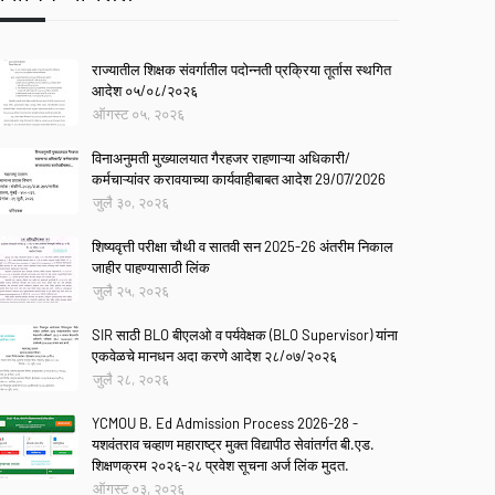
राज्यातील शिक्षक संवर्गातील पदोन्नती प्रक्रिया तूर्तास स्थगित
आदेश ०५/०८/२०२६
ऑगस्ट ०५, २०२६
विनाअनुमती मुख्यालयात गैरहजर राहणाऱ्या अधिकारी/
कर्मचाऱ्यांवर करावयाच्या कार्यवाहीबाबत आदेश 29/07/2026
जुलै ३०, २०२६
शिष्यवृत्ती परीक्षा चौथी व सातवी सन 2025-26 अंतरीम निकाल
जाहीर पाहण्यासाठी लिंक
जुलै २५, २०२६
SIR साठी BLO बीएलओ व पर्यवेक्षक (BLO Supervisor) यांना
एकवेळचे मानधन अदा करणे आदेश २८/०७/२०२६
जुलै २८, २०२६
YCMOU B. Ed Admission Process 2026-28 -
यशवंतराव चव्हाण महाराष्ट्र मुक्त विद्यापीठ सेवांतर्गत बी.एड.
शिक्षणक्रम २०२६-२८ प्रवेश सूचना अर्ज लिंक मुदत.
ऑगस्ट ०३, २०२६