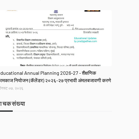
R
ducational Annual Planning 2026-27 - शैक्षणिक
ामकाज नियोजन (कॅलेंडर) २०२६-२७ प्रभावी अंमलबजावणी करणे
गस्ट ०७, २०२६
वाचकसंख्या