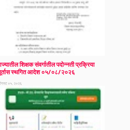
ाज्यातील शिक्षक संवर्गातील पदोन्नती प्रक्रिया
ूर्तास स्थगित आदेश ०५/०८/२०२६
गस्ट ०५, २०२६