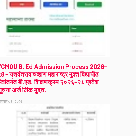
YCMOU B. Ed Admission Process 2026-
8 - यशवंतराव चव्हाण महाराष्ट्र मुक्त विद्यापीठ
ेवांतर्गत बी.एड. शिक्षणक्रम २०२६-२८ प्रवेश
ूचना अर्ज लिंक मुदत.
गस्ट ०३, २०२६