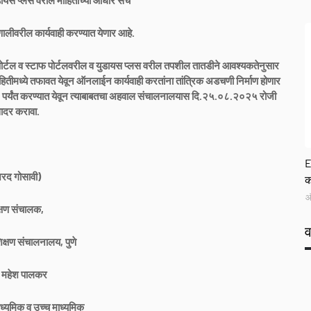
ायस प्लस वरील माहितीच्या आधारे संच
लीवरील कार्यवाही करण्यात येणार आहे.
यता पोर्टल व स्टाफ पोर्टलवरील व युडायस प्लस वरील तपशील तातडीने आवश्यकतेनुसार
ितीमध्ये तफावत येवून ऑनलाईन कार्यवाही करतांना तांत्रिक अडचणी निर्माण होणार
०२५ पर्यंत करण्यात येवून त्याबाबतचा अहवाल संचालनालयास दि.२५.०८.२०२५ रोजी
ादर करावा.
G
E
रद गोसावी)
क
ऑ
्षण संचालक,
क्षण संचालनालय, पुणे
 महेश पालकर
ध्यमिक व उच्च माध्यमिक