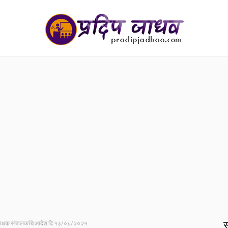
स
शिक्षक संचालकांचे आदेश दि १३/०८/२०२५