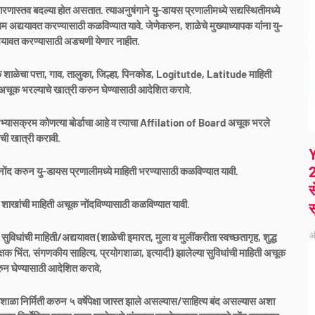
कारणास्तव बदल्या होत असतात. त्याअनुषंगाने यु-डायस प्रणालीमध्ये सद्यस्थितीमध्ये
म अद्ययावत करण्यासाठी कळविण्यात यावे. जेणेकरुन, शाळेचे मुख्याध्यापक यांना यु-
्ययावत करण्यासाठी अडचणी येणार नाहीत.
अचूक शाळेचा पत्ता, गाव, तालुका, जिल्हा, पिनकोड, Logitutde, Latitude माहिती
ी अचूक भरल्याचे खात्री करुन घेण्यासाठी आदेशित करावे.
अभ्यासक्रम कोणत्या बोर्डाचा आहे व त्याचा Affilation of Board अचूक भरले
ची खात्री करावी.
2
ची नोंद करुन यु-डायस प्रणालीमध्ये माहिती भरण्यासाठी कळविण्यात यावी.
स
 शाखांची माहिती अचूक नोंदविण्यासाठी कळविण्यात यावी.
स
ऑ
 सुविधांची माहिती/अद्ययावत (शाळेची इमारत, मुला व मुलींकरीता स्वच्छतागृह, शुद्ध
 संरक्षक भिंत, संगणकीय साहित्य, प्रयोगशाळा, इत्यादी) झालेल्या सुविधांची माहिती अचूक
ुन घेण्यासाठी आदेशित करावे,
ाळा निर्मिती करुन ५ वर्षेपेक्षा जास्त झाले असल्यास/साहित्य बंद असल्यास अशा