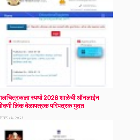
ालचित्रकला स्पर्धा 2026 शाळेची ऑनलाईन
ोंदणी लिंक वेळापत्रक परिपत्रक मुदत
गस्ट ०३, २०२६