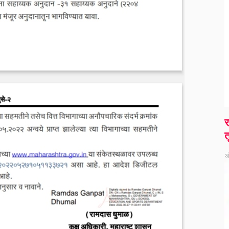
र
त
ऑ