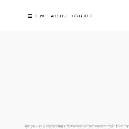
HOME
ABOUT US
CONTACT US
मुख्यपृष्ठ
GR
महाराष्ट्र मिनी ऑलिम्पिक स्पर्धा आयोजित करणेबाबत शालेय शिक्षण व क