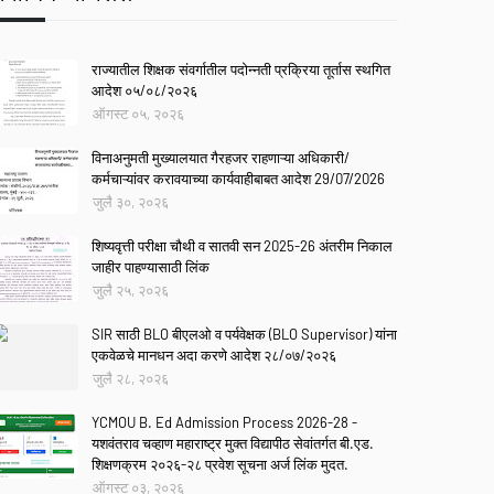
राज्यातील शिक्षक संवर्गातील पदोन्नती प्रक्रिया तूर्तास स्थगित
आदेश ०५/०८/२०२६
ऑगस्ट ०५, २०२६
विनाअनुमती मुख्यालयात गैरहजर राहणाऱ्या अधिकारी/
कर्मचाऱ्यांवर करावयाच्या कार्यवाहीबाबत आदेश 29/07/2026
जुलै ३०, २०२६
शिष्यवृत्ती परीक्षा चौथी व सातवी सन 2025-26 अंतरीम निकाल
जाहीर पाहण्यासाठी लिंक
जुलै २५, २०२६
SIR साठी BLO बीएलओ व पर्यवेक्षक (BLO Supervisor) यांना
एकवेळचे मानधन अदा करणे आदेश २८/०७/२०२६
जुलै २८, २०२६
YCMOU B. Ed Admission Process 2026-28 -
यशवंतराव चव्हाण महाराष्ट्र मुक्त विद्यापीठ सेवांतर्गत बी.एड.
शिक्षणक्रम २०२६-२८ प्रवेश सूचना अर्ज लिंक मुदत.
ऑगस्ट ०३, २०२६