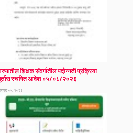
ाज्यातील शिक्षक संवर्गातील पदोन्नती प्रक्रिया
ूर्तास स्थगित आदेश ०५/०८/२०२६
गस्ट ०५, २०२६