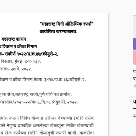
L
प
प
ऑ
4