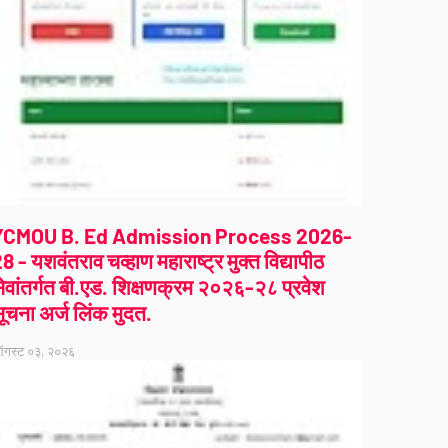
YCMOU B. Ed Admission Process 2026-
8 - यशवंतराव चव्हाण महाराष्ट्र मुक्त विद्यापीठ
ेवांतर्गत बी.एड. शिक्षणक्रम २०२६-२८ प्रवेश
ूचना अर्ज लिंक मुदत.
गस्ट ०३, २०२६