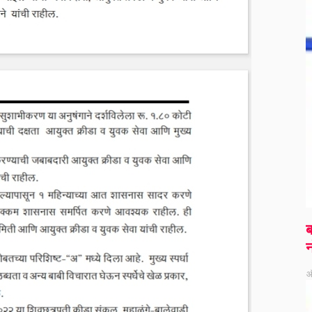
ब
न
ऑ