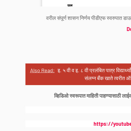
वरील संपूर्ण शासन निर्णय पीडीएफ स्वरुपात
D
Also Read:
इ. ५ वी व इ. ८ वी प्रलंबित पात्र विद्यार्
संलग्न बँक खाते त्वरीत
व्हिडिओ स्वरूपात माहिती पाहण्यासाठी लाई
https://youtub