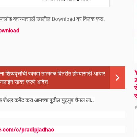
 डाऊनलोड करण्यासाठी खालील Download वर क्लिक करा.
ownload
थ्यांना शिष्यवृत्तीची रक्कम तात्काळ वितरीत होण्यासाठी आधार
2
 ऑनलाईन सादर करणे आदेश
स
स
क शेअर कमेंट करा आमच्या पुढील युट्युब चैनल ला..
ऑ
e.com/c/pradipjadhao