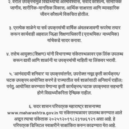
२. वरील उपक्रमांमुळे विद्यार्थ्यांचा आत्मविश्वास, संवाद कौशल्य, सामाजिक
जाणीव, शारीरिक-मानसिक विकास, आर्थिक साक्षरता आणि व्यावहारिक
जीवन कौशल्ये विकसित होतील.
३. प्रत्येक शाळेने या सर्व उपक्रमांची वार्षिक अंमलबजावणी रूपरेषा तयार
करून कार्यवाही अहवाल जिल्हा शिक्षणाधिकारी (प्राथमिक/ माध्यमिक)
यांचेकडे सादर करावा.
४. तसेच आयुक्त (शिक्षण) यांनी विभागाच्या संकेतस्थळावर एक लिंक उपलब्ध
करून द्यावी आणि शाळांनी या उपक्रमांची माहिती या लिंकवर भरावी.
५. 'आनंददायी शनिवार' या उपक्रमांतर्गत, उपरोक्त नमूद कृती कार्यक्रम/
घटक उपक्रम आयोजित करणे हे राज्यातील सर्व शाळांसाठी अनिवार्य राहील;
परंतु, आयोजित करण्यात येणाऱ्या कृती कार्यक्रम/घटक उपक्रमात सहभागी
होणे विद्यार्थ्यांकरिता ऐच्छिक राहील.
६. सदर शासन परिपत्रक महाराष्ट्र शासनाच्या
www.maharashtra.gov.in या संकेतस्थळावर उपलब्ध करण्यात आले
असून त्याचा संकेताक २०२५१२०९१८२३१७६१२१ असा आहे. हे
परिपत्रक डिजिटल स्वाक्षरीने साक्षांकित करुन काढण्यात येत आहे.