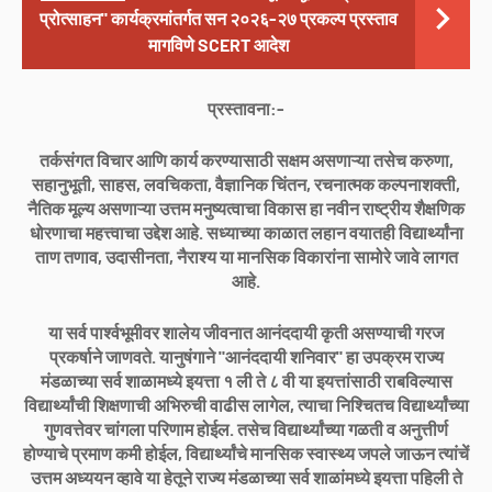
प्रोत्साहन" कार्यक्रमांतर्गत सन २०२६-२७ प्रकल्प प्रस्ताव
मागविणे SCERT आदेश
प्रस्तावना:-
तर्कसंगत विचार आणि कार्य करण्यासाठी सक्षम असणाऱ्या तसेच करुणा,
सहानुभूती, साहस, लवचिकता, वैज्ञानिक चिंतन, रचनात्मक कल्पनाशक्ती,
नैतिक मूल्य असणाऱ्या उत्तम मनुष्यत्वाचा विकास हा नवीन राष्ट्रीय शैक्षणिक
धोरणाचा महत्त्वाचा उद्देश आहे. सध्याच्या काळात लहान वयातही विद्यार्थ्यांना
ताण तणाव, उदासीनता, नैराश्य या मानसिक विकारांना सामोरे जावे लागत
आहे.
या सर्व पार्श्वभूमीवर शालेय जीवनात आनंददायी कृती असण्याची गरज
प्रकर्षाने जाणवते. यानुषंगाने "आनंददायी शनिवार" हा उपक्रम राज्य
मंडळाच्या सर्व शाळामध्ये इयत्ता १ ली ते ८ वी या इयत्तांसाठी राबविल्यास
विद्यार्थ्यांची शिक्षणाची अभिरुची वाढीस लागेल, त्याचा निश्चितच विद्यार्थ्यांच्या
गुणवत्तेवर चांगला परिणाम होईल. तसेच विद्यार्थ्यांच्या गळती व अनुत्तीर्ण
होण्याचे प्रमाण कमी होईल, विद्यार्थ्यांचे मानसिक स्वास्थ्य जपले जाऊन त्यांचें
उत्तम अध्ययन व्हावे या हेतूने राज्य मंडळाच्या सर्व शाळांमध्ये इयत्ता पहिली ते