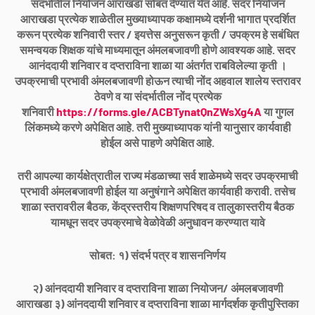
संदर्भातील नियोजन आराखडा सोबत देण्यात येत आहे. सदर नियोजन
आराखडा प्रत्येक शाळेतील मुख्याध्यापक कक्षामध्ये दर्शनी भागात प्रदर्शित
करून प्रत्येक शनिवारी स्तर / इयत्तेस अनुसरून कृती / उपक्रम हे सबंधित
समन्वयक शिक्षक यांचे माध्यमातून अंमलबजावणी होणे आवश्यक आहे. सदर
आनंददायी शनिवार व दप्तराविना शाळा या अंतर्गत राबविलेल्या कृती ।
उपक्रमाची प्रभावी अंमलबजावणी होऊन त्याची नोंद अहवाल शालेय स्तरावर
ठेवणे व या संदर्भातील नोंद प्रत्येक
शनिवारी
https://forms.gle/ACBTynatQnZWsXg4A
या गुगल
लिंकमध्ये करणे अपेक्षित आहे. तरी मुख्याध्यापक यांनी यानुसार कार्यवाही
होईल असे पाहणे अपेक्षित आहे.
तरी आपल्या कार्यक्षेत्रातील राज्य मंडळाच्या सर्व शाळेमध्ये सदर उपक्रमाची
प्रभावी अंमलबजावणी होईल या अनुषंगाने अपेक्षित कार्यवाही करावी. तसेच
शाळा स्तरावरील बैठक, केंद्रस्तरीय शिक्षणपरिषद व तालुकास्तरीय बैठक
यामधून सदर उपक्रमाचे वेळोवेळी अनुधावन करण्यात यावे
सोबत: १) संदर्भ पत्र व शासननिर्णय
२) आंनददायी शनिवार व दप्तराविना शाळा नियोजन/ अंमलबजावणी
आराखडा ३) आंनददायी शनिवार व दप्तराविना शाळा मार्गदर्शक कृतीपुस्तिका