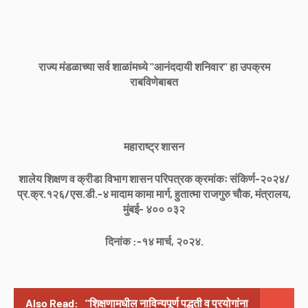
राज्य मंडळाच्या सर्व शाळांमध्ये "आनंददायी शनिवार" हा उपक्रम
राबविणेबाबत
महाराष्ट्र शासन
शालेय शिक्षण व क्रीडा विभाग शासन परिपत्रक क्रमांकः संकिर्ण-२०२४/
प्र.क्र.१२६/एस.डी.-४ मादाम कामा मार्ग, हुतात्मा राजगुरु चौक, मंत्रालय,
मुंबई- ४०० ०३२
दिनांक :-१४ मार्च, २०२४.
Also Read:
"शिक्षणामधील नाविन्यपूर्ण पद्धती व प्रयोगांना