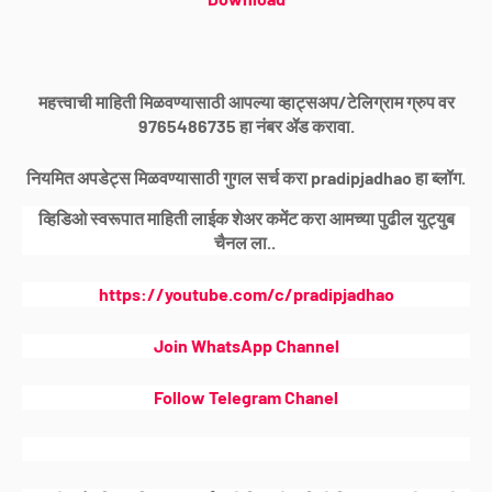
महत्त्वाची माहिती मिळवण्यासाठी आपल्या व्हाट्सअप/टेलिग्राम ग्रुप वर
9765486735 हा नंबर ॲड करावा.
नियमित अपडेट्स मिळवण्यासाठी गुगल सर्च करा pradipjadhao हा ब्लॉग.
व्हिडिओ स्वरूपात माहिती लाईक शेअर कमेंट करा आमच्या पुढील युट्युब
चैनल ला..
https://youtube.com/c/pradipjadhao
Join WhatsApp Channel
Follow Telegram Chanel
Home
About Us
Contact Us
Privacy Policy
Terms And Conditions
Disclaimer
Copyright ©
2026
Pradip Jadhao