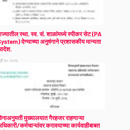
ाज्यातील स्था. स्व. सं. शाळांमध्ये स्पीकर सेट (PA
ystem) देण्याच्या अनुषंगाने प्रशासकीय मान्यता
आदेश.
ुलै ३०, २०२६
िनाअनुमती मुख्यालयात गैरहजर राहणाऱ्या
धिकारी/कर्मचाऱ्यांवर करावयाच्या कार्यवाहीबाबत