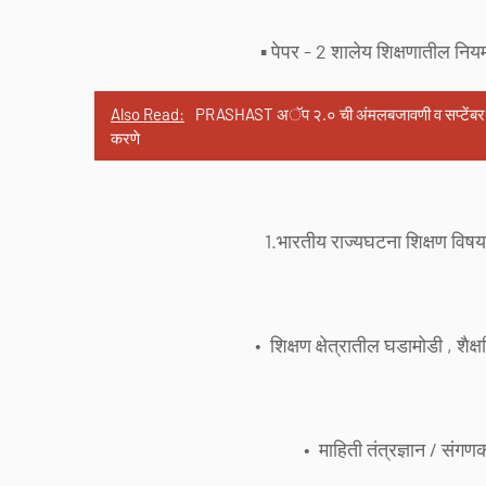
▪️ पेपर - 2 शालेय शिक्षणातील नि
Also Read:
PRASHAST अॅप २.० ची अंमलबजावणी व सप्टेंबर २०२६ प
करणे
1.भारतीय राज्यघटना शिक्षण विषयक
• शिक्षण क्षेत्रातील घडामोडी , शैक्
• माहिती तंत्रज्ञान / संगण