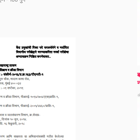
ब
न
ऑ