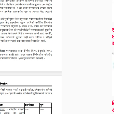
र
S
ज
व
अ