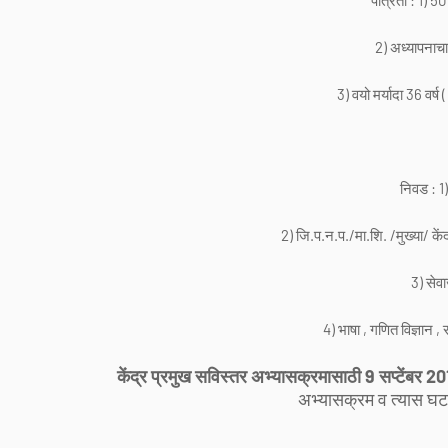
पात्रता : 1) 
2) अध्यापनाचा / प
3) वयो मर्यादा 36 वर्ष ( प
निवड : 1)
2) जि.प.न.प./मा.शि. /मुख्या/ केंद्रप्र
3) सेवाजेष
4) भाषा , गणित विज्ञान , स
केंद्र प्रमुख सविस्तर अभ्यासक्रमासाठी 9 सप्टेंबर 2
अभ्यासक्रम व त्यास घट