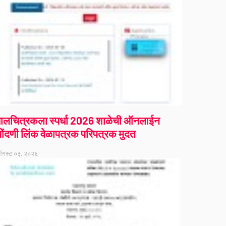
ालचित्रकला स्पर्धा 2026 शाळेची ऑनलाईन
ोंदणी लिंक वेळापत्रक परिपत्रक मुदत
गस्ट ०३, २०२६