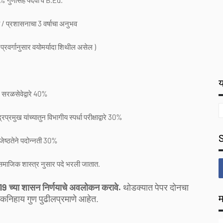
50% गुणासह पदवी व B.Ed.
्रशासनाचा 3 वर्षाचा अनुभव
्रवर्गानुसार वयोमर्यादा शिथील असेल )
य
 सरळसेवेद्वारे 40%
मुख यांच्यातुन विभागीय स्पर्धा परीक्षाद्वारे 30%
्ठतेने पदोन्नती 30%
माजिक शास्त्र नुसार पदे भरली जातात.
019 च्या शासन निर्णयाचे अवलोकन करावे.
थोडक्यात पेपर दोनचा
म
कनिहाय गुण पुढीलप्रमाणे आहेत.