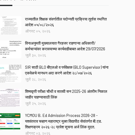
राज्यातील शिक्षक संवर्गातील पदोन्नती प्रक्रिया तूर्तास स्थगित
आदेश ०५/०८/२०२६
ऑगस्ट ०५, २०२६
विनाअनुमती मुख्यालयात गैरहजर राहणाऱ्या अधिकारी/
कर्मचाऱ्यांवर करावयाच्या कार्यवाहीबाबत आदेश 29/07/2026
जुलै ३०, २०२६
SIR साठी BLO बीएलओ व पर्यवेक्षक (BLO Supervisor) यांना
एकवेळचे मानधन अदा करणे आदेश २८/०७/२०२६
जुलै २८, २०२६
शिष्यवृत्ती परीक्षा चौथी व सातवी सन 2025-26 अंतरीम निकाल
जाहीर पाहण्यासाठी लिंक
जुलै २५, २०२६
YCMOU B. Ed Admission Process 2026-28 -
यशवंतराव चव्हाण महाराष्ट्र मुक्त विद्यापीठ सेवांतर्गत बी.एड.
शिक्षणक्रम २०२६-२८ प्रवेश सूचना अर्ज लिंक मुदत.
ऑगस्ट ०३, २०२६