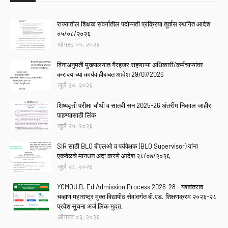
राज्यातील शिक्षक संवर्गातील पदोन्नती प्रक्रिया तूर्तास स्थगित आदेश
०५/०८/२०२६
ऑगस्ट ०५, २०२६
विनाअनुमती मुख्यालयात गैरहजर राहणाऱ्या अधिकारी/कर्मचाऱ्यांवर
करावयाच्या कार्यवाहीबाबत आदेश 29/07/2026
जुलै ३०, २०२६
शिष्यवृत्ती परीक्षा चौथी व सातवी सन 2025-26 अंतरीम निकाल जाहीर
पाहण्यासाठी लिंक
जुलै २५, २०२६
SIR साठी BLO बीएलओ व पर्यवेक्षक (BLO Supervisor) यांना
एकवेळचे मानधन अदा करणे आदेश २८/०७/२०२६
जुलै २८, २०२६
YCMOU B. Ed Admission Process 2026-28 - यशवंतराव
चव्हाण महाराष्ट्र मुक्त विद्यापीठ सेवांतर्गत बी.एड. शिक्षणक्रम २०२६-२८
प्रवेश सूचना अर्ज लिंक मुदत.
ऑगस्ट ०३, २०२६