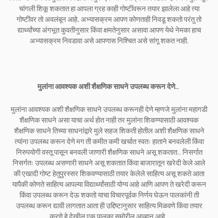
चांगली शिकू शकतात हा आपला ग्रह काही गोष्टींवरून तयार झालेला आहे त्या
गोष्टींवर तो अवलंबून आहे. अभ्यासक्रम आपण कोणताही निवडू शकतो परंतु तो
द्यार्थ्‍यांच्‍या अंगभूत कुवतीनुसार किंवा क्षमतेनुसार असावा आपण येथे नेमका हाच
अभ्यासक्रम निवडावा असे आपणास निश्चित असे सांगू शकत नाही.
मुलांना आवश्यक अशी शैक्षणिक साधने उपलब्ध करून देणे..
मुलांना आवश्यक अशी शैक्षणिक साधने उपलब्ध करूनही देणे म्हणजे मुलांना महागडी
शैक्षणिक साधने असा याचा अर्थ होत नाही तर मुलांना शिकण्यासाठी आवश्यक
शैक्षणिक साधने तिच्या साधनांद्वारे मुले सहज शिकती होतील अशी शैक्षणिक साधने
त्यांना उपलब्ध करून देणे मग ती कमीत कमी खर्चात स्वतः हाताने बनवलेली किंवा
निरुपयोगी वस्तू पासून बनवली जाणारी शैक्षणिक साधने असू शकतात.. निसर्गात
निसर्गतः उपलब्ध असणारी साधने असू शकतात किंवा बाजारातून खरेदी केले आले
की एखादी गोष्ट हेतुपुरस्सर शिकवण्यासाठी तयार केलेले साहित्य असू शकते आता
यापैकी कोणते साहित्य आपल्या विद्यार्थ्यांसाठी योग्य आहे आणि आपण ते खरेदी करून
किंवा उपलब्ध करून देऊ शकतो याचा विचारपूर्वक निर्णय घेऊन पालकांनी ती
उपलब्ध करून द्यावी लागतात आता ही उद्दिष्टानुसार साहित्य मिळवणे किंवा तयार
करणे हे देखील एक पालका समोरील आव्हान आहे.