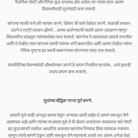
नैसर्गिक गोष्टी ऑरगॅनिक फूड उपलब्ध होत असेल तर त्याचा वापर आपण
विद्यार्थ्यांसाठी मुलांसाठी करू शकतो.
चांगल्या सवयी जसे की व्यायाम करणे, वेळेवर ची कामे वेळेवर करणे, सकाळी लवकर
उठणे व रात्री लवकर झोपने...अश्या आरोग्यदायी सवयी आपण उदाहरण म्हणून
विद्यार्थ्यांना दाखवून त्यांच्यासोबत करू शकतो. म्हणजेच ते आपल्याला आदर्श मानतील
आणि ते देखील तशा चांगल्या सवयी त्यांच्या अंगी बाळगतील आणि आपण देखील त्यांना
नैतिक दृष्ट्या ह्या सवयी बाळगण्यास सांगण्यास पात्र ठरू शकतो..
याव्यतिरिक्त वेळच्यावेळी औषधोपचार करणे हे आपण नियमित करतोच.. असे इतरही
उपाय आपण करू शकतो..
मुलांच्या बौद्धिक गरजा पूर्ण करणे..
आपली मुले काही अंगभूत क्षमता घेवून जन्माला आली आहेत हे आपण समजून घेणे
आवश्यक आहे आणि त्यांच्या या क्षमता मुळे ते मी बोलत असलेल्या जवळपास सर्व गोष्टी
ह्या कुठल्यातरी तर्कावर आधारित असतात म्हणजेच निष्फळ किंवा वायफळ नसतात.
म्हणून त्यांचे म्हणणे ऐकून आणि समजून घेणे महत्त्वाचे असते जर आपण अनेक वेळा