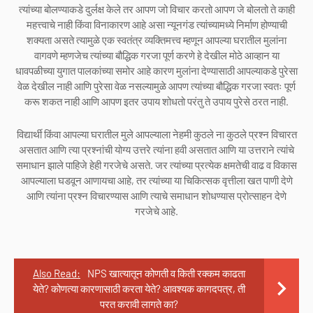
त्यांच्या बोलण्याकडे दुर्लक्ष केले तर आपण जो विचार करतो आपण जे बोलतो ते काही
महत्त्वाचे नाही किंवा विनाकारण आहे असा न्यूनगंड त्यांच्यामध्ये निर्माण होण्याची
शक्यता असते त्यामुळे एक स्वतंत्र व्यक्तिमत्त्व म्हणून आपल्या घरातील मुलांना
वागवणे म्हणजेच त्यांच्या बौद्धिक गरजा पूर्ण करणे हे देखील मोठे आव्हान या
धावपळीच्या युगात पालकांच्या समोर आहे कारण मुलांना देण्यासाठी आपल्याकडे पुरेसा
वेळ देखील नाही आणि पुरेसा वेळ नसल्यामुळे आपण त्यांच्या बौद्धिक गरजा स्वतः पूर्ण
करू शकत नाही आणि आपण इतर उपाय शोधतो परंतु ते उपाय पुरेसे ठरत नाही.
विद्यार्थी किंवा आपल्या घरातील मुले आपल्याला नेहमी कुठले ना कुठले प्रश्न विचारत
असतात आणि त्या प्रश्नांची योग्य उत्तरे त्यांना हवी असतात आणि या उत्तराने त्यांचे
समाधान झाले पाहिजे हेही गरजेचे असते. जर त्यांच्या प्रत्येक क्षमतेची वाढ व विकास
आपल्याला घडवून आणायचा आहे, तर त्यांच्या या चिकित्सक वृत्तीला खत पाणी देणे
आणि त्यांना प्रश्न विचारण्यास आणि त्याचे समाधान शोधण्यास प्रोत्साहन देणे
गरजेचे आहे.
Also Read:
NPS खात्यातून कोणती व किती रक्कम काढता
येते? कोणत्या कारणासाठी करता येते? आवश्यक कागदपत्र, ती
परत करावी लागते का?