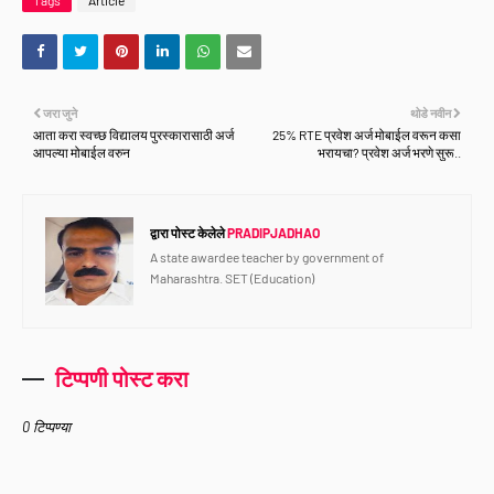
जरा जुने
थोडे नवीन
आता करा स्वच्छ विद्यालय पुरस्कारासाठी अर्ज
25% RTE प्रवेश अर्ज मोबाईल वरून कसा
आपल्या मोबाईल वरुन
भरायचा? प्रवेश अर्ज भरणे सुरू..
द्वारा पोस्ट केलेले
PRADIPJADHAO
A state awardee teacher by government of
Maharashtra. SET (Education)
टिप्पणी पोस्ट करा
0 टिप्पण्या