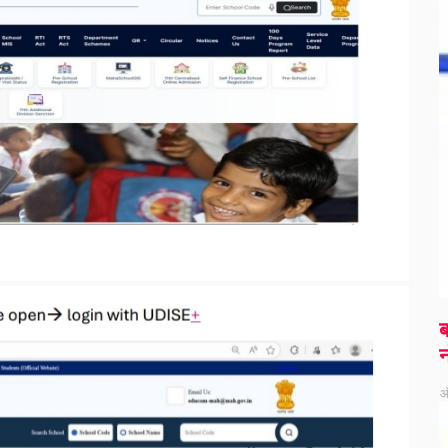
ब
न
ऑ