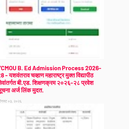
YCMOU B. Ed Admission Process 2026-
8 - यशवंतराव चव्हाण महाराष्ट्र मुक्त विद्यापीठ
ेवांतर्गत बी.एड. शिक्षणक्रम २०२६-२८ प्रवेश
ूचना अर्ज लिंक मुदत.
गस्ट ०३, २०२६