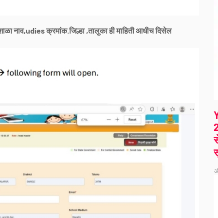
शाळा नाव,udies क्रमांक.जिल्हा ,तालुका ही माहिती आधीच दिसेल
2
स
स
ऑ