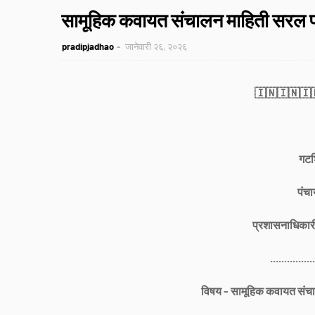
सामूहिक कवायत संचालन माहिती सरल प्
pradipjadhao
जानेवारी २६, २०२६
🇮🇳🇮🇳🇮
गटश
पंचा
प्रशासनाधिकारी
................
विषय - सामूहिक कवायत संचा