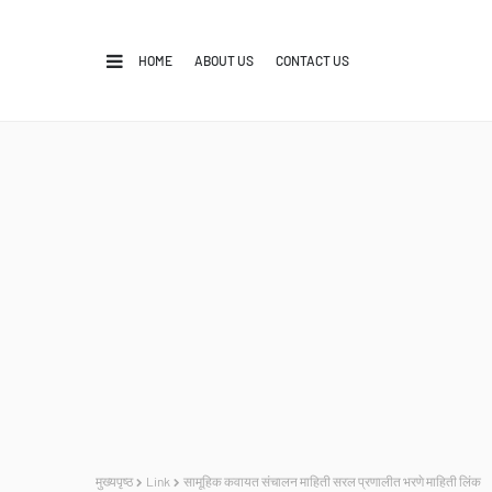
HOME
ABOUT US
CONTACT US
मुख्यपृष्ठ
Link
सामूहिक कवायत संचालन माहिती सरल प्रणालीत भरणे माहिती लिंक