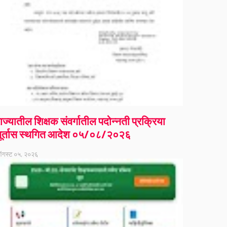
ाज्यातील शिक्षक संवर्गातील पदोन्नती प्रक्रिया
ूर्तास स्थगित आदेश ०५/०८/२०२६
गस्ट ०५, २०२६