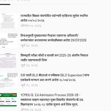
राज्यातील शिक्षक संवर्गातील पदोन्नती प्रक्रिया तूर्तास स्थगित
आदेश ०५/०८/२०२६
ऑगस्ट ०५, २०२६
विनाअनुमती मुख्यालयात गैरहजर राहणाऱ्या अधिकारी/
कर्मचाऱ्यांवर करावयाच्या कार्यवाहीबाबत आदेश 29/07/2026
जुलै ३०, २०२६
शिष्यवृत्ती परीक्षा चौथी व सातवी सन 2025-26 अंतरीम निकाल
जाहीर पाहण्यासाठी लिंक
जुलै २५, २०२६
SIR साठी BLO बीएलओ व पर्यवेक्षक (BLO Supervisor) यांना
एकवेळचे मानधन अदा करणे आदेश २८/०७/२०२६
जुलै २८, २०२६
YCMOU B. Ed Admission Process 2026-28 -
यशवंतराव चव्हाण महाराष्ट्र मुक्त विद्यापीठ सेवांतर्गत बी.एड.
शिक्षणक्रम २०२६-२८ प्रवेश सूचना अर्ज लिंक मुदत.
ऑगस्ट ०३, २०२६