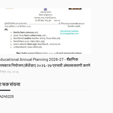
R
ducational Annual Planning 2026-27 - शैक्षणिक
ामकाज नियोजन (कॅलेंडर) २०२६-२७ प्रभावी अंमलबजावणी करणे
गस्ट ०७, २०२६
वाचकसंख्या
4
2
4
5
2
2
5