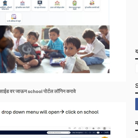
य
बसाईड वर जाऊन school पोर्टल लॉगिन करावे
म