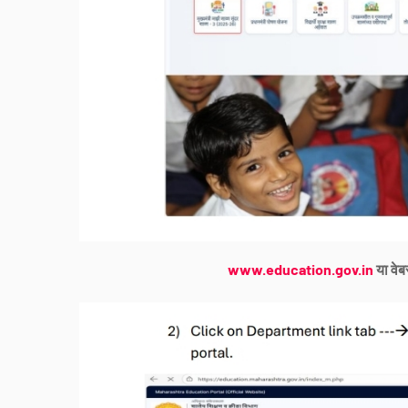
www.education.gov.in
या वे