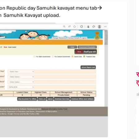
र
त
ऑ