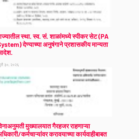
ाज्यातील स्था. स्व. सं. शाळांमध्ये स्पीकर सेट (PA
ystem) देण्याच्या अनुषंगाने प्रशासकीय मान्यता
आदेश.
ुलै ३०, २०२६
िनाअनुमती मुख्यालयात गैरहजर राहणाऱ्या
धिकारी/कर्मचाऱ्यांवर करावयाच्या कार्यवाहीबाबत