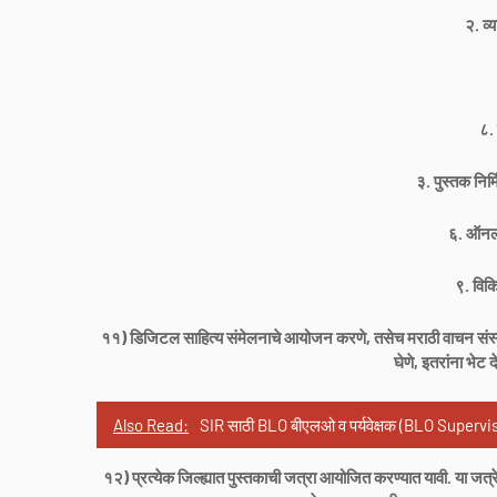
२. व
८.
३. पुस्तक निर्
६. ऑनला
९. विकि
११) डिजिटल साहित्य संमेलनाचे आयोजन करणे, तसेच मराठी वाचन संस्कृती 
घेणे, इतरांना भेट 
Also Read:
SIR साठी BLO बीएलओ व पर्यवेक्षक (BLO Superv
१२) प्रत्येक जिल्ह्यात पुस्तकाची जत्रा आयोजित करण्यात यावी. या जत्