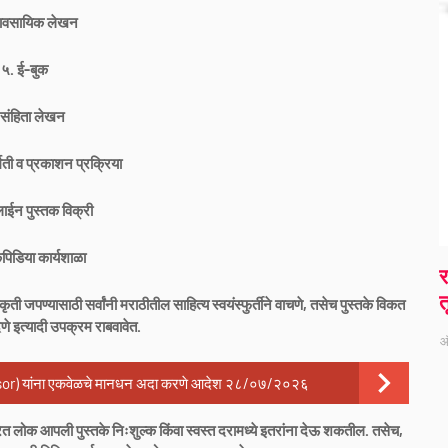
्यावसायिक लेखन
५. ई-बुक
 संहिता लेखन
मिती व प्रकाशन प्रक्रिया
ईन पुस्तक विक्री
पिडिया कार्यशाळा
र
त
जपण्यासाठी सर्वांनी मराठीतील साहित्य स्वयंस्फुर्तीने वाचणे, तसेच पुस्तके विकत
देणे इत्यादी उपक्रम राबवावेत.
ऑ
isor) यांना एकवेळचे मानधन अदा करणे आदेश २८/०७/२०२६
रेत लोक आपली पुस्तके निःशुल्क किंवा स्वस्त दरामध्ये इतरांना देऊ शकतील. तसेच,