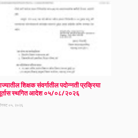
ाज्यातील शिक्षक संवर्गातील पदोन्नती प्रक्रिया
ूर्तास स्थगित आदेश ०५/०८/२०२६
गस्ट ०५, २०२६