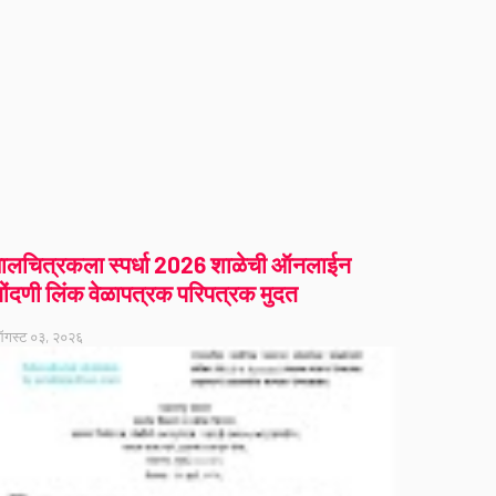
ालचित्रकला स्पर्धा 2026 शाळेची ऑनलाईन
ोंदणी लिंक वेळापत्रक परिपत्रक मुदत
गस्ट ०३, २०२६