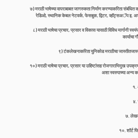
७) मराठी भाषेच्या वापराबाबत जागरुकता निर्माण करण्याकरिता संबंधित 
रेडिओ, स्थानिक केबल नेटवर्क, फेसबुक, द्विटर, व्हॉट्सअॅप इ. अश
८) मराठी भाषेचा प्रचार, प्रसार व विकास यासाठी विविध मार्गानी स्वयंप्रेर
कार्याचा 
९) टंकलेखनाकरिता युनिकोड मराठीचा जास्तीतजास्त व
१०) मराठी भाषेचा प्रचार, प्रसार या उद्दिष्टांसह रोजगाराभिमुख उपक
अशा स्वरुपाच्या अन्य क
१.
४.
७. लेख
१०. शॉर्ट फ