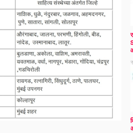
र
S
ज
व
अ