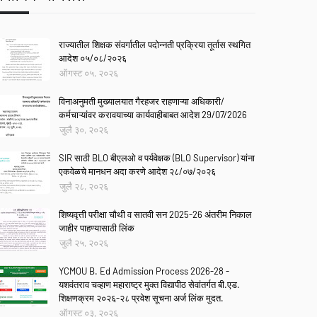
राज्यातील शिक्षक संवर्गातील पदोन्नती प्रक्रिया तूर्तास स्थगित
आदेश ०५/०८/२०२६
ऑगस्ट ०५, २०२६
विनाअनुमती मुख्यालयात गैरहजर राहणाऱ्या अधिकारी/
कर्मचाऱ्यांवर करावयाच्या कार्यवाहीबाबत आदेश 29/07/2026
जुलै ३०, २०२६
SIR साठी BLO बीएलओ व पर्यवेक्षक (BLO Supervisor) यांना
एकवेळचे मानधन अदा करणे आदेश २८/०७/२०२६
जुलै २८, २०२६
शिष्यवृत्ती परीक्षा चौथी व सातवी सन 2025-26 अंतरीम निकाल
जाहीर पाहण्यासाठी लिंक
जुलै २५, २०२६
YCMOU B. Ed Admission Process 2026-28 -
यशवंतराव चव्हाण महाराष्ट्र मुक्त विद्यापीठ सेवांतर्गत बी.एड.
शिक्षणक्रम २०२६-२८ प्रवेश सूचना अर्ज लिंक मुदत.
ऑगस्ट ०३, २०२६