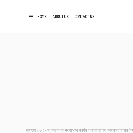
HOME
ABOUT US
CONTACT US
मुख्यपृष्ठ
GR
या कालावधीत मराठी भाषा संवर्धन पंधरवडा साजरा करणेबाबत शासन नि