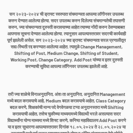
सन २०२३-२०२४ ची ड्राफ्ट स्वरुपात संचमान्यता आपल्या लॉगीनवर उपलब्ध
करुन देण्यात आलेल्या होत्या. सदर उपलब्ध करुन दिलेल्या संचमान्यतेची तपासणी
करुन, ज्या संचमान्यता दुरुस्ती करावयाच्या आहेत त्याच्या नोंदी करुन ठेवण्याबाबत
आपणास सुचना देण्यात आलेल्या होत्या. त्यानुसार आपल्यास्तरावर सदरची कार्यवाही
पूर्ण झालेली असेल. सन २०२३-२०२४ च्या ड्राफ्ट संचमान्यता सरल प्रणालीतून
सद्यःस्थिती रद्द करण्यात आलेल्या आहेत. त्यामुळे Change Management,
Shifting of Post, Medium Change, Shifting of Student,
Working Post, Change Category. Add Post यांच्या व इतर दुरुस्ती
करण्याची सुविधा आपल्या लॉगिनवर उपलब्ध झालेली आहे.
तरी ज्या शाळेचे विनाअनुदानित, अंशःता अनुदानित, अनुदानित Management
मध्ये बदल करावयाचे आहे, Medium बदल करावयाचे आहेत, Class Category
बदल करणे, शिक्षकांची मान्य पदे वेगवेगळया टप्पा अनुदानस्तरा मध्ये Shifting
Home
About Us
Contact Us
Privacy Policy
करावयाची आहेत, तसेच चुकीच्या माध्यमामध्ये विद्याथी भरले असल्यास सदर
Terms And Conditions
Disclaimer
विद्यार्थ्यांना योग्य माध्यमा मध्ये शिफ्ट करणे, कनिष्ठ महाविद्यालय Add Post करणे
Copyright ©
2026
Pradip Jadhao
या व इतर सुधारणा आपल्यास्तरावर दिनांक १८.०५.२०२४ ते २८.०५.२०२४ या