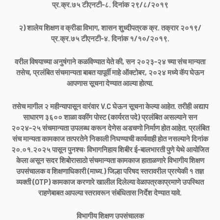
प्र.क्र.७५ टीएनटी-८. दिनांक २९/८/२०१९
२) शालेय शिक्षण व क्रीडा विभाग, शासन शुध्दीपत्रक क्र. तक्रार २०१९/
प्र.क्र.७५ टीएनटी-४. दिनांक १/१०/२०१९.
वरील विषयाच्या अनुषंगाने कळविण्यात येते की, सन २०२३-२४ च्या संच मान्यता
तसेच, प्रलंबित संचमान्यता बाबत यापूर्वी माहे ऑक्टोबर, २०२४ मध्ये कॅप घेऊन
आपणास सूचना देण्यात आल्या होत्या.
तसेच मागील २ महीन्यापासून वारंवार V.C घेऊन सूचना केल्या आहेत. तरीही अद्याप
साधारण ३६०० शाळा वकींग पोस्ट (कार्यरत पदे) प्रलंबित असल्याने सन
२०२४-२५ संचमान्यता उपलब्ध करून देणेस अडचणो निर्माण होत आहेत. प्रलंबित
संच मान्यता कामकाज तत्परतेने निकाली निघण्याची कार्यवाही होत नसल्याने दिनांक
२०.०१.२०२५ पासून पुनश्चः विभागनिहाय शिबीर ई-बालभारती पुणे येथे आयोजित
केला असून सदर शिबोरासाठो संचमान्यता कामकाज हाताळणारे विभागीय शिक्षण
उपसंचालक व शिक्षणाधिकारी (माध्य.) जिल्हा परिषद स्तरावरील प्रत्येकी १ तज्ञ
व्यक्ती (OTP) कामकाज करणारे खालील दिलेल्या वेळापत्रकाप्रमाणे उपस्थित
राहणेबाबत आपल्या स्तरावरून संबंधितास निर्देश देण्यात यावे.
विभागीय शिक्षण उपसंचालक