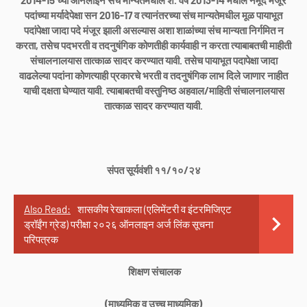
2014-15 च्या ऑनलाईन संच मान्यतेमधील शै. वर्ष 2013-14 मधील नमूद मंजूर
पदांच्या मर्यादेपेक्षा सन 2016-17 व त्यानंतरच्या संच मान्यतेमधील मूळ पायाभूत
पदांपेक्षा जादा पदे मंजूर झाली असल्यास अशा शाळांच्या संच मान्यता निर्गमित न
करता, तसेच पदभरती व तदनुषंगिक कोणतीही कार्यवाही न करता त्याबाबतची माहीती
संचालनालयास तात्काळ सादर करण्यात यावी. तसेच पायाभूत पदापेक्षा जादा
वाढलेल्या पदांना कोणत्याही प्रकारचे भरती व तदनुषंगिक लाभ दिले जाणार नाहीत
याची दक्षता घेण्यात यावी. त्याबाबतची वस्तुनिष्ठ अहवाल/माहिती संचालनालयास
तात्काळ सादर करण्यात यावी.
संपत सूर्यवंशी ११/१०/२४
Also Read:
शासकीय रेखाकला (एलिमेंटरी व इंटरमिजिएट
ड्रॉईंग ग्रेड) परीक्षा २०२६ ऑनलाइन अर्ज लिंक सूचना
परिपत्रक
शिक्षण संचालक
(माध्यमिक व उच्च माध्यमिक)