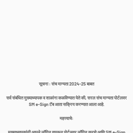
सूचना : संच मान्यता 2024-25 बाबत
सर्व संबंधित मुख्याध्यापक व शाळांना कळविण्यात येते की, सरल संच मान्यता पोर्टलवर
SM e-Sign टॅब आता सक्रिय करण्यात आला आहे.
महत्त्वाचे:
मुख्याध्यापकांनी आपले लॉगिन वापरून पोर्टलवर लॉगिन करावे आणि SM e-Sign