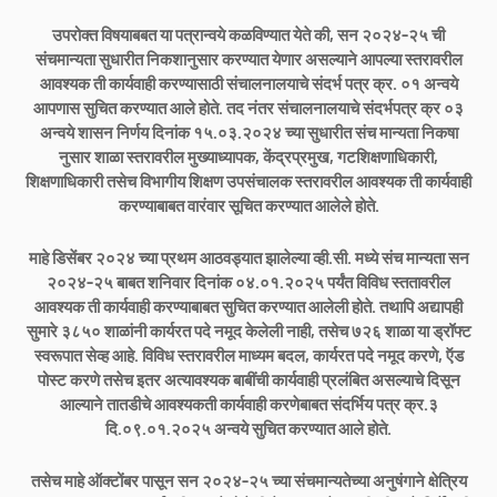
उपरोक्त विषयाबबत या पत्रान्वये कळविण्यात येते की, सन २०२४-२५ ची
संचमान्यता सुधारीत निकशानुसार करण्यात येणार असल्याने आपल्या स्तरावरील
आवश्यक ती कार्यवाही करण्यासाठी संचालनालयाचे संदर्भ पत्र क्र. ०१ अन्वये
आपणास सुचित करण्यात आले होते. तद नंतर संचालनालयाचे संदर्भपत्र क्र ०३
अन्वये शासन निर्णय दिनांक १५.०३.२०२४ च्या सुधारीत संच मान्यता निकषा
नुसार शाळा स्तरावरील मुख्याध्यापक, केंद्रप्रमुख, गटशिक्षणाधिकारी,
शिक्षणाधिकारी तसेच विभागीय शिक्षण उपसंचालक स्तरावरील आवश्यक ती कार्यवाही
करण्याबाबत वारंवार सूचित करण्यात आलेले होते.
माहे डिसेंबर २०२४ च्या प्रथम आठवड्यात झालेल्या व्ही.सी. मध्ये संच मान्यता सन
२०२४-२५ बाबत शनिवार दिनांक ०४.०१.२०२५ पर्यंत विविध स्ततावरील
आवश्यक ती कार्यवाही करण्याबाबत सुचित करण्यात आलेली होते. तथापि अद्यापही
सुमारे ३८५० शाळांनी कार्यरत पदे नमूद केलेली नाही, तसेच ७२६ शाळा या ड्रॉफ्ट
स्वरूपात सेव्ह आहे. विविध स्तरावरील माध्यम बदल, कार्यरत पदे नमूद करणे, ऍड
पोस्ट करणे तसेच इतर अत्यावश्यक बाबींची कार्यवाही प्रलंबित असल्याचे दिसून
आल्याने तातडीचे आवश्यकती कार्यवाही करणेबाबत संदर्भिय पत्र क्र.३
दि.०९.०१.२०२५ अन्वये सुचित करण्यात आले होते.
तसेच माहे ऑक्टोंबर पासून सन २०२४-२५ च्या संचमान्यतेच्या अनुषंगाने क्षेत्रिय