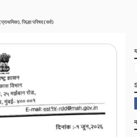
(प्राथमिक), जिल्हा परिषद (सर्व)
य
म