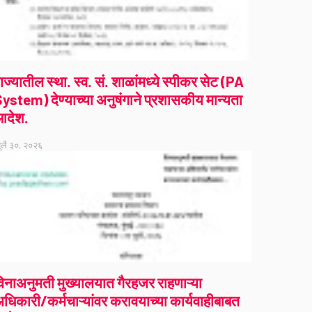
ाज्यातील स्था. स्व. सं. शाळांमध्ये स्पीकर सेट (PA
ystem) देण्याच्या अनुषंगाने प्रशासकीय मान्यता
आदेश.
ुलै ३०, २०२६
िनाअनुमती मुख्यालयात गैरहजर राहणाऱ्या
धिकारी/कर्मचाऱ्यांवर करावयाच्या कार्यवाहीबाबत