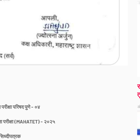
र
त
य परीक्षा परिषद पुणे - ०४
ऑ
्रता परीक्षा (MAHATET) - २०२५
सिध्दीपत्रक