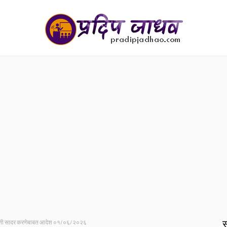
स
भात माहिती सादर करणेबाबत आदेश ०१/०६/२०२६