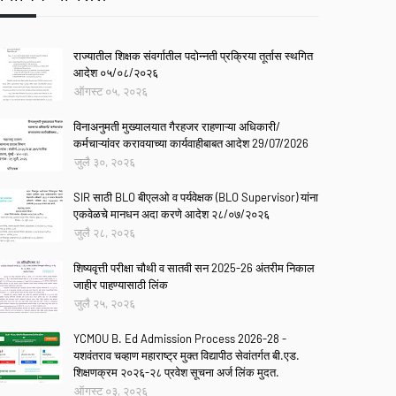
राज्यातील शिक्षक संवर्गातील पदोन्नती प्रक्रिया तूर्तास स्थगित
आदेश ०५/०८/२०२६
ऑगस्ट ०५, २०२६
विनाअनुमती मुख्यालयात गैरहजर राहणाऱ्या अधिकारी/
कर्मचाऱ्यांवर करावयाच्या कार्यवाहीबाबत आदेश 29/07/2026
जुलै ३०, २०२६
SIR साठी BLO बीएलओ व पर्यवेक्षक (BLO Supervisor) यांना
एकवेळचे मानधन अदा करणे आदेश २८/०७/२०२६
जुलै २८, २०२६
शिष्यवृत्ती परीक्षा चौथी व सातवी सन 2025-26 अंतरीम निकाल
जाहीर पाहण्यासाठी लिंक
जुलै २५, २०२६
YCMOU B. Ed Admission Process 2026-28 -
यशवंतराव चव्हाण महाराष्ट्र मुक्त विद्यापीठ सेवांतर्गत बी.एड.
शिक्षणक्रम २०२६-२८ प्रवेश सूचना अर्ज लिंक मुदत.
ऑगस्ट ०३, २०२६