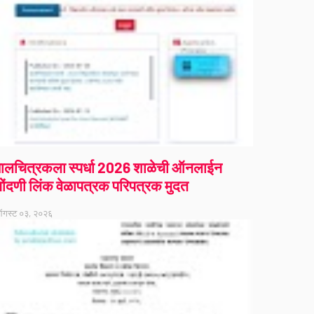
ालचित्रकला स्पर्धा 2026 शाळेची ऑनलाईन
ोंदणी लिंक वेळापत्रक परिपत्रक मुदत
गस्ट ०३, २०२६