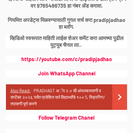
वर 9765486735 हा नंबर ॲड करावा.
नियमित अपडेट्स मिळवण्यासाठी गुगल सर्च करा pradipjadhao
हा ब्लॉग.
व्हिडिओ स्वरूपात माहिती लाईक शेअर कमेंट करा आमच्या पुढील
युट्युब चैनल ला..
https://youtube.com/c/pradipjadhao
Join WhatsApp Channel
Also Read:
PRASHAST अॅप २.० ची अंमलबजावणी व
सप्टेंबर २०२६ पर्यंत प्रवेशित सर्व विद्यार्थ्यांचे १००% स्क्रिनिग/
तपासणी पूर्ण करणे
Follow Telegram Chanel