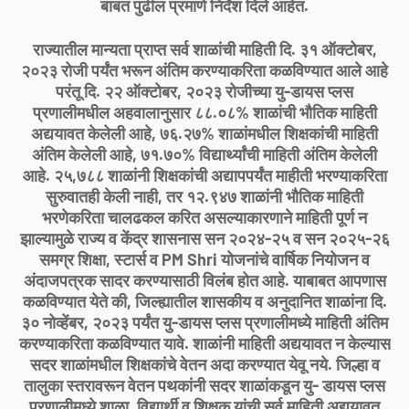
बाबत पुढील प्रमाणे निर्देश दिले आहेत.
राज्यातील मान्यता प्राप्त सर्व शाळांची माहिती दि. ३१ ऑक्टोबर,
२०२३ रोजी पर्यंत भरून अंतिम करण्याकरिता कळविण्यात आले आहे
परंतू दि. २२ ऑक्टोबर, २०२३ रोजीच्या यु-डायस प्लस
प्रणालीमधील अहवालानुसार ८८.०८% शाळांची भौतिक माहिती
अद्ययावत केलेली आहे, ७६.२७% शाळांमधील शिक्षकांची माहिती
अंतिम केलेली आहे, ७१.७०% विद्यार्थ्यांची माहिती अंतिम केलेली
आहे. २५,७८८ शाळांनी शिक्षकांची अद्यापपर्यंत माहीती भरण्याकरिता
सुरुवातही केली नाही, तर १२.९४७ शाळांनी भौतिक माहिती
भरणेकरिता चालढकल करित असल्याकारणाने माहिती पूर्ण न
झाल्यामुळे राज्य व केंद्र शासनास सन २०२४-२५ व सन २०२५-२६
समग्र शिक्षा, स्टार्स व PM Shri योजनांचे वार्षिक नियोजन व
अंदाजपत्रक सादर करण्यासाठी विलंब होत आहे. याबाबत आपणास
कळविण्यात येते की, जिल्ह्यातील शासकीय व अनुदानित शाळांना दि.
३० नोव्हेंबर, २०२३ पर्यंत यु-डायस प्लस प्रणालीमध्ये माहिती अंतिम
करण्याकरिता कळविण्यात यावे. शाळांनी माहिती अद्ययावत न केल्यास
सदर शाळांमधील शिक्षकांचे वेतन अदा करण्यात येवू नये. जिल्हा व
तालुका स्तरावरून वेतन पथकांनी सदर शाळांकडून यु- डायस प्लस
प्रणालीमध्ये शाळा, विद्यार्थी व शिक्षक यांची सर्व माहिती अद्ययावत