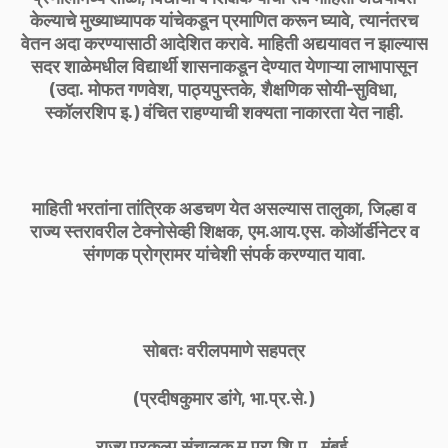
केल्याचे मुख्याध्यापक यांचेकडून प्रमाणित करून घ्यावे, त्यानंतरच
वेतन अदा करण्यासाठी आदेशित करावे. माहिती अद्ययावत न झाल्यास
सदर शाळेमधील विद्यार्थी शासनाकडून देण्यात येणाऱ्या लाभापासून
(उदा. मोफत गणवेश, पाठ्यपुस्तके, शैक्षणिक सोयी-सुविधा,
स्कॉलरशिप इ.) वंचित राहण्याची शक्यता नाकारता येत नाही.
माहिती भरतांना तांत्रिक अडचण येत असल्यास तालुका, जिल्हा व
राज्य स्तरावरील टेक्नोसेव्ही शिक्षक, एम.आय.एस. कोऑर्डीनेटर व
संगणक प्रोग्रामर यांचेशी संपर्क करण्यात यावा.
सोबतः वरीलपमाणे सहपत्र
(प्रदीषकुमार डांगे, भा.प्र.से.)
राज्य प्रकल्प संचालक म.प्रा.शि.प., मुंबई.