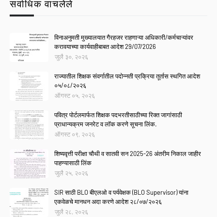
सर्वाधिक वाचलेले
विनाअनुमती मुख्यालयात गैरहजर राहणाऱ्या अधिकारी/कर्मचाऱ्यांवर
करावयाच्या कार्यवाहीबाबत आदेश 29/07/2026
जुलै ३०, २०२६
राज्यातील शिक्षक संवर्गातील पदोन्नती प्रक्रिया तूर्तास स्थगित आदेश
०५/०८/२०२६
ऑगस्ट ०५, २०२६
पवित्र पोर्टलमार्फत शिक्षक पदभरतीसाठीच्या रिक्त जागांसाठी
प्राधान्यक्रम जनरेट व लॉक करणे सूचना लिंक.
ऑगस्ट ०९, २०२६
शिष्यवृत्ती परीक्षा चौथी व सातवी सन 2025-26 अंतरीम निकाल जाहीर
पाहण्यासाठी लिंक
जुलै २५, २०२६
SIR साठी BLO बीएलओ व पर्यवेक्षक (BLO Supervisor) यांना
एकवेळचे मानधन अदा करणे आदेश २८/०७/२०२६
जुलै २८, २०२६