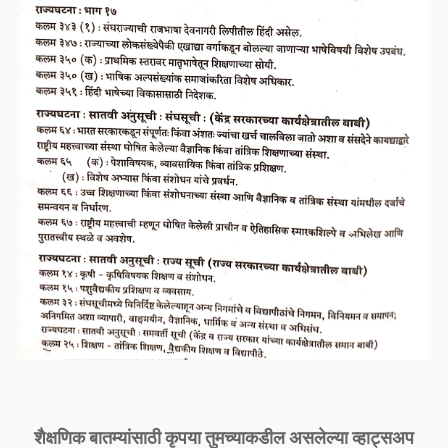
शैक्षणिक बातम्यांसाठी कृपया तुमच्याकडील असलेल्या व्हाट्सअप