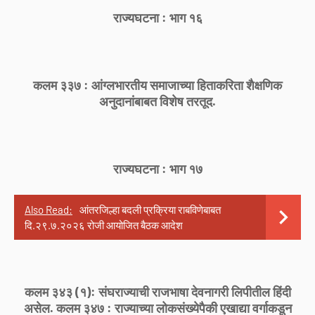
राज्यघटना : भाग १६
कलम ३३७ : आंग्लभारतीय समाजाच्या हिताकरिता शैक्षणिक
अनुदानांबाबत विशेष तरतूद.
राज्यघटना : भाग १७
Also Read:
आंतरजिल्हा बदली प्रक्रिया राबविणेबाबत
दि.२९.७.२०२६ रोजी आयोजित बैठक आदेश
कलम ३४३ (१): संघराज्याची राजभाषा देवनागरी लिपीतील हिंदी
असेल. कलम ३४७ : राज्याच्या लोकसंख्येपैकी एखाद्या वर्गाकडून