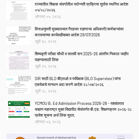
राज्यातील शिक्षक संवर्गातील पदोन्नती प्रक्रिया तूर्तास स्थगित आदेश
०५/०८/२०२६
ऑगस्ट ०५, २०२६
विनाअनुमती मुख्यालयात गैरहजर राहणाऱ्या अधिकारी/कर्मचाऱ्यांवर
करावयाच्या कार्यवाहीबाबत आदेश 29/07/2026
जुलै ३०, २०२६
शिष्यवृत्ती परीक्षा चौथी व सातवी सन 2025-26 अंतरीम निकाल जाहीर
पाहण्यासाठी लिंक
जुलै २५, २०२६
SIR साठी BLO बीएलओ व पर्यवेक्षक (BLO Supervisor) यांना
एकवेळचे मानधन अदा करणे आदेश २८/०७/२०२६
जुलै २८, २०२६
YCMOU B. Ed Admission Process 2026-28 - यशवंतराव
चव्हाण महाराष्ट्र मुक्त विद्यापीठ सेवांतर्गत बी.एड. शिक्षणक्रम २०२६-२८
प्रवेश सूचना अर्ज लिंक मुदत.
ऑगस्ट ०३, २०२६