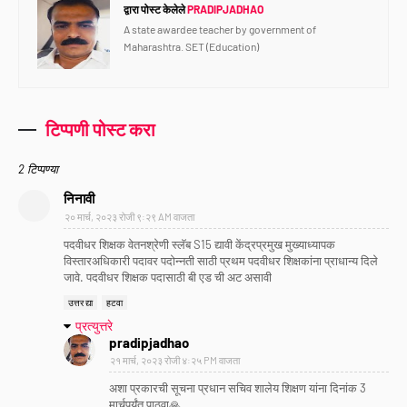
द्वारा पोस्ट केलेले
PRADIPJADHAO
A state awardee teacher by government of
Maharashtra. SET (Education)
टिप्पणी पोस्ट करा
2 टिप्पण्या
निनावी
२० मार्च, २०२३ रोजी ९:२९ AM वाजता
पदवीधर शिक्षक वेतनश्रेणी स्लॅब S15 द्यावी केंद्रप्रमुख मुख्याध्यापक
विस्तारअधिकारी पदावर पदोन्नती साठी प्रथम पदवीधर शिक्षकांना प्राधान्य दिले
जावे. पदवीधर शिक्षक पदासाठी बी एड ची अट असावी
उत्तर द्या
हटवा
प्रत्युत्तरे
pradipjadhao
२१ मार्च, २०२३ रोजी ४:२५ PM वाजता
अशा प्रकारची सूचना प्रधान सचिव शालेय शिक्षण यांना दिनांक 3
मार्चपर्यंत पाठवा🙏