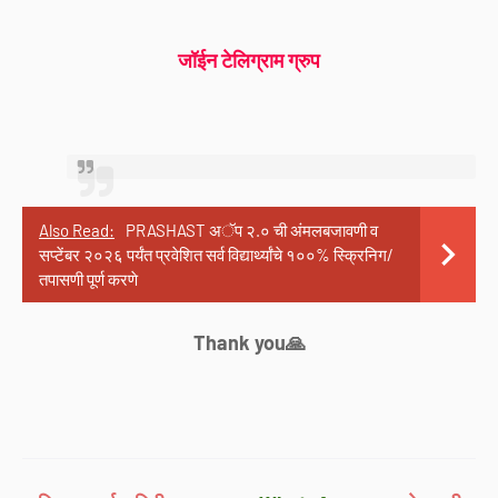
जॉईन टेलिग्राम ग्रुप
Also Read:
PRASHAST अॅप २.० ची अंमलबजावणी व
सप्टेंबर २०२६ पर्यंत प्रवेशित सर्व विद्यार्थ्यांचे १००% स्क्रिनिग/
तपासणी पूर्ण करणे
Thank you🙏