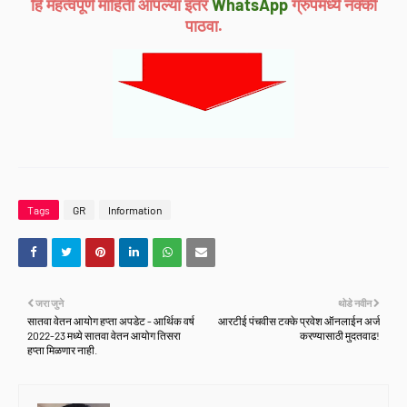
हि महत्वपूर्ण माहिती आपल्या इतर
WhatsApp
ग्रुपमध्ये नक्की
पाठवा.
Tags
GR
Information
जरा जुने
थोडे नवीन
सातवा वेतन आयोग हप्ता अपडेट - आर्थिक वर्ष
आरटीई पंचवीस टक्के प्रवेश ऑनलाईन अर्ज
2022-23 मध्ये सातवा वेतन आयोग तिसरा
करण्यासाठी मुदतवाढ!
हप्ता मिळणार नाही.