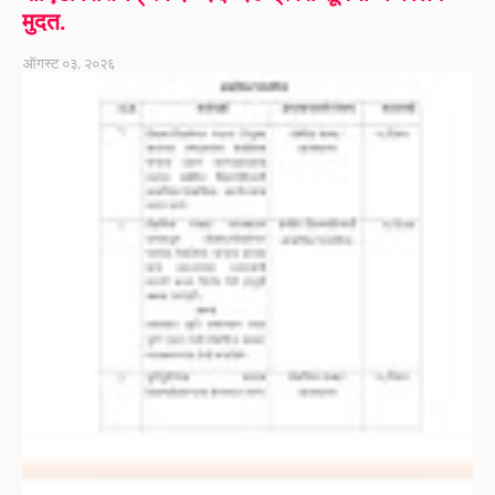
मुदत.
ऑगस्ट ०३, २०२६