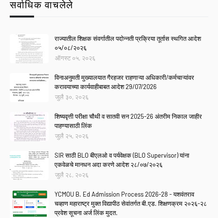
सर्वाधिक वाचलेले
राज्यातील शिक्षक संवर्गातील पदोन्नती प्रक्रिया तूर्तास स्थगित आदेश
०५/०८/२०२६
ऑगस्ट ०५, २०२६
विनाअनुमती मुख्यालयात गैरहजर राहणाऱ्या अधिकारी/कर्मचाऱ्यांवर
करावयाच्या कार्यवाहीबाबत आदेश 29/07/2026
जुलै ३०, २०२६
शिष्यवृत्ती परीक्षा चौथी व सातवी सन 2025-26 अंतरीम निकाल जाहीर
पाहण्यासाठी लिंक
जुलै २५, २०२६
SIR साठी BLO बीएलओ व पर्यवेक्षक (BLO Supervisor) यांना
एकवेळचे मानधन अदा करणे आदेश २८/०७/२०२६
जुलै २८, २०२६
YCMOU B. Ed Admission Process 2026-28 - यशवंतराव
चव्हाण महाराष्ट्र मुक्त विद्यापीठ सेवांतर्गत बी.एड. शिक्षणक्रम २०२६-२८
प्रवेश सूचना अर्ज लिंक मुदत.