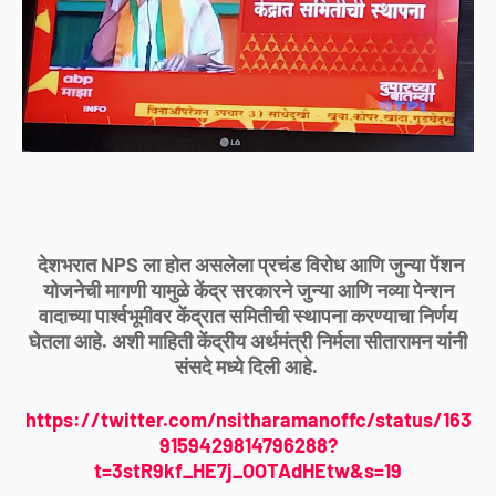
देशभरात NPS ला होत असलेला प्रचंड विरोध आणि जुन्या पेंशन
योजनेची मागणी यामुळे केंद्र सरकारने जुन्या आणि नव्या पेन्शन
वादाच्या पार्श्वभूमीवर केंद्रात समितीची स्थापना करण्याचा निर्णय
घेतला आहे. अशी माहिती केंद्रीय अर्थमंत्री निर्मला सीतारामन यांनी
संसदे मध्ये दिली आहे.
https://twitter.com/nsitharamanoffc/status/163
9159429814796288?
t=3stR9kf_HE7j_OOTAdHEtw&s=19