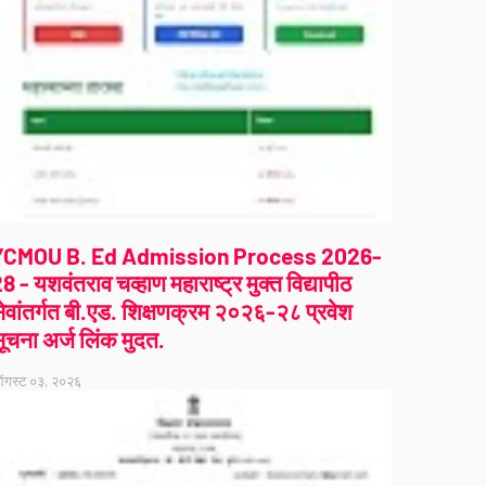
YCMOU B. Ed Admission Process 2026-
8 - यशवंतराव चव्हाण महाराष्ट्र मुक्त विद्यापीठ
ेवांतर्गत बी.एड. शिक्षणक्रम २०२६-२८ प्रवेश
ूचना अर्ज लिंक मुदत.
गस्ट ०३, २०२६