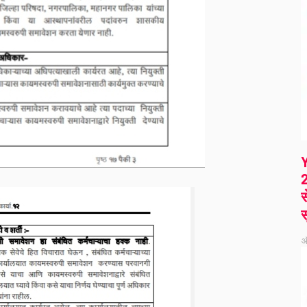
2
स
स
ऑ