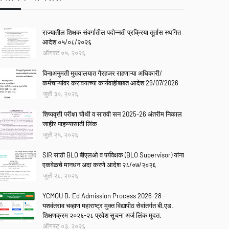
राज्यातील शिक्षक संवर्गातील पदोन्नती प्रक्रिया तूर्तास स्थगित
आदेश ०५/०८/२०२६
ऑगस्ट ०५, २०२६
विनाअनुमती मुख्यालयात गैरहजर राहणाऱ्या अधिकारी/
कर्मचाऱ्यांवर करावयाच्या कार्यवाहीबाबत आदेश 29/07/2026
जुलै ३०, २०२६
शिष्यवृत्ती परीक्षा चौथी व सातवी सन 2025-26 अंतरीम निकाल
जाहीर पाहण्यासाठी लिंक
जुलै २५, २०२६
SIR साठी BLO बीएलओ व पर्यवेक्षक (BLO Supervisor) यांना
एकवेळचे मानधन अदा करणे आदेश २८/०७/२०२६
जुलै २८, २०२६
YCMOU B. Ed Admission Process 2026-28 -
यशवंतराव चव्हाण महाराष्ट्र मुक्त विद्यापीठ सेवांतर्गत बी.एड.
शिक्षणक्रम २०२६-२८ प्रवेश सूचना अर्ज लिंक मुदत.
ऑगस्ट ०३, २०२६