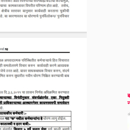
ब
न
ऑ