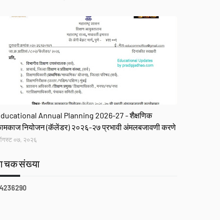
R
ducational Annual Planning 2026-27 - शैक्षणिक
ामकाज नियोजन (कॅलेंडर) २०२६-२७ प्रभावी अंमलबजावणी करणे
गस्ट ०७, २०२६
वाचकसंख्या
4
2
3
6
2
9
0