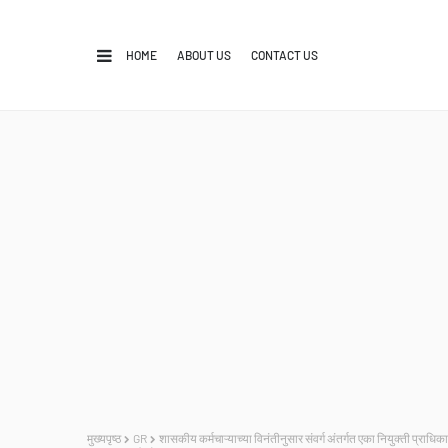
HOME
ABOUT US
CONTACT US
मुख्यपृष्ठ
GR
शासकीय कर्मचाऱ्याच्या विनंतीनुसार संवर्ग अंतर्गत एका नियुक्ती प्राधि