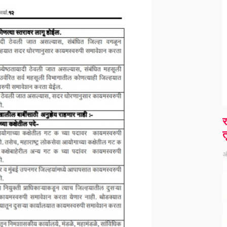
र
त
ऑ