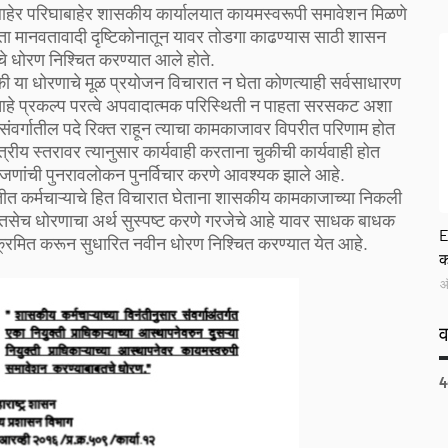
घराबाहेर परिघाबाहेर शासकीय कार्यालयात कायमस्वरूपी समावेशन मिळणे
घेता मानवतावादी दृष्टिकोनातून यावर तोडगा काढण्यास साठी शासन
द्धतीचे धोरण निश्चित करण्यात आले होते.
ी या धोरणाचे मूळ प्रयोजन विचारात न घेता कोणत्याही सर्वसाधारण
े प्रकल्प परत्वे अपवादात्मक परिस्थिती न पाहता सरसकट अशा
ुळे संवर्गातील पदे रिक्त राहून त्याचा कामकाजावर विपरीत परिणाम होत
त्रीय स्तरावर त्यानुसार कार्यवाही करताना चुकीची कार्यवाही होत
जणांची पुनरावलोकन पुनर्विचार करणे आवश्यक झाले आहे.
तीत कर्मचाऱ्याचे हित विचारात घेताना शासकीय कामकाजाच्या निकली
सेच धोरणाचा अर्थ सुस्पष्ट करणे गरजेचे आहे यावर साधक बाधक
G
E
्रमित करून सुधारित नवीन धोरण निश्चित करण्यात येत आहे.
क
ऑ
4