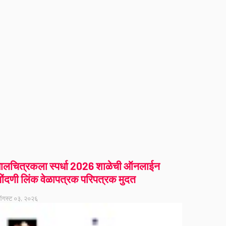
ालचित्रकला स्पर्धा 2026 शाळेची ऑनलाईन
ोंदणी लिंक वेळापत्रक परिपत्रक मुदत
गस्ट ०३, २०२६