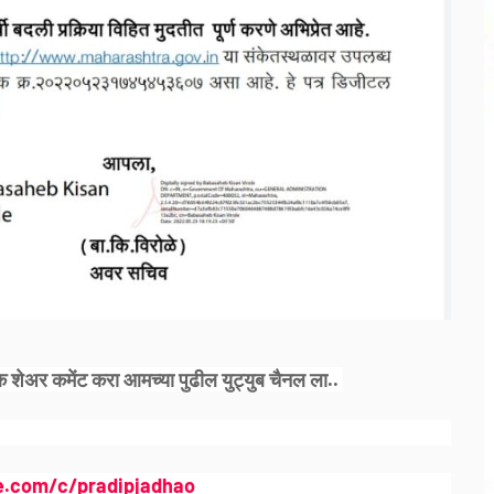
क शेअर कमेंट करा आमच्या पुढील युट्युब चैनल ला..
e.com/c/pradipjadhao