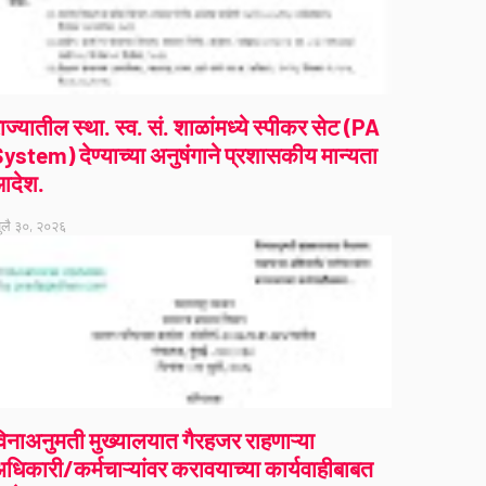
ाज्यातील स्था. स्व. सं. शाळांमध्ये स्पीकर सेट (PA
ystem) देण्याच्या अनुषंगाने प्रशासकीय मान्यता
आदेश.
ुलै ३०, २०२६
िनाअनुमती मुख्यालयात गैरहजर राहणाऱ्या
धिकारी/कर्मचाऱ्यांवर करावयाच्या कार्यवाहीबाबत