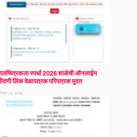
ालचित्रकला स्पर्धा 2026 शाळेची ऑनलाईन
ोंदणी लिंक वेळापत्रक परिपत्रक मुदत
गस्ट ०३, २०२६