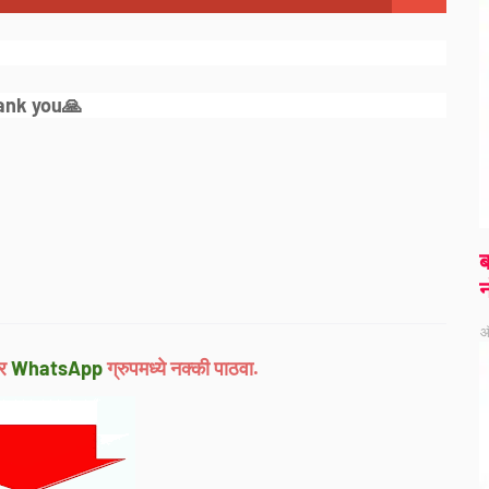
ank you🙏
ब
न
ऑ
र
WhatsApp
ग्रुपमध्ये नक्की पाठवा.