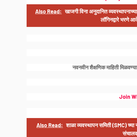
Also Read:
खाजगी विना अनुदानित व्यवस्थापनाच्या व
लॉगिनद्वारे भरणे
नवनवीन शैक्षणिक माहिती मिळवण्या
Join W
Also Read:
शाळा व्यवस्थापन समिती (SMC) च्या नवी
संचाल