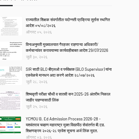
राज्यातील शिक्षक संवर्गातील पदोन्नती प्रक्रिया तूर्तास स्थगित
आदेश ०५/०८/२०२६
ऑगस्ट ०५, २०२६
विनाअनुमती मुख्यालयात गैरहजर राहणाऱ्या अधिकारी/
कर्मचाऱ्यांवर करावयाच्या कार्यवाहीबाबत आदेश 29/07/2026
जुलै ३०, २०२६
SIR साठी BLO बीएलओ व पर्यवेक्षक (BLO Supervisor) यांना
एकवेळचे मानधन अदा करणे आदेश २८/०७/२०२६
जुलै २८, २०२६
शिष्यवृत्ती परीक्षा चौथी व सातवी सन 2025-26 अंतरीम निकाल
जाहीर पाहण्यासाठी लिंक
जुलै २५, २०२६
YCMOU B. Ed Admission Process 2026-28 -
यशवंतराव चव्हाण महाराष्ट्र मुक्त विद्यापीठ सेवांतर्गत बी.एड.
शिक्षणक्रम २०२६-२८ प्रवेश सूचना अर्ज लिंक मुदत.
ऑगस्ट ०३, २०२६