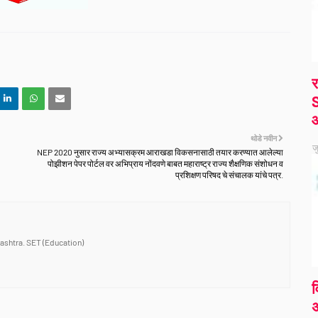
र
S
थोडे नवीन
ज
NEP 2020 नुसार राज्य अभ्यासक्रम आराखडा विकसनासाठी तयार करण्यात आलेल्या
पोझीशन पेपर पोर्टल वर अभिप्राय नोंदवणे बाबत महाराष्ट्र राज्य शैक्षणिक संशोधन व
प्रशिक्षण परिषद चे संचालक यांचे पत्र.
ashtra. SET (Education)
व
अ