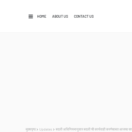
HOME
ABOUT US
CONTACT US
मुख्यपृष्ठ
Updates
बदली अधिनियमानुसार बदली ची कार्यवाही करणेबाबत आजचा सा