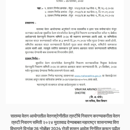
सातव्या वेतन आयोगातील वेतनश्रेणीतील त्रुटींचे निवारण करण्याकरीता वेतन
त्रुटी निवारण समिती २०२४ मुदतवाढ देण्याबाबत महाराष्ट्र शासनाच्या वित्त
विभागाने दिनांक 26 नोव्हेंबर 2024 रोजी शासन आदेश निर्गमित करून पुढील