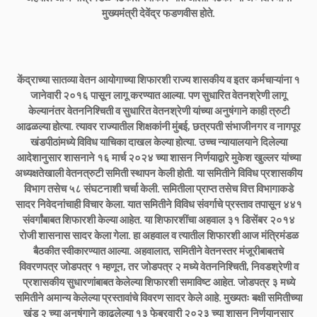
मुख्यमंत्री देवेंद्र फडणवीस होते.
केंद्राच्या सातव्या वेतन आयोगाच्या शिफारशी राज्य शासकीय व इतर कर्मचाऱ्यांना १
जानेवारी २०१६ पासून लागू करण्यात आल्या. पण सुधारित वेतनश्रेणी लागू
केल्यानंतर वेतननिश्चिती व सुधारित वेतनश्रेणी यांच्या अनुषंगाने काही त्रुटी
आढळल्या होत्या. त्यावर राज्यातील शिक्षकांनी मुंबई, छत्रपती संभाजीनगर व नागपूर
खंडपीठांमध्ये विविध याचिका दाखल केल्या होत्या. उच्च न्यायालयाने दिलेल्या
आदेशानुसार शासनाने १६ मार्च २०२४ च्या शासन निर्णयाद्वारे मुकेश खुल्लर यांच्या
अध्यक्षतेखाली वेतनत्रुटी समिती स्थापन केली होती. या समितीने विविध प्रशासकीय
विभाग तसेच ५८ संघटनाशी चर्चा केली. समितीला प्राप्त तसेच वित्त विभागाकडे
सादर निवेदनांचाही विचार केला. यात समितीने विविध संवर्गाचे प्रस्ताव तपासून ४४१
संवर्गांबाबत शिफारशी केल्या आहेत. या शिफारशींचा अहवाल ३१ डिसेंबर २०१४
रोजी शासनास सादर केला गेला. हा अहवाल व त्यातील शिफारशी आज मंत्रिमंडळ
बैठकीत स्वीकारण्यात आल्या. अहवालात, समितीने वेतनस्तर मंजूरीबाबतचे
विवरणपत्र जोडपत्र १ म्हणून, तर जोडपत्र २ मध्ये वेतननिश्चिती, निवडश्रेणी व
प्रशासकीय सुधारणांबाबत केलेल्या शिफारशी समाविष्ट आहेत. जोडपत्र ३ मध्ये
समितीने अमान्य केलेल्या प्रस्तावांचे विवरण सादर केले आहे. मुख्यतः बक्षी समितीच्या
खंड २ च्या अनुषंगाने काढलेल्या १३ फेब्रवारी २०२३ च्या शासन निर्णयानुसार