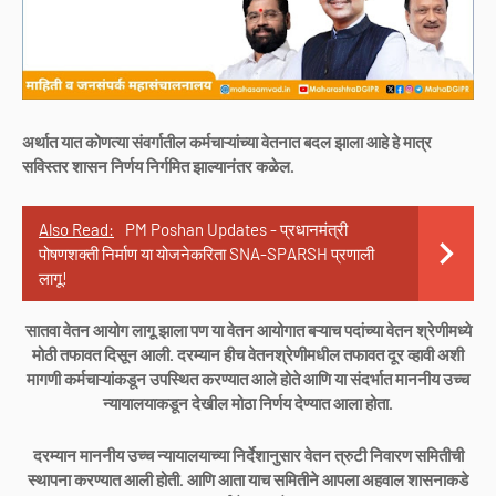
अर्थात यात कोणत्या संवर्गातील कर्मचाऱ्यांच्या वेतनात बदल झाला आहे हे मात्र
सविस्तर शासन निर्णय निर्गमित झाल्यानंतर कळेल.
Also Read:
PM Poshan Updates - प्रधानमंत्री
पोषणशक्ती निर्माण या योजनेकरिता SNA-SPARSH प्रणाली
लागू!
सातवा वेतन आयोग लागू झाला पण या वेतन आयोगात बऱ्याच पदांच्या वेतन श्रेणीमध्ये
मोठी तफावत दिसून आली. दरम्यान हीच वेतनश्रेणीमधील तफावत दूर व्हावी अशी
मागणी कर्मचाऱ्यांकडून उपस्थित करण्यात आले होते आणि या संदर्भात माननीय उच्च
न्यायालयाकडून देखील मोठा निर्णय देण्यात आला होता.
दरम्यान माननीय उच्च न्यायालयाच्या निर्देशानुसार वेतन त्रुटी निवारण समितीची
स्थापना करण्यात आली होती. आणि आता याच समितीने आपला अहवाल शासनाकडे