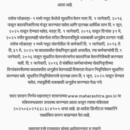
आला आहे.
तसेच जोडपत्र- १ मध्ये नमूद केलेले सुधारित वेतन स्तर दि. १ जानेवारी, २०१६
पासून काल्पनिकरित्या मंजूर करण्यात यावेत आणि प्रत्यक्ष आर्थिक लाभ दि.१ जून,
२०२५ पासून देण्यात यावेत, मात्र दि. १ जानेवारी, २०१६ पासून दिनांक ३१ मे,
२०२५ पर्यंत कुठल्याही संवर्गाला वरील शिफारशींमुळे थकबाकी अनुज्ञेय ठरणार नाही.
तसेच जोडपत्र १ मध्ये नमूद संवर्गातील जे कर्मचारी दि. १ जानेवारी, २०१६ ते
दि.३१ मे, २०२५ या कालावधीत सेवानिवृत्त झाले असतील, त्या कर्मचाऱ्यांची दि.१
जानेवारी, २०१६ पासून सुधारित वेतनसंरचनेत काल्पनिक वेतननिश्चिती करण्यात
यावी. दि.१ जानेवारी, २०१६ ते संबंधित कर्मचाऱ्यांच्या सेवानिवृत्तीच्या
दिनांकापर्यंतच्या कालावधीत अनुज्ञेय वेतनवाढी विचारात घेऊन निवृत्तिवेतन सुधारित
करण्यात यावे. सुधारित निवृत्तिवेतनाचे प्रत्यक्ष लाभ दि.१ जून, २०२५ पासून देण्यात
यावेत, त्यापूर्वीची थकबाकी अनुज्ञेय करण्यात येऊ नये.
सदर शासन निर्णय महाराष्ट्र शासनाच्या www.maharashtra.gov.in या
संकेतस्थळावर उपलब्ध करण्यात आला असून त्याचा संकेताक
२०२५०६०२१६३८३८४१०५ असा आहे. हा आदेश डिजीटल स्वाक्षरीने
साक्षांकित करुन काढण्यात येत आहे.
महाराष्ट्राचे राज्यपाल यांच्या आदेशानुसार व नावाने.