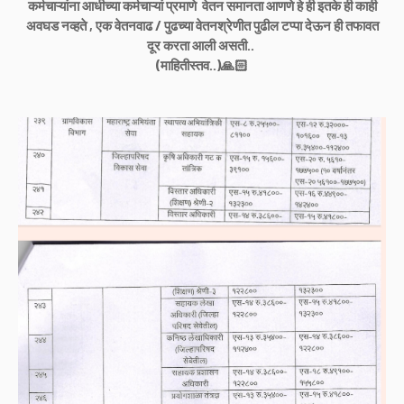
कर्मचाऱ्यांना आधीच्या कर्मचाऱ्यां प्रमाणे वेतन समानता आणणे हे ही इतके ही काही
अवघड नव्हते , एक वेतनवाढ / पुढच्या वेतनश्रेणीत पुढील टप्पा देऊन ही तफावत
दूर करता आली असती..
(माहितीस्तव..)🙏🏻