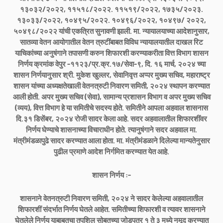
१३०३२/२०२२, ११५१८/२०२२. ११५१९/२०२२, १७३५/२०२३.
१३०३३/२०२२, १०४९५/२०२२. १०४९६/२०२२, १०४९७/ २०२२,
५०४९८/२०२२ यांची एकत्रित सुनावणी झाली. मा. न्यायालयाच्या आदेशानुसार,
सातव्या वेतन आयोगातील वेतन त्रुटींबाबत विविध न्यायालयातील दाखल रिट
याचिकांच्या अनुषंगाने तपासणी करुन शिफारशी करण्याकरीता वित्त विभाग शासन
निर्णय क्रमांक वेपुर -११२३/प्र.क्र.१७/सेवा-९, दि. १६ मार्च, २०२४ च्या
शासन निर्णयानुसार श्री. मुकेश खुल्लर, सेवानिवृत्त अप्पर मुख्य सचिव, महाराष्ट्र
शासन यांच्या अध्यक्षतेखाली वेतनत्रुटी निवारण समिती, २०२४ स्थापन करण्यात
आली होती. अपर मुख्य सचिव (सेवा), सामान्य प्रशासन विभाग व अपर मुख्य सचिव
(व्यय), वित्त विभाग हे या समितीचे सदस्य होते. समितीने आपला अहवाल शासनास
दि.३१ डिसेंबर, २०२४ रोजी सादर केला आहे. सदर अहवालातील शिफारशींवर
निर्णय घेण्याचे शासनाच्या विचाराधीन होते. त्यानुषंगाने सदर अहवाल मा.
मंत्रीमंडळापुढे सादर करण्यात आला होता. मा. मंत्रीमंडळाने दिलेल्या मान्यतेनुसार
पुढील प्रमाणे आदेश निर्गमित करण्यात येत आहे.
शासन निर्णय :-
शासनाने वेतनत्रुटी निवारण समिती, २०२४ ने सादर केलेल्या अहवालातील
शिफारशीं संदर्भात निर्णय घेतले आहेत. समितीच्या शिफारशी व त्यावर शासनाने
घेतलेले निर्णय याबाबतचा तपशिल सोबतच्या जोडपत्र १ ते ३ मध्ये नमूद करण्यात