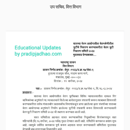
उप सचिव, वित्त विभाग
Home
About Us
Contact Us
Privacy Policy
Terms And Conditions
Disclaimer
Copyright ©
2026
Pradip Jadhao