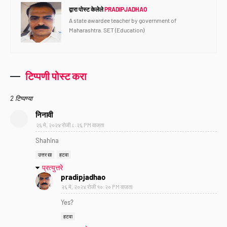
द्वारा पोस्ट केलेले
PRADIPJADHAO
A state awardee teacher by government of
Maharashtra. SET (Education)
टिप्पणी पोस्ट करा
2 टिप्पण्या
निनावी
२६ मे, २०२४ रोजी ८:२६ PM वाजता
Shahina
उत्तर द्या
हटवा
प्रत्युत्तरे
pradipjadhao
२६ मे, २०२४ रोजी १०:२० PM वाजता
Yes?
हटवा