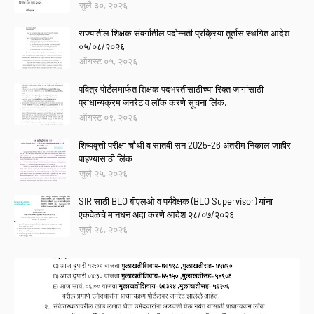
जुलै ३०, २०२६
राज्यातील शिक्षक संवर्गातील पदोन्नती प्रक्रिया तूर्तास स्थगित आदेश
०५/०८/२०२६
ऑगस्ट ०५, २०२६
पवित्र पोर्टलमार्फत शिक्षक पदभरतीसाठीच्या रिक्त जागांसाठी
प्राधान्यक्रम जनरेट व लॉक करणे सूचना लिंक.
ऑगस्ट ०९, २०२६
शिष्यवृत्ती परीक्षा चौथी व सातवी सन 2025-26 अंतरीम निकाल जाहीर
पाहण्यासाठी लिंक
जुलै २५, २०२६
SIR साठी BLO बीएलओ व पर्यवेक्षक (BLO Supervisor) यांना
एकवेळचे मानधन अदा करणे आदेश २८/०७/२०२६
जुलै २८, २०२६