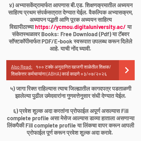
४) अभ्यासकेंद्रामार्फत आपणास बी.एड. शिक्षणक्रमातील अध्ययन
साहित्य प्रथम संपर्कसत्रात देण्यात येईल. वैकल्पिक अभ्यासक्रम,
अध्यापन पद्धती आणि पूरक अध्ययन साहित्य
विद्यापीठाच्या
https://ycmou.digitaluniversity.ac/
या
संकेतस्थळावर Books: Free Download (Pdf) या टॅबवर
सॉफ्टकॉपीमार्फत PDF/E-book स्वरूपात उपलब्ध करून दिलेले
आहे. याची नोंद घ्यावी.
Also Read:
१०० टक्के अनुदानित खाजगी शाळेतील शिक्षक/
शिक्षकेत्तर कर्मचाऱ्यांना (ABHA) कार्ड काढणे ०३/०७/२०२६
५) जागा रिक्त राहिल्यास त्याच जिल्ह्यातील कागदपत्र पडताळणी
झालेल्या पुढील उमेदवारांना गुणवत्तेनुसार संधी देण्यात येईल.
६) प्रवेश शुल्क अदा करतांना प्रोफाईल अपूर्ण असल्यास Fill
complete profile असा मेसेज आल्यास डाव्या हाताला असणाऱ्या
लिंकपैकी Fill complete profile या लिंकचा वापर करून आपली
प्रोफाईल पूर्ण करून प्रवेश शुल्क अदा करावे.