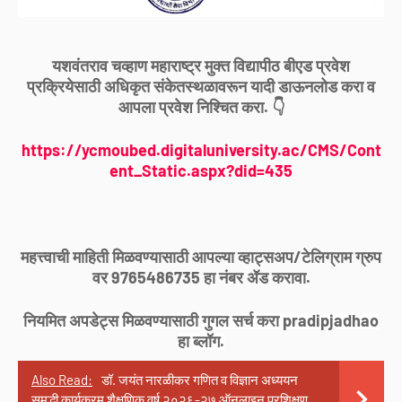
यशवंतराव चव्हाण महाराष्ट्र मुक्त विद्यापीठ बीएड प्रवेश
प्रक्रियेसाठी अधिकृत संकेतस्थळावरून यादी डाऊनलोड करा व
आपला प्रवेश निश्चित करा. 👇
https://ycmoubed.digitaluniversity.ac/CMS/Cont
ent_Static.aspx?did=435
महत्त्वाची माहिती मिळवण्यासाठी आपल्या व्हाट्सअप/टेलिग्राम ग्रुप
वर 9765486735 हा नंबर ॲड करावा.
नियमित अपडेट्स मिळवण्यासाठी गुगल सर्च करा pradipjadhao
हा ब्लॉग.
Also Read:
डॉ. जयंत नारळीकर गणित व विज्ञान अध्ययन
समृद्धी कार्यक्रम शैक्षणिक वर्ष २०२६-२७ ऑनलाइन प्रशिक्षण