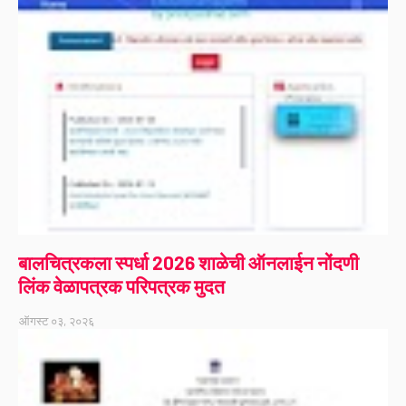
बालचित्रकला स्पर्धा 2026 शाळेची ऑनलाईन नोंदणी
लिंक वेळापत्रक परिपत्रक मुदत
ऑगस्ट ०३, २०२६