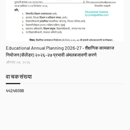
GR
Educational Annual Planning 2026-27 - शैक्षणिक कामकाज
नियोजन (कॅलेंडर) २०२६-२७ प्रभावी अंमलबजावणी करणे
ऑगस्ट ०७, २०२६
वाचकसंख्या
4
4
2
4
6
0
9
8