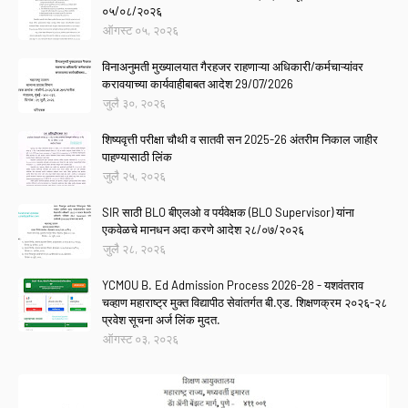
०५/०८/२०२६
ऑगस्ट ०५, २०२६
विनाअनुमती मुख्यालयात गैरहजर राहणाऱ्या अधिकारी/कर्मचाऱ्यांवर
करावयाच्या कार्यवाहीबाबत आदेश 29/07/2026
जुलै ३०, २०२६
शिष्यवृत्ती परीक्षा चौथी व सातवी सन 2025-26 अंतरीम निकाल जाहीर
पाहण्यासाठी लिंक
जुलै २५, २०२६
SIR साठी BLO बीएलओ व पर्यवेक्षक (BLO Supervisor) यांना
एकवेळचे मानधन अदा करणे आदेश २८/०७/२०२६
जुलै २८, २०२६
YCMOU B. Ed Admission Process 2026-28 - यशवंतराव
चव्हाण महाराष्ट्र मुक्त विद्यापीठ सेवांतर्गत बी.एड. शिक्षणक्रम २०२६-२८
प्रवेश सूचना अर्ज लिंक मुदत.
ऑगस्ट ०३, २०२६