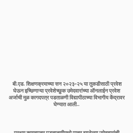
बी.एड. शिक्षणक्रमाच्या सन २०२३-२५ या तुकडीसाठी प्रवेश
घेऊन इच्छिणाऱ्या प्रवेशेच्छुक उमेदवारांच्या ऑनलाईन प्रवेश
अर्जाची मुळ कागदपत्र पडताळणी विद्यापीठाच्या विभागीय केंद्रावर
घेण्यात आली..
प्रथम कागदपत्र पडताळणीमध्ये पात्र झालेल्या उमेदवारांची