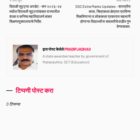
जरा जुने
थोडे नवीन
दिवाळी सुट्ट्या अपडेट - सन २०२३-२४
SSC Extra Marks Updates - शास्त्रीय
मधील दिपावली सुट्टयांबाबत राज्यातील
कला, चित्रकला क्षेत्रात प्राविण्य
शाळा व कनिष्ठ महाविद्यालये बाबत
मिळविणाऱ्या व लोककला प्रकारात सहभागी
शिक्षणायुक्तालयाचे निर्देश.
होणाऱ्या विद्यार्थ्यांना सवलतीचे वाढीव गुण
देण्याबाबत.
द्वारा पोस्ट केलेले
PRADIPJADHAO
A state awardee teacher by government of
Maharashtra. SET (Education)
टिप्पणी पोस्ट करा
0 टिप्पण्या