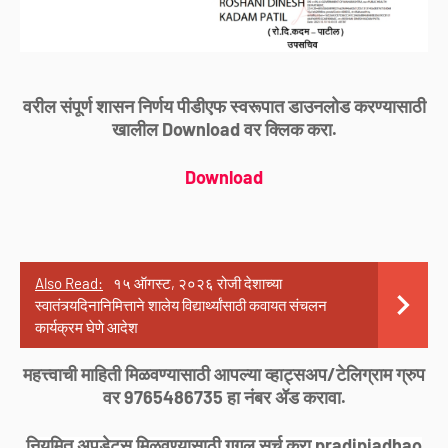
वरील संपूर्ण शासन निर्णय पीडीएफ स्वरूपात डाउनलोड करण्यासाठी
खालील Download वर क्लिक करा.
Download
Also Read:
१५ ऑगस्ट, २०२६ रोजी देशाच्या
स्वातंत्र्यदिनानिमित्ताने शालेय विद्यार्थ्यांसाठी कवायत संचलन
कार्यक्रम घेणे आदेश
महत्त्वाची माहिती मिळवण्यासाठी आपल्या व्हाट्सअप/टेलिग्राम ग्रुप
वर 9765486735 हा नंबर ॲड करावा.
नियमित अपडेट्स मिळवण्यासाठी गुगल सर्च करा pradipjadhao