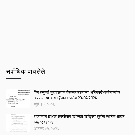
सर्वाधिक वाचलेले
विनाअनुमती मुख्यालयात गैरहजर राहणाऱ्या अधिकारी/कर्मचाऱ्यांवर
करावयाच्या कार्यवाहीबाबत आदेश 29/07/2026
जुलै ३०, २०२६
राज्यातील शिक्षक संवर्गातील पदोन्नती प्रक्रिया तूर्तास स्थगित आदेश
०५/०८/२०२६
ऑगस्ट ०५, २०२६