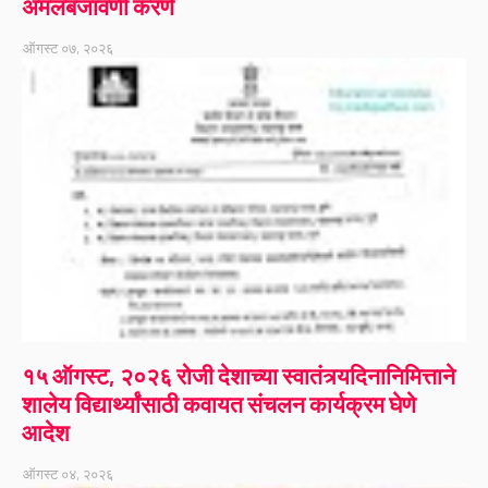
अंमलबजावणी करणे
ऑगस्ट ०७, २०२६
१५ ऑगस्ट, २०२६ रोजी देशाच्या स्वातंत्र्यदिनानिमित्ताने
शालेय विद्यार्थ्यांसाठी कवायत संचलन कार्यक्रम घेणे
आदेश
ऑगस्ट ०४, २०२६