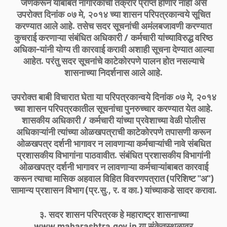
जेणेकरून याबाबत नागरिकांची तक्रार प्राप्त होणार नाही असे
उपरोक्त दिनांक ०७ मे, २०१४ च्या शासन परिपत्रकान्वये सूचित
करण्यात आले आहे. तसेच सदर सूचनांची अमंलबजावणी करण्यात
कुचराई करणाऱ्या संबंधित अधिकारी / कर्मचारी यांच्याविरुद्ध वरिष्ठ
अधिका-यांनी योग्य ती कारवाई करावी अशाही सूचना देण्यात आल्या
आहेत. परंतु सदर सूचनांचे काटेकोरपणे पालन होत नसल्याचे
शासनाच्या निदर्शनास आले आहे.
उपरोक्त बाबी विचारात घेता या परिपत्रकान्वये दिनांक ०७ मे, २०१४
च्या शासन परिपत्रकातील सूचनांचा पुनरुच्चार करण्यात येत आहे.
शासकीय अधिकारी / कर्मचारी यांच्या प्रवेशाच्या वेळी पोलीस
अधिकाऱ्यांनी त्यांच्या ओळखपत्राची काटेकोरपणे तपासणी करून
ओळखपत्र दर्शनी भागावर न लावणाऱ्या कर्मचाऱ्यांची नावे संबधित
प्रशासकीय विभागांना पाठवावीत. संबंधित प्रशासकीय विभागांनी
ओळखपत्र दर्शनी भागावर न लावणाऱ्या कर्मचाऱ्यांबाबत कारवाई
करून त्याचा मासिक अहवाल विहित विवरणपत्रात (परिशिष्ट "अ")
सामान्य प्रशासन विभाग (प्र.सु., र. व का.) यांच्याकडे सादर करावा.
३. सदर शासन परिपत्रक हे महाराष्ट्र शासनाच्या
www.maharashtra.gov.in या संकेतस्थळावर