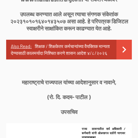
उपलब्ध करण्यात आले असून त्याचा संगणक संकेतांक
२०२३१०१०१६४०१४३५०७ असा आहे. हे परिपत्रक डिजिटल
स्वाक्षरीने साक्षांकित करून काढण्यात येत आहे.
Also Read:
शिक्षक / शिक्षकेतर कर्मचाऱ्यांच्या वैयक्तिक मान्यता
देण्यासाठी कालमर्यादा निश्चित करणे शासन आदेश ४/८/२०२६
महाराष्ट्राचे राज्यपाल यांच्या आदेशानुसार व नावाने,
(रो. दि. कदम- पाटील )
उपसचिव