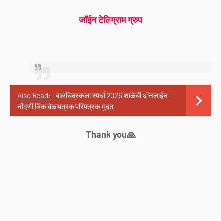
जॉईन टेलिग्राम ग्रुप
Also Read:
बालचित्रकला स्पर्धा 2026 शाळेची ऑनलाईन
नोंदणी लिंक वेळापत्रक परिपत्रक मुदत
Thank you🙏