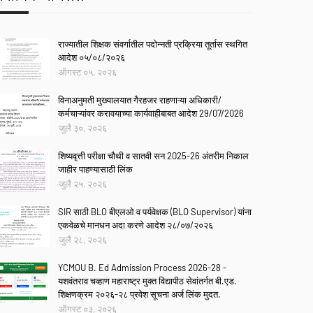
राज्यातील शिक्षक संवर्गातील पदोन्नती प्रक्रिया तूर्तास स्थगित
आदेश ०५/०८/२०२६
ऑगस्ट ०५, २०२६
विनाअनुमती मुख्यालयात गैरहजर राहणाऱ्या अधिकारी/
कर्मचाऱ्यांवर करावयाच्या कार्यवाहीबाबत आदेश 29/07/2026
जुलै ३०, २०२६
शिष्यवृत्ती परीक्षा चौथी व सातवी सन 2025-26 अंतरीम निकाल
जाहीर पाहण्यासाठी लिंक
जुलै २५, २०२६
SIR साठी BLO बीएलओ व पर्यवेक्षक (BLO Supervisor) यांना
एकवेळचे मानधन अदा करणे आदेश २८/०७/२०२६
जुलै २८, २०२६
YCMOU B. Ed Admission Process 2026-28 -
यशवंतराव चव्हाण महाराष्ट्र मुक्त विद्यापीठ सेवांतर्गत बी.एड.
शिक्षणक्रम २०२६-२८ प्रवेश सूचना अर्ज लिंक मुदत.
ऑगस्ट ०३, २०२६