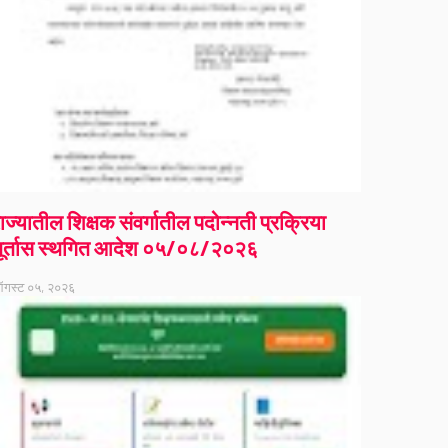
ाज्यातील शिक्षक संवर्गातील पदोन्नती प्रक्रिया
ूर्तास स्थगित आदेश ०५/०८/२०२६
गस्ट ०५, २०२६