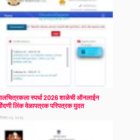
ालचित्रकला स्पर्धा 2026 शाळेची ऑनलाईन
ोंदणी लिंक वेळापत्रक परिपत्रक मुदत
गस्ट ०३, २०२६