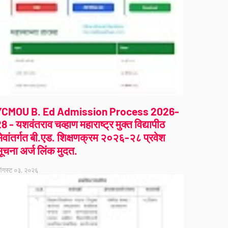
YCMOU B. Ed Admission Process 2026-
8 - यशवंतराव चव्हाण महाराष्ट्र मुक्त विद्यापीठ
ेवांतर्गत बी.एड. शिक्षणक्रम २०२६-२८ प्रवेश
ूचना अर्ज लिंक मुदत.
गस्ट ०३, २०२६