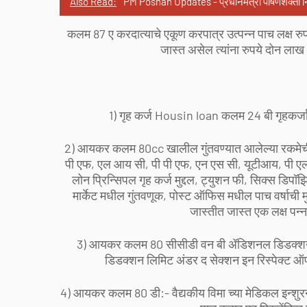
Also Read:
PM Poshan Updates - प्रधानमंत्री पोषणशक्ती न
कलम 87 ए करदात्याचे एकूण करपात्र उत्पन्न पाच लक्ष रुपये प
जास्त असेल त्यांना रुपये दोन ल
1) गृह कर्ज Housin loan कलम 24 बी गृहकर्जाव
2) आयकर कलम 80cc खालील गुंतवण्यात आलेल्या रकमेची जा
पी एफ, एल आय सी, पी पी एफ, एन एस सी, यूटीआय, पी एल 
लोन प्रिन्सिपल गृह कर्ज मुद्दल, ट्युशन फी, सिक्स डिपॉझि
मार्केट मधील गुंतवणूक, पोस्ट ऑफिस मधील पाच वर्षाची 
जास्तीत जास्त एक लक्ष पन्न
3) आयकर कलम 80 सीसीडी वन बी ॲडिशनल डिडक्शन
डिडक्शन लिमिट अंडर द सेक्शन इन रिस्पेक्ट ऑफ कॉ
4) आयकर कलम 80 डी:- वैद्यकीय विमा च्या मेडिकल इन्शुरन