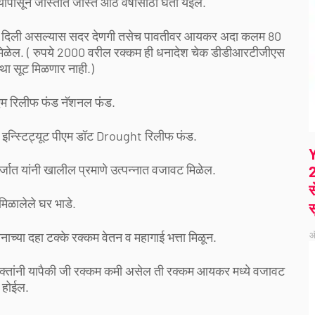
यापासून जास्तीत जास्त आठ वर्षासाठी घेता येईल.
 दिली असल्यास सदर देणगी तसेच पावतीवर आयकर अदा कलम 80
मिळेल. ( रुपये 2000 वरील रक्कम ही धनादेश चेक डीडीआरटीजीएस
ा सूट मिळणार नाही.)
म रिलीफ फंड नॅशनल फंड.
न्स्टिट्यूट पीएम डॉट Drought रिलीफ फंड.
्जात यांनी खालील प्रमाणे उत्पन्नात वजावट मिळेल.
2
स
त मिळालेले घर भाडे.
स
ेतनाच्या दहा टक्के रक्कम वेतन व महागाई भत्ता मिळून.
ऑ
भक्तांनी यापैकी जी रक्कम कमी असेल ती रक्कम आयकर मध्ये वजावट
होईल.