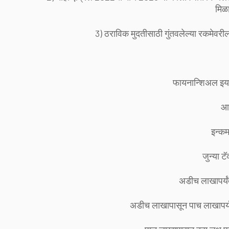
मिळा
3) ठराविक मुदतीसाठी गुंतवलेल्या रकमेवरील म
फायनान्शिअल इयर
आ
इन्कम
जुन्या ट
अडीच लाखापर्य
अडीच लाखापासून पाच लाखापर्यं