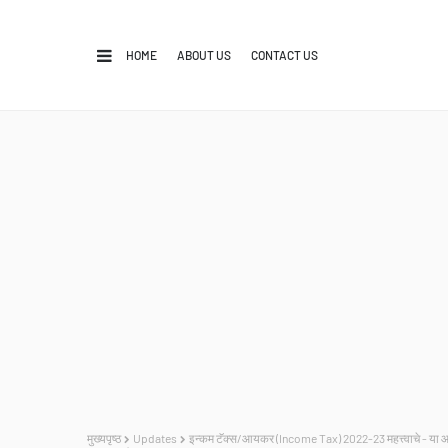
HOME
ABOUT US
CONTACT US
मुख्यपृष्ठ
Updates
इन्कम टॅक्स/आयकर (Income Tax) 2022-23 महत्त्वाचे - या आर्