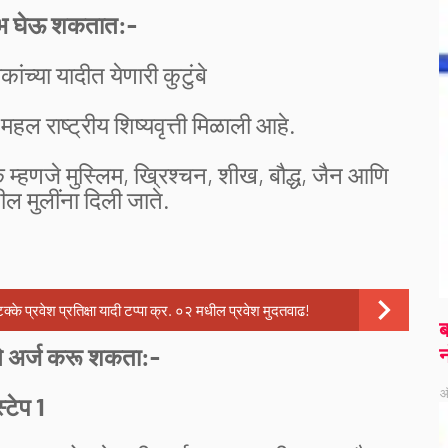
ाभ घेऊ शकतात:-
ांच्या यादीत येणारी कुटुंबे
महल राष्ट्रीय शिष्यवृत्ती मिळाली आहे.
ाक म्हणजे मुस्लिम, ख्रिश्चन, शीख, बौद्ध, जैन आणि
ल मुलींना दिली जाते.
रवेश प्रतिक्षा यादी टप्पा क्र. ०२ मधील प्रवेश मुदतवाढ!
ब
न
ाणे अर्ज करू शकता:-
ऑ
स्टेप 1