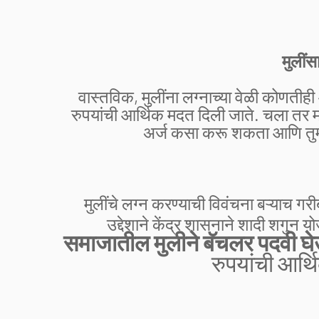
मुलीं
वास्तविक, मुलींना लग्नाच्या वेळी कोणतीह
रुपयांची आर्थिक मदत दिली जाते. चला तर मग आ
अर्ज कसा करू शकता आणि तुम्
मुलींचे लग्न करण्याची विवंचना बऱ्याच गरीब
उद्देशाने केंद्र शासनाने शादी शगुन य
समाजातील मुलीने बॅचलर पदवी घे
रुपयांची आर्