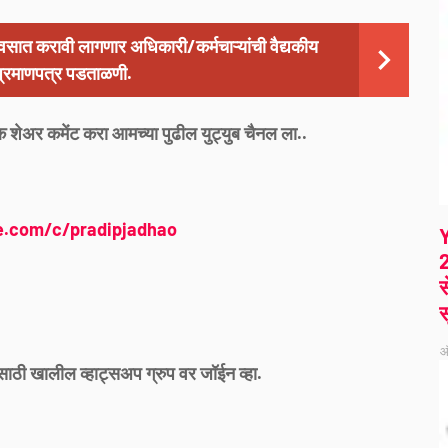
वसात करावी लागणार अधिकारी/कर्मचाऱ्यांची वैद्यकीय
 प्रमाणपत्र पडताळणी.
क शेअर कमेंट करा आमच्या पुढील युट्युब चैनल ला..
e.com/c/pradipjadhao
2
स
स
ऑ
साठी खालील व्हाट्सअप ग्रुप वर जॉईन व्हा.