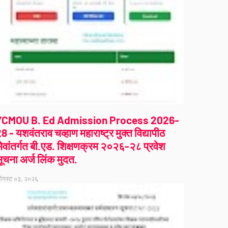
YCMOU B. Ed Admission Process 2026-
8 - यशवंतराव चव्हाण महाराष्ट्र मुक्त विद्यापीठ
ेवांतर्गत बी.एड. शिक्षणक्रम २०२६-२८ प्रवेश
ूचना अर्ज लिंक मुदत.
गस्ट ०३, २०२६