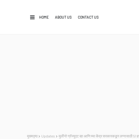
HOME
ABOUT US
CONTACT US
मुख्यपृष्ठ
Updates
मुलींनो ग्रॅज्युएट व्हा आणि घ्या केंद्र सरकारकडून लग्नासाठी