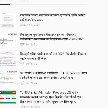
राज्यातील शिक्षक संवर्गातील पदोन्नती प्रक्रिया तूर्तास स्थगित
आदेश ०५/०८/२०२६
ऑगस्ट ०५, २०२६
विनाअनुमती मुख्यालयात गैरहजर राहणाऱ्या अधिकारी/
कर्मचाऱ्यांवर करावयाच्या कार्यवाहीबाबत आदेश 29/07/2026
जुलै ३०, २०२६
शिष्यवृत्ती परीक्षा चौथी व सातवी सन 2025-26 अंतरीम निकाल
जाहीर पाहण्यासाठी लिंक
जुलै २५, २०२६
SIR साठी BLO बीएलओ व पर्यवेक्षक (BLO Supervisor) यांना
एकवेळचे मानधन अदा करणे आदेश २८/०७/२०२६
जुलै २८, २०२६
YCMOU B. Ed Admission Process 2026-28 -
यशवंतराव चव्हाण महाराष्ट्र मुक्त विद्यापीठ सेवांतर्गत बी.एड.
शिक्षणक्रम २०२६-२८ प्रवेश सूचना अर्ज लिंक मुदत.
ऑगस्ट ०३, २०२६