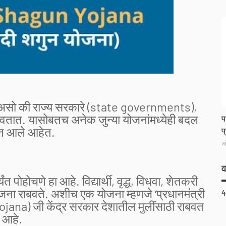
असो की राज्य सरकारे (state governments),
L
बवतात. यासोबतच अनेक जुन्या योजनांमध्येही बदल
प
त आले आहेत.
प
ऑ
त पोहोचणे हा आहे. विद्यार्थी, वृद्ध, विधवा, शेतकरी
जना राबवते. अशीच एक योजना म्हणजे ‘प्रधानमंत्री
4
ana) जी केंद्र सरकार देशातील मुलींसाठी राबवत
आहे.