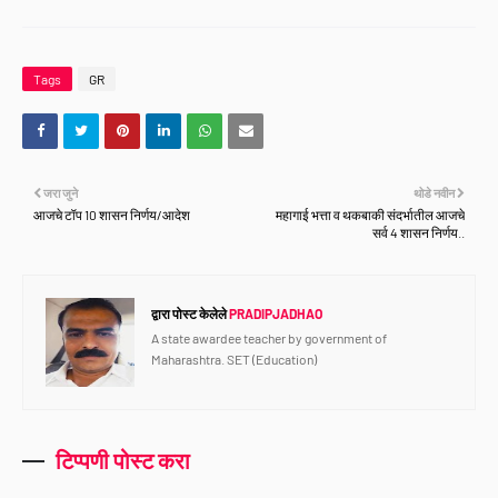
Tags
GR
जरा जुने
थोडे नवीन
आजचे टॉप 10 शासन निर्णय/आदेश
महागाई भत्ता व थकबाकी संदर्भातील आजचे
सर्व 4 शासन निर्णय..
द्वारा पोस्ट केलेले
PRADIPJADHAO
A state awardee teacher by government of
Maharashtra. SET (Education)
टिप्पणी पोस्ट करा