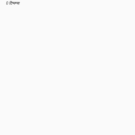
0 टिप्पण्या
Home
About Us
Contact Us
Privacy Policy
Terms And Conditions
Disclaimer
Copyright ©
2026
Pradip Jadhao