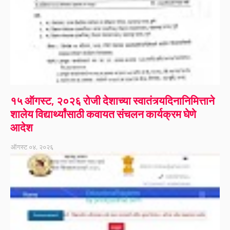
१५ ऑगस्ट, २०२६ रोजी देशाच्या स्वातंत्र्यदिनानिमित्ताने
शालेय विद्यार्थ्यांसाठी कवायत संचलन कार्यक्रम घेणे
आदेश
ऑगस्ट ०४, २०२६