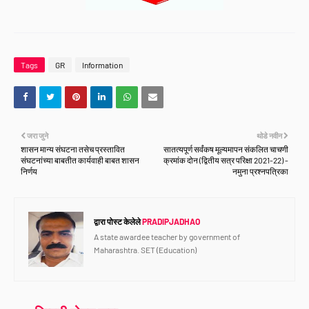
Tags
GR
Information
जरा जुने
थोडे नवीन
शासन मान्य संघटना तसेच प्रस्तावित
सातत्यपूर्ण सर्वंकष मूल्यमापन संकलित चाचणी
संघटनांच्या बाबतीत कार्यवाही बाबत शासन
क्रमांक दोन (द्वितीय सत्र परिक्षा 2021-22) -
निर्णय
नमुना प्रश्नपत्रिका
द्वारा पोस्ट केलेले
PRADIPJADHAO
A state awardee teacher by government of
Maharashtra. SET (Education)