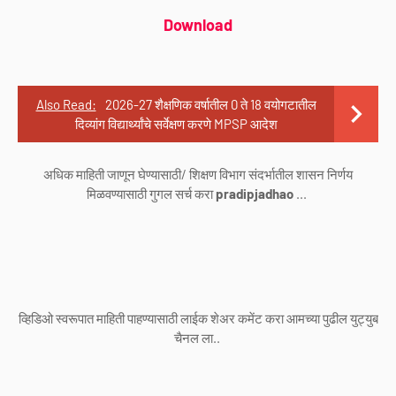
Download
Also Read:
2026-27 शैक्षणिक वर्षातील 0 ते 18 वयोगटातील
दिव्यांग वि‌द्यार्थ्यांचे सर्वेक्षण करणे MPSP आदेश
अधिक माहिती जाणून घेण्यासाठी/ शिक्षण विभाग संदर्भातील शासन निर्णय
मिळवण्यासाठी गुगल सर्च करा
pradipjadhao
...
व्हिडिओ स्वरूपात माहिती पाहण्यासाठी लाईक शेअर कमेंट करा आमच्या पुढील युट्युब
चैनल ला..