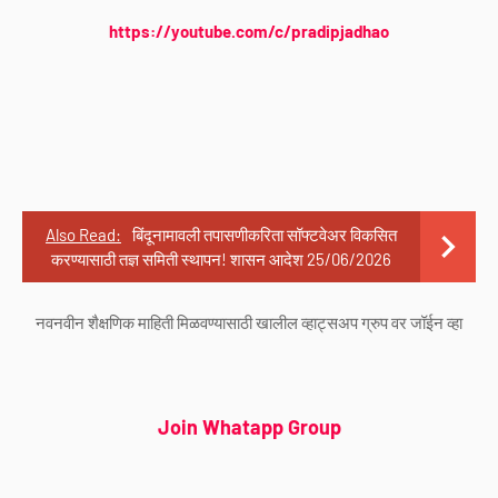
https://youtube.com/c/pradipjadhao
Also Read:
बिंदूनामावली तपासणीकरिता सॉफ्टवेअर विकसित
करण्यासाठी तज्ञ समिती स्थापन! शासन आदेश 25/06/2026
नवनवीन शैक्षणिक माहिती मिळवण्यासाठी खालील व्हाट्सअप ग्रुप वर जॉईन व्हा
Join Whatapp Group