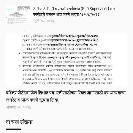
SIR साठी BLO बीएलओ व पर्यवेक्षक (BLO Supervisor) यांना
एकवेळचे मानधन अदा करणे आदेश २८/०७/२०२६
जुलै २८, २०२६
Link
पवित्र पोर्टलमार्फत शिक्षक पदभरतीसाठीच्या रिक्त जागांसाठी प्राधान्यक्रम
जनरेट व लॉक करणे सूचना लिंक.
ऑगस्ट ०९, २०२६
वाचकसंख्या