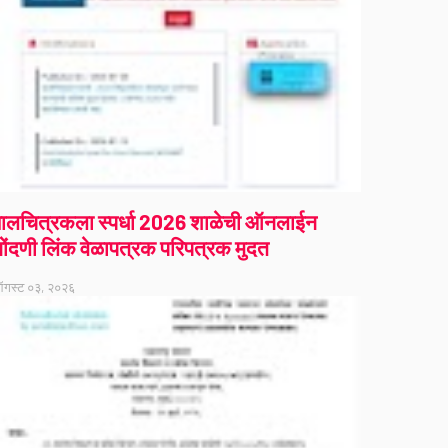
ालचित्रकला स्पर्धा 2026 शाळेची ऑनलाईन
ोंदणी लिंक वेळापत्रक परिपत्रक मुदत
गस्ट ०३, २०२६