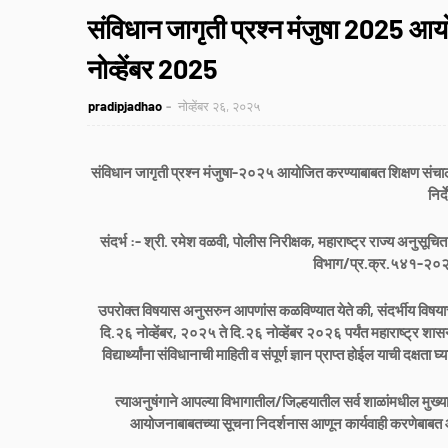
संविधान जागृती प्रश्न मंजुषा 2025 
नोव्हेंबर 2025
pradipjadhao
नोव्हेंबर २६, २०२५
संविधान जागृती प्रश्न मंजुषा-२०२५ आयोजित करण्याबाबत शिक्षण संचालक
निर्
संदर्भ :- श्री. रमेश वळवी, पोलीस निरीक्षक, महाराष्ट्र राज्य अनुसू
विभाग/प्र.क्र.५४१-२
उपरोक्त विषयास अनुसरुन आपणांस कळविण्यात येते की, संदर्भीय विषयाच्
दि.२६ नोव्हेंबर, २०२५ ते दि.२६ नोव्हेंबर २०२६ पर्यंत महाराष्ट्र शासना
विद्यार्थ्यांना संविधानाची माहिती व संपूर्ण ज्ञान प्राप्त होईल याची दक्
त्याअनुषंगाने आपल्या विभागातील/जिल्हयातील सर्व शाळांमधील मुख्या
आयोजनाबाबतच्या सूचना निदर्शनास आणून कार्यवाही करणेबाबत आ