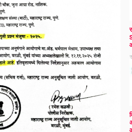
र
S
ज
व
अ