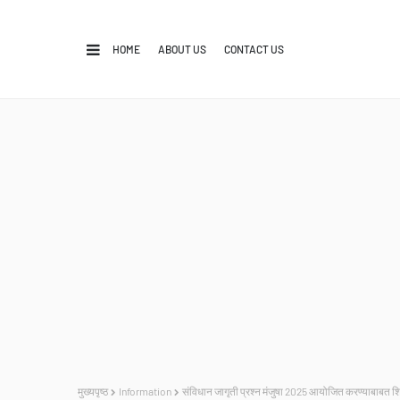
HOME
ABOUT US
CONTACT US
मुख्यपृष्ठ
Information
संविधान जागृती प्रश्न मंजुषा 2025 आयोजित करण्याबाबत शि