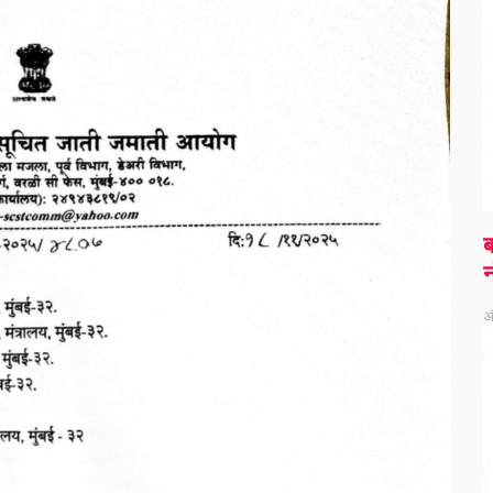
ब
न
ऑ