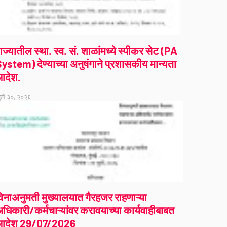
ाज्यातील स्था. स्व. सं. शाळांमध्ये स्पीकर सेट (PA
ystem) देण्याच्या अनुषंगाने प्रशासकीय मान्यता
आदेश.
ुलै ३०, २०२६
िनाअनुमती मुख्यालयात गैरहजर राहणाऱ्या
धिकारी/कर्मचाऱ्यांवर करावयाच्या कार्यवाहीबाबत
आदेश 29/07/2026