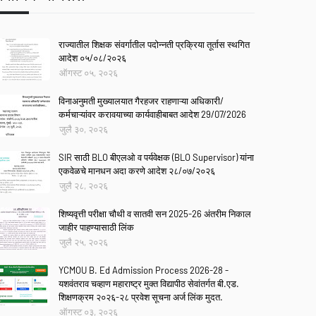
राज्यातील शिक्षक संवर्गातील पदोन्नती प्रक्रिया तूर्तास स्थगित
आदेश ०५/०८/२०२६
ऑगस्ट ०५, २०२६
विनाअनुमती मुख्यालयात गैरहजर राहणाऱ्या अधिकारी/
कर्मचाऱ्यांवर करावयाच्या कार्यवाहीबाबत आदेश 29/07/2026
जुलै ३०, २०२६
SIR साठी BLO बीएलओ व पर्यवेक्षक (BLO Supervisor) यांना
एकवेळचे मानधन अदा करणे आदेश २८/०७/२०२६
जुलै २८, २०२६
शिष्यवृत्ती परीक्षा चौथी व सातवी सन 2025-26 अंतरीम निकाल
जाहीर पाहण्यासाठी लिंक
जुलै २५, २०२६
YCMOU B. Ed Admission Process 2026-28 -
यशवंतराव चव्हाण महाराष्ट्र मुक्त विद्यापीठ सेवांतर्गत बी.एड.
शिक्षणक्रम २०२६-२८ प्रवेश सूचना अर्ज लिंक मुदत.
ऑगस्ट ०३, २०२६