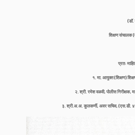
(डॉ.
शिक्षण संचालक (
प्रत: माह
१. मा. आयुक्त (शिक्षण) शिक्ष
२. श्री. रमेश वळवी, पोलीस निरीक्षक, म
३. श्री.अ.अ. कुलकर्णी, अवर सचिव, (एस.डी. ४)