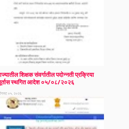
ाज्यातील शिक्षक संवर्गातील पदोन्नती प्रक्रिया
ूर्तास स्थगित आदेश ०५/०८/२०२६
गस्ट ०५, २०२६