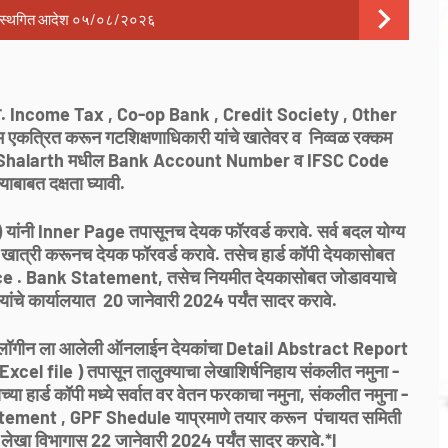
ूर्तास स्थगित आदेश ०५/०८/२०२६
ावे. Income Tax , Co-op Bank , Credit Society , Other
एकत्रित करून गटशिक्षणाधिकारी यांचे खातेवर व निव्वळ रक्कम
त येईल. Shalarth मधील Bank Account Number व IFSC Code
ाबाबत दक्षता घ्यावी.
यांनी Inner Page तपासूनच देयक फॉरवर्ड करावे. सर्व बदल योग्य
ात्री करूनच देयक फॉरवर्ड करावे. तसेच हार्ड कॉपी देयकासोबत
 . Bank Statement, तसेच नियमीत देयकासोबत जोडावयाचे
ांचे कार्यालयात 20 जानेवारी 2024 पर्यंत सादर करावे.
ंचे लॉगीन ला आलेली ऑनलाईन देयकांचा Detail Abstract Report
Excel file ) तपासून तालुक्याचा लेखाशिर्षनिहाय संकलीत नमुना -
ा हार्ड कॉपी मध्ये सर्वात वर वेतन फरकाचा नमुना, संकलीत नमुना -
atement , GPF Shedule याप्रमाणे तयार करून पंचायत समिती
ी लेखा विभागास 22 जानेवारी 2024 पर्यंत सादर करावे.*l