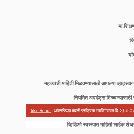
मा.शिक्ष
जि
यांच
महत्त्वाची माहिती मिळवण्यासाठी आपल्या व्हाट
नियमित अपडेट्स मिळवण्यासाठी 
Also Read:
आंतरजिल्हा बदली प्रक्रिया राबविणेबाबत दि.२९.
व्हिडिओ स्वरूपात माहिती लाईक शेअर