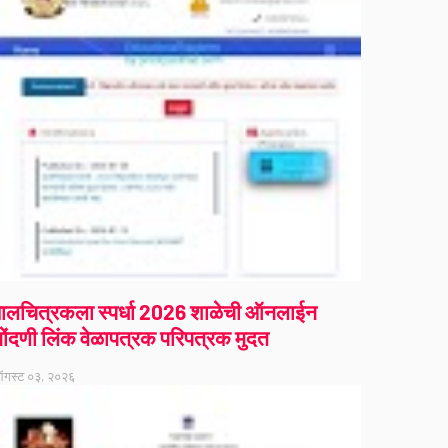
ालचित्रकला स्पर्धा 2026 शाळेची ऑनलाईन
ोंदणी लिंक वेळापत्रक परिपत्रक मुदत
गस्ट ०३, २०२६