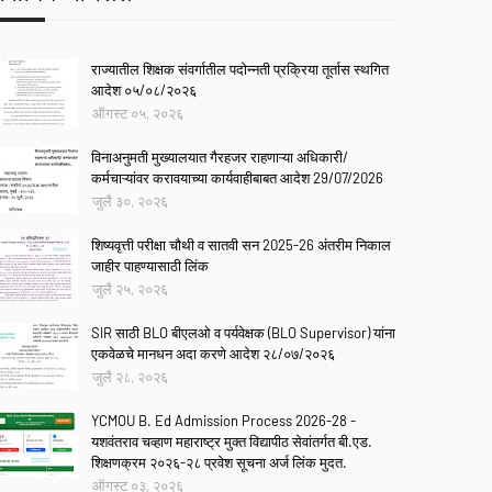
राज्यातील शिक्षक संवर्गातील पदोन्नती प्रक्रिया तूर्तास स्थगित
आदेश ०५/०८/२०२६
ऑगस्ट ०५, २०२६
विनाअनुमती मुख्यालयात गैरहजर राहणाऱ्या अधिकारी/
कर्मचाऱ्यांवर करावयाच्या कार्यवाहीबाबत आदेश 29/07/2026
जुलै ३०, २०२६
शिष्यवृत्ती परीक्षा चौथी व सातवी सन 2025-26 अंतरीम निकाल
जाहीर पाहण्यासाठी लिंक
जुलै २५, २०२६
SIR साठी BLO बीएलओ व पर्यवेक्षक (BLO Supervisor) यांना
एकवेळचे मानधन अदा करणे आदेश २८/०७/२०२६
जुलै २८, २०२६
YCMOU B. Ed Admission Process 2026-28 -
यशवंतराव चव्हाण महाराष्ट्र मुक्त विद्यापीठ सेवांतर्गत बी.एड.
शिक्षणक्रम २०२६-२८ प्रवेश सूचना अर्ज लिंक मुदत.
ऑगस्ट ०३, २०२६