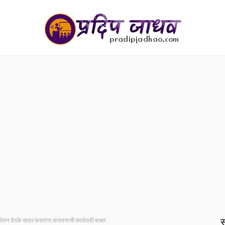
स
चे वेतन देयके सादर करतांना करावयाची कार्यवाही बाबत.