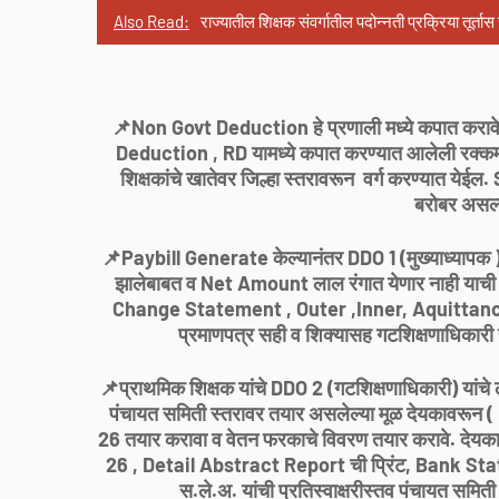
Also Read:
राज्यातील शिक्षक संवर्गातील पदोन्नती प्रक्रिया त
📌Non Govt Deduction हे प्रणाली मध्ये कपात कर
Deduction , RD यामध्ये कपात करण्यात आलेली रक्कम 
शिक्षकांचे खातेवर जिल्हा स्तरावरून वर्ग करण्या
बरोबर असल्य
📌Paybill Generate केल्यानंतर DDO 1 (मुख्याध्यापक ) 
झालेबाबत व Net Amount लाल रंगात येणार नाही याची ख
Change Statement , Outer ,Inner, Aquittance
प्रमाणपत्र सही व शिक्यासह गटशिक्षणाधिकारी य
📌प्राथमिक शिक्षक यांचे DDO 2 (गटशिक्षणाधिकारी) या
पंचायत समिती स्तरावर तयार असलेल्या मूळ देयकावरून ( 
26 तयार करावा व वेतन फरकाचे विवरण तयार करावे. देयकाच्य
26 , Detail Abstract Report ची प्रिंट, Bank St
स.ले.अ. यांची प्रतिस्वाक्षरीस्तव पंचायत समित