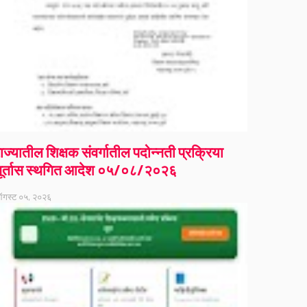
ाज्यातील शिक्षक संवर्गातील पदोन्नती प्रक्रिया
ूर्तास स्थगित आदेश ०५/०८/२०२६
गस्ट ०५, २०२६