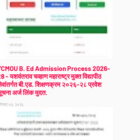
YCMOU B. Ed Admission Process 2026-
8 - यशवंतराव चव्हाण महाराष्ट्र मुक्त विद्यापीठ
ेवांतर्गत बी.एड. शिक्षणक्रम २०२६-२८ प्रवेश
ूचना अर्ज लिंक मुदत.
गस्ट ०३, २०२६