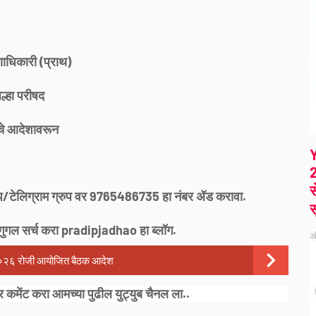
णाधिकारी (प्राथ)
ल्हा परीषद
े आदेशावरून
2
स
्सअप/टेलिग्राम ग्रुप वर 9765486735 हा नंबर ॲड करावा.
स
गुगल सर्च करा pradipjadhao हा ब्लॉग.
ऑ
७.२०२६ रोजी आयोजित बैठक आदेश
 कमेंट करा आमच्या पुढील युट्युब चैनल ला..