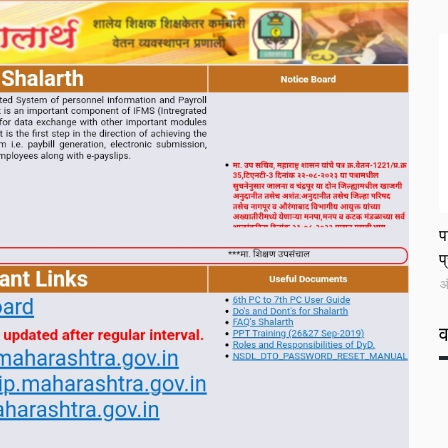
L
प
प
ऑ