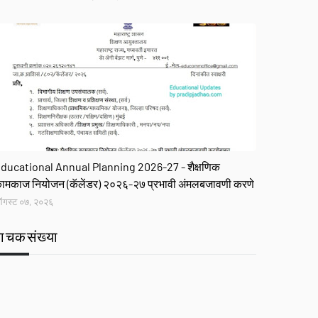
R
ducational Annual Planning 2026-27 - शैक्षणिक
ामकाज नियोजन (कॅलेंडर) २०२६-२७ प्रभावी अंमलबजावणी करणे
गस्ट ०७, २०२६
वाचकसंख्या