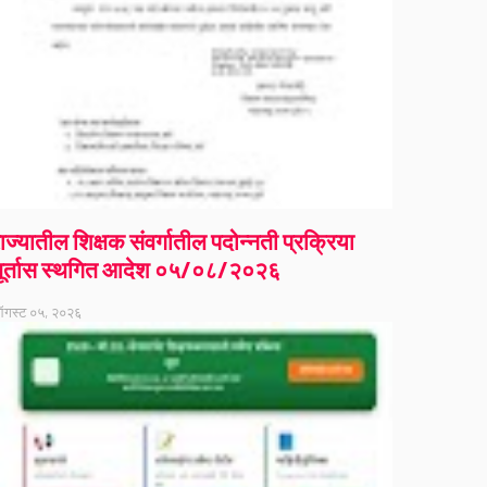
ाज्यातील शिक्षक संवर्गातील पदोन्नती प्रक्रिया
ूर्तास स्थगित आदेश ०५/०८/२०२६
गस्ट ०५, २०२६