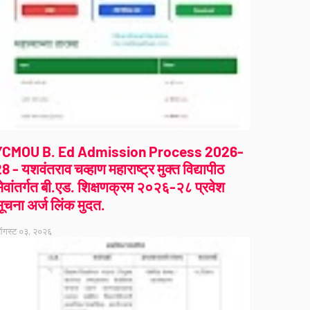
YCMOU B. Ed Admission Process 2026-
8 - यशवंतराव चव्हाण महाराष्ट्र मुक्त विद्यापीठ
ेवांतर्गत बी.एड. शिक्षणक्रम २०२६-२८ प्रवेश
ूचना अर्ज लिंक मुदत.
गस्ट ०३, २०२६