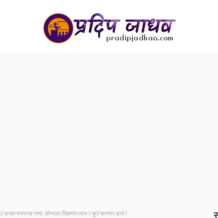
स
िळणार 51 हजार रुपयाचा भत्ता, कोणाला मिळणार लाभ ? कुठं करणार अर्ज ?