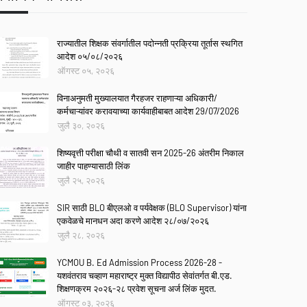
राज्यातील शिक्षक संवर्गातील पदोन्नती प्रक्रिया तूर्तास स्थगित
आदेश ०५/०८/२०२६
ऑगस्ट ०५, २०२६
विनाअनुमती मुख्यालयात गैरहजर राहणाऱ्या अधिकारी/
कर्मचाऱ्यांवर करावयाच्या कार्यवाहीबाबत आदेश 29/07/2026
जुलै ३०, २०२६
शिष्यवृत्ती परीक्षा चौथी व सातवी सन 2025-26 अंतरीम निकाल
जाहीर पाहण्यासाठी लिंक
जुलै २५, २०२६
SIR साठी BLO बीएलओ व पर्यवेक्षक (BLO Supervisor) यांना
एकवेळचे मानधन अदा करणे आदेश २८/०७/२०२६
जुलै २८, २०२६
YCMOU B. Ed Admission Process 2026-28 -
यशवंतराव चव्हाण महाराष्ट्र मुक्त विद्यापीठ सेवांतर्गत बी.एड.
शिक्षणक्रम २०२६-२८ प्रवेश सूचना अर्ज लिंक मुदत.
ऑगस्ट ०३, २०२६