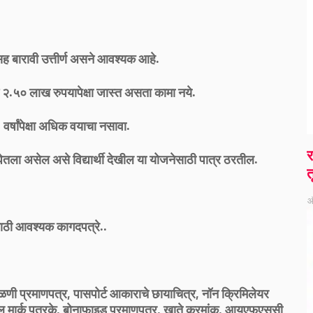
ांसह बारावी उत्तीर्ण असने आवश्यक आहे.
त्पन्न २.५० लाख रुपयापेक्षा जास्त असता कामा नये.
 28 वर्षांपेक्षा अधिक वयाचा नसावा.
र
ेतला असेल असे विद्यार्थी देखील या योजनेसाठी पात्र ठरतील.
त
ऑ
ाठी आवश्यक कागदपत्रे..
ताळणी प्रमाणपत्र, पासपोर्ट आकाराचे छायाचित्र, नॉन क्रिमिलेयर
्कूल मार्क पत्रके, बोनाफाइड प्रमाणपत्र, खाते क्रमांक, आयएफएससी