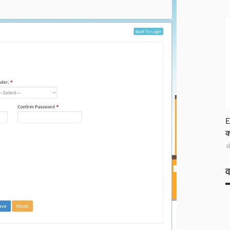
G
E
क
ऑ