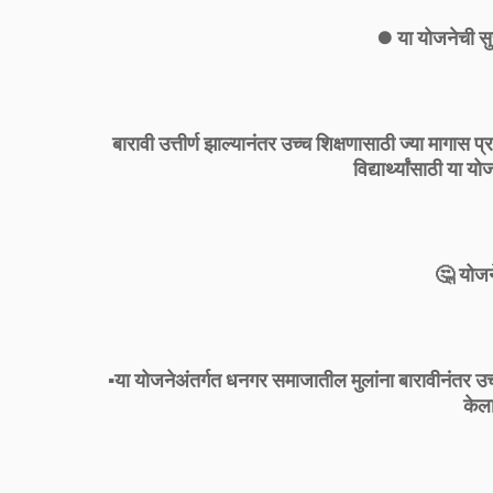
⏺️ या योजनेची स
बारावी उत्तीर्ण झाल्यानंतर उच्च शिक्षणासाठी ज्या मागास प
विद्यार्थ्यांसाठी या
🤔 योजने
▪️या योजनेअंतर्गत धनगर समाजातील मुलांना बारावीनंतर उच्
केल