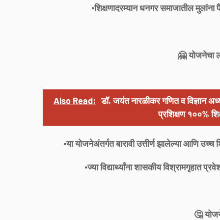
▪️शिक्षणादरम्यान धनगर समाजातील मुलांना पै
🤗 योजनेचा 
Also Read:
डॉ. जयंत नारळीकर गणित व विज्ञान अध्
प्रशिक्षण १००% शि
▪️या योजनेअंतर्गत बारावी उत्तीर्ण झालेल्या आणि उच्च
▪️ज्या विद्यार्थ्यांना शासकीय विश्रामगृहात प्र
🤔 योजन