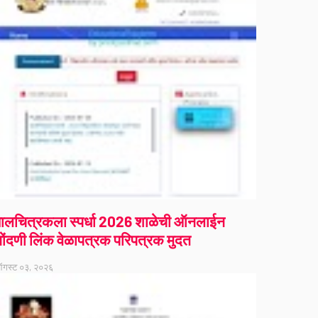
ालचित्रकला स्पर्धा 2026 शाळेची ऑनलाईन
ोंदणी लिंक वेळापत्रक परिपत्रक मुदत
गस्ट ०३, २०२६