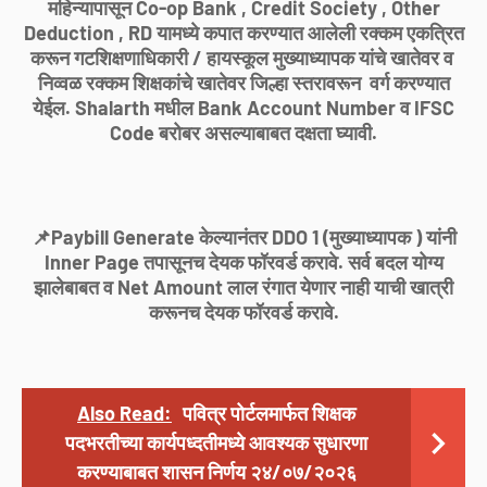
महिन्यापासून Co-op Bank , Credit Society , Other
Deduction , RD यामध्ये कपात करण्यात आलेली रक्कम एकत्रित
करून गटशिक्षणाधिकारी / हायस्कूल मुख्याध्यापक यांचे खातेवर व
निव्वळ रक्कम शिक्षकांचे खातेवर जिल्हा स्तरावरून वर्ग करण्यात
येईल. Shalarth मधील Bank Account Number व IFSC
Code बरोबर असल्याबाबत दक्षता घ्यावी.
📌Paybill Generate केल्यानंतर DDO 1 (मुख्याध्यापक ) यांनी
Inner Page तपासूनच देयक फॉरवर्ड करावे. सर्व बदल योग्य
झालेबाबत व Net Amount लाल रंगात येणार नाही याची खात्री
करूनच देयक फॉरवर्ड करावे.
Also Read:
पवित्र पोर्टलमार्फत शिक्षक
पदभरतीच्या कार्यपध्दतीमध्ये आवश्यक सुधारणा
करण्याबाबत शासन निर्णय २४/०७/२०२६