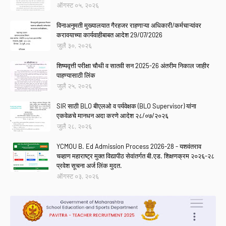
ऑगस्ट ०५, २०२६
विनाअनुमती मुख्यालयात गैरहजर राहणाऱ्या अधिकारी/कर्मचाऱ्यांवर
करावयाच्या कार्यवाहीबाबत आदेश 29/07/2026
जुलै ३०, २०२६
शिष्यवृत्ती परीक्षा चौथी व सातवी सन 2025-26 अंतरीम निकाल जाहीर
पाहण्यासाठी लिंक
जुलै २५, २०२६
SIR साठी BLO बीएलओ व पर्यवेक्षक (BLO Supervisor) यांना
एकवेळचे मानधन अदा करणे आदेश २८/०७/२०२६
जुलै २८, २०२६
YCMOU B. Ed Admission Process 2026-28 - यशवंतराव
चव्हाण महाराष्ट्र मुक्त विद्यापीठ सेवांतर्गत बी.एड. शिक्षणक्रम २०२६-२८
प्रवेश सूचना अर्ज लिंक मुदत.
ऑगस्ट ०३, २०२६