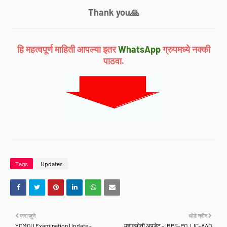
Thank you🙏
हि महत्वपूर्ण माहिती आपल्या इतर
WhatsApp
ग्रुपमध्ये नक्की
पाठवा.
Tags
Updates
जरा जुने
थोडे नवीन
YCMOU Examination Update -
महाज्योती अपडेट - IBPS-PO, LIC-AAO