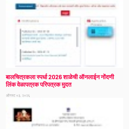
बालचित्रकला स्पर्धा 2026 शाळेची ऑनलाईन नोंदणी
लिंक वेळापत्रक परिपत्रक मुदत
ऑगस्ट ०३, २०२६