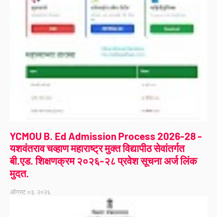
YCMOU B. Ed Admission Process 2026-28 -
यशवंतराव चव्हाण महाराष्ट्र मुक्त विद्यापीठ सेवांतर्गत
बी.एड. शिक्षणक्रम २०२६-२८ प्रवेश सूचना अर्ज लिंक
मुदत.
ऑगस्ट ०३, २०२६