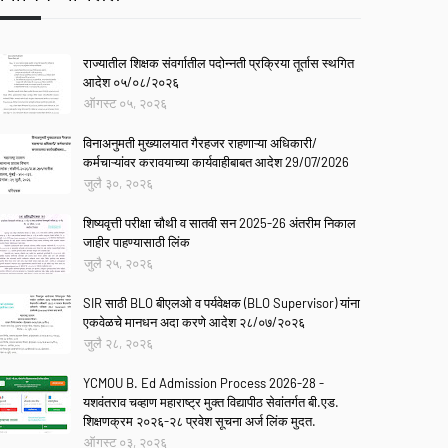
राज्यातील शिक्षक संवर्गातील पदोन्नती प्रक्रिया तूर्तास स्थगित
आदेश ०५/०८/२०२६
ऑगस्ट ०५, २०२६
विनाअनुमती मुख्यालयात गैरहजर राहणाऱ्या अधिकारी/
कर्मचाऱ्यांवर करावयाच्या कार्यवाहीबाबत आदेश 29/07/2026
जुलै ३०, २०२६
शिष्यवृत्ती परीक्षा चौथी व सातवी सन 2025-26 अंतरीम निकाल
जाहीर पाहण्यासाठी लिंक
जुलै २५, २०२६
SIR साठी BLO बीएलओ व पर्यवेक्षक (BLO Supervisor) यांना
एकवेळचे मानधन अदा करणे आदेश २८/०७/२०२६
जुलै २८, २०२६
YCMOU B. Ed Admission Process 2026-28 -
यशवंतराव चव्हाण महाराष्ट्र मुक्त विद्यापीठ सेवांतर्गत बी.एड.
शिक्षणक्रम २०२६-२८ प्रवेश सूचना अर्ज लिंक मुदत.
ऑगस्ट ०३, २०२६