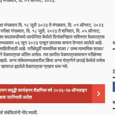
२३ मंगळवार, दि. ०१ ऑगस्ट, २०२३.
 परीक्षा मंगळवार दि. १८ जुलै २०२३ ते मंगळवार, दि. ०१ ऑगस्ट, २०२३
ापन परीक्षा गंगळवार, दि. १८ जुलै, २०२३ ते शनिवार, दि. ०५ ऑगस्ट,
 कालावधीमध्ये आयोजित केलेले दिनांकनिहाय सविस्तर वेळापत्रक
य
स्थळावर ०६ जून २०२३ पासून उपलब्ध करून देण्यात आलेले आहे.
ाहितीसाठी आहे. परीक्षेपूर्वी माध्यमिक शाळा / उच्च माध्यमिक शाळा/
ारे वेळापत्रक अंतिम असेल. त्या छापील वेळापत्रकावरून परीक्षेच्या
ष्ठ व्हावे. अन्य संकेतस्थळावरील किंवा अन्य यंत्रणेने छपाई केलेले तसेच
 व्हायरल झालेले वेळापत्रक ग्राहय धरू नये.
ययन समृद्धी कार्यक्रम शैक्षणिक वर्ष २०२६-२७ ऑनलाइन
क्षक उपस्थिती आदेश
म
व संबंधितांनी नोंद घ्यावी.