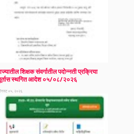
ाज्यातील शिक्षक संवर्गातील पदोन्नती प्रक्रिया
ूर्तास स्थगित आदेश ०५/०८/२०२६
गस्ट ०५, २०२६