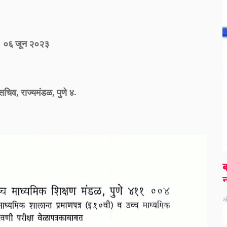
 : ०६ जून २०२३
िव, राज्यमंडळ, पुणे ४.
ब
न
ऑ