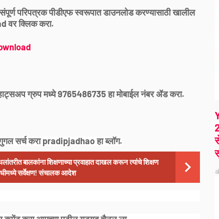
ाचे संपूर्ण परिपत्रक पीडीएफ स्वरूपात डाउनलोड करण्यासाठी खालील
 वर क्लिक करा.
ownload
 व्हाट्सअप ग्रुप मध्ये 9765486735 हा मोबाईल नंबर ॲड करा.
2
स
गुगल सर्च करा pradipjadhao हा ब्लॉग.
स
लांतरीत बालकांना शिक्षणाच्या प्रवाहात दाखल करून त्यांचे शिक्षण
ऑ
ीमध्ये सर्वेक्षण! संचालक आदेश
 कमेंट करा आमच्या पुढील युट्युब चैनल ला..