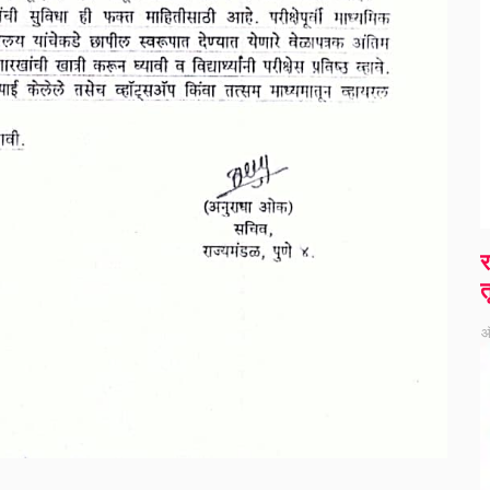
र
त
ऑ