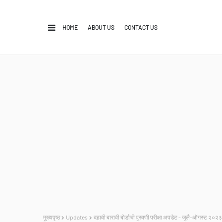
HOME
ABOUT US
CONTACT US
मुख्यपृष्ठ
Updates
दहावी बारावी बोर्डाची पुरवणी परीक्षा अपडेट - जुलै-ऑगस्ट २०२३ 