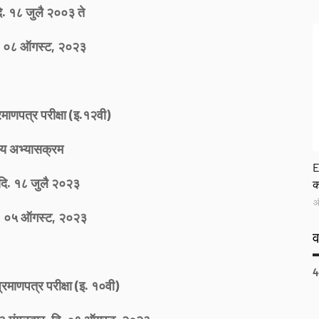
ि. १८ जुलै २००३ ते
ि. ०८ ऑगस्ट, २०२३
रमाणपत्र परीक्षा (इ.१२वी)
ाय अभ्यासक्रम
G
E
दि. १८ जुलै २०२३
क
ऑ
ि. ०५ ऑगस्ट, २०२३
4
्रमाणपत्र परीक्षा (इ. १०वी)