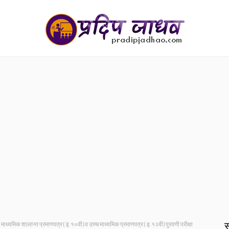
स
माध्यमिक शालान्त प्रमाणपत्र ( इ.१०वी) व उच्च माध्यमिक प्रमाणपत्र ( इ.१२वी) पुरवणी परीक्षा