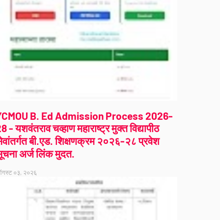
YCMOU B. Ed Admission Process 2026-
8 - यशवंतराव चव्हाण महाराष्ट्र मुक्त विद्यापीठ
ेवांतर्गत बी.एड. शिक्षणक्रम २०२६-२८ प्रवेश
ूचना अर्ज लिंक मुदत.
गस्ट ०३, २०२६