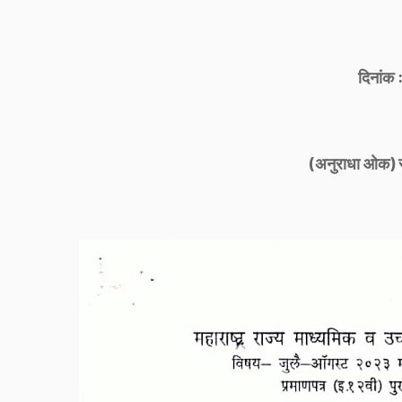
दिनांक
(अनुराधा ओक) सच