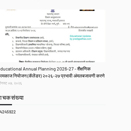
R
ducational Annual Planning 2026-27 - शैक्षणिक
ामकाज नियोजन (कॅलेंडर) २०२६-२७ प्रभावी अंमलबजावणी करणे
गस्ट ०७, २०२६
वाचकसंख्या
4
2
4
5
9
2
2