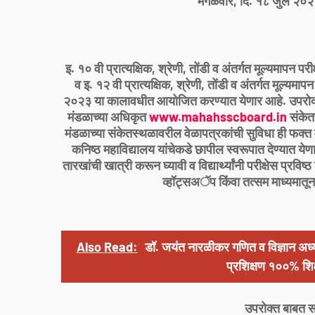
मंगळवार, दि. १८ जुलै २०
इ. १० वी प्रात्यक्षिक, श्रेणी, तोंडी व अंतर्गत मूल्यमापन
व इ. १२ वी प्रात्यक्षिक, श्रेणी, तोंडी व अंतर्गत मूल्यम
२०२३ या कालावधीत आयोजित करण्यात येणार आहे. उपरोक्त
मंडळाच्या अधिकृत
www.mahahsscboard.in
संकेत
मंडळाच्या संकेतस्थळावरील वेळापत्रकांची सुविधा ही फक्त म
कनिष्ठ महाविद्यालय यांचेकडे छापील स्वरूपात देण्यात येण
तारखांची खात्री करून घ्यावी व विद्यार्थ्यांनी परीक्षेस प्रवि
व्हॉट्सअॅप किंवा तत्सम माध्यमातून
Also Read:
डॉ. जयंत नारळीकर गणित व विज्ञान अध्
प्रशिक्षण १००% शि
उपरोक्त बाबत सर्