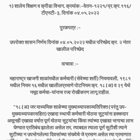
१) शालेय शिक्षण व क्रीडा विभाग, क्रमांक:-वेतन-१२२१/प्र.क्र.११६/
टीएनटी-३, दिनांक ०४.०५.२०२२
पुरकपत्र :-
उपरोक्त शासन निर्णय दिनांक ०४.०५.२०२२ मधील परिच्छेद क्र. २ नंतर
खालील परिच्छेद
वाचावा :-
महाराष्ट्र खाजगी शाळांमधील कर्मचारी (सेवेच्या शर्ती) नियमावली, १९८१
मधील नियम १६ मधील खालीलप्रमाणे पोटनियम क्र. १८ (अ) व २९ येथे
नमूद कर्मचा-यांनाच रजा रोखीकरण लागू राहील.
“१८ (अ) जर माध्यमिक शाळेच्या मुख्याध्यापकाव्यतिरिक्त (परंतु उप-
मुख्याध्यापकासहित) एखादा स्थायी कर्मचारी मोठया सुट्यांना हक्कदार
असूनही एखाद्या वर्षात पूर्ण मोठया सुट्यांचा किंवा त्यांच्या एखाद्या भागाचा लाभ
घेण्यात प्रतिबंध झालेला असेल तर, त्याबद्दल त्याला पूर्ण सुटीशी त्याने
सुटीच्या न उपभोगलेल्या दिवसांच्या संख्येचे जे प्रमाण असेल त्या प्रमाणात