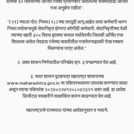
वार्षिक ३० दिवसांच्या अर्जित रजेशी प्रमाणशीर असलेल्या संख्याऐवढी अर्जित
रजा अनुज्ञेय राहील".
"(२९) ज्याला पोट-नियम (१८) च्या तरतूदी लागू आहेत असा कर्मचारी धरुन
नियत वयोमानामुळे सेवानिवृत्त होणारा कोणीही कर्मचारी, सेवानिवृत्तीच्या वेळी
त्याच्या खाती ३०० दिवस इतक्या कमाल मर्यादेपर्यंत जितकी अर्जित रजा
शिल्लक असेल तेवढया रजेच्या बाबतीतील रजावेतनाइतकी रोख रक्कम
मिळण्यास पात्र असेल."
२. उक्त शासन निर्णयातील परिच्छेद क्र. ३ वगळण्यात येत आहे.
३. सदर शासन पूरकपत्र महाराष्ट्र शासनाच्या
www.maharashtra.gov.in या संकेतस्थळावर उपलब्ध करण्यात आला
असून त्याचा संकेतांक २०२४०२२७१२०८०४२३२१ असा आहे. हा आदेश
डिजीटल स्वाक्षरीने साक्षांकित करुन काढण्यात येत आहे.
महाराष्ट्राचे राज्यपाल यांच्या आदेशानुसार व नावाने,