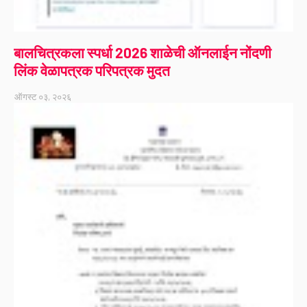
बालचित्रकला स्पर्धा 2026 शाळेची ऑनलाईन नोंदणी
लिंक वेळापत्रक परिपत्रक मुदत
ऑगस्ट ०३, २०२६