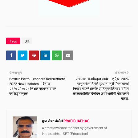
Tags
GR
जरा जुने
थोडे नवीन
Pavitra Portal Teachers Recruitment
संचालकांचे अधिकृत आदेश - एप्रिल 2023
2022 New Updates - दिनांक
पासून चे राहिलेले प्रधानमंत्री पोषणशक्ती
२६/०२/२०२४ शिक्षक पदभरतीबाबत
निर्माण योजनेअंतर्गत एमडीएम पोर्टलवर मागील
प्रसिद्धीपत्रक
कालावधीतील दैनंदिन उपस्थितीची नोंद करणे
बाबत.
द्वारा पोस्ट केलेले
PRADIPJADHAO
A state awardee teacher by government of
Maharashtra. SET (Education)