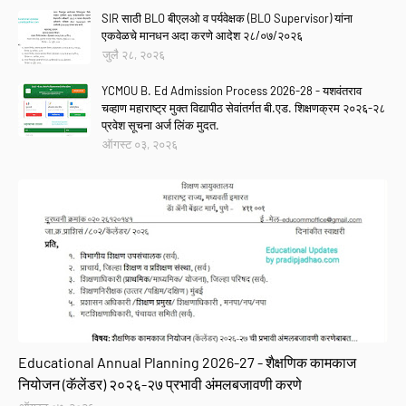
SIR साठी BLO बीएलओ व पर्यवेक्षक (BLO Supervisor) यांना
एकवेळचे मानधन अदा करणे आदेश २८/०७/२०२६
जुलै २८, २०२६
YCMOU B. Ed Admission Process 2026-28 - यशवंतराव
चव्हाण महाराष्ट्र मुक्त विद्यापीठ सेवांतर्गत बी.एड. शिक्षणक्रम २०२६-२८
प्रवेश सूचना अर्ज लिंक मुदत.
ऑगस्ट ०३, २०२६
GR
Educational Annual Planning 2026-27 - शैक्षणिक कामकाज
नियोजन (कॅलेंडर) २०२६-२७ प्रभावी अंमलबजावणी करणे