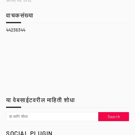
ऑगस्ट ०७, २०२६
वाचकसंख्या
4
4
2
3
6
3
4
4
या वेबसाईटवरील माहिती शोधा
SOCIAL PLUGIN