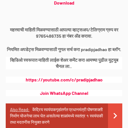
Download
महत्त्वाची माहिती मिळवण्यासाठी आपल्या व्हाट्सअप/टेलिग्राम ग्रुप वर
9765486735 हा नंबर ॲड करावा.
नियमित अपडेट्स मिळवण्यासाठी गुगल सर्च करा pradipjadhao हा ब्लॉग.
व्हिडिओ स्वरूपात माहिती लाईक शेअर कमेंट करा आमच्या पुढील युट्युब
चैनल ला..
https://youtube.com/c/pradipjadhao
Join WhatsApp Channel
Also Read:
केंद्रिय स्वयंपाकगृहांतर्गत प्रधानमंत्री पोषणशक्ती
निर्माण योजनेचा लाभ घेत असलेल्या शाळांमध्ये स्वतंत्र १ स्वयंपाकी
तथा मदतनीस नियुक्त करणे