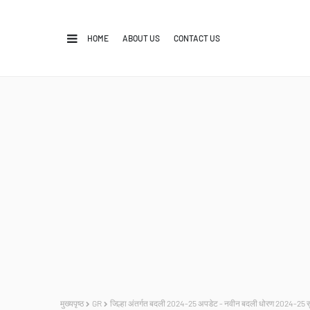
HOME
ABOUT US
CONTACT US
मुख्यपृष्ठ
GR
जिल्हा अंतर्गत बदली 2024-25 अपडेट - नवीन बदली धोरण 2024-25 सु