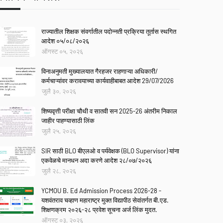
राज्यातील शिक्षक संवर्गातील पदोन्नती प्रक्रिया तूर्तास स्थगित
आदेश ०५/०८/२०२६
ऑगस्ट ०५, २०२६
विनाअनुमती मुख्यालयात गैरहजर राहणाऱ्या अधिकारी/
कर्मचाऱ्यांवर करावयाच्या कार्यवाहीबाबत आदेश 29/07/2026
जुलै ३०, २०२६
शिष्यवृत्ती परीक्षा चौथी व सातवी सन 2025-26 अंतरीम निकाल
जाहीर पाहण्यासाठी लिंक
जुलै २५, २०२६
SIR साठी BLO बीएलओ व पर्यवेक्षक (BLO Supervisor) यांना
एकवेळचे मानधन अदा करणे आदेश २८/०७/२०२६
जुलै २८, २०२६
YCMOU B. Ed Admission Process 2026-28 -
यशवंतराव चव्हाण महाराष्ट्र मुक्त विद्यापीठ सेवांतर्गत बी.एड.
शिक्षणक्रम २०२६-२८ प्रवेश सूचना अर्ज लिंक मुदत.
ऑगस्ट ०३, २०२६