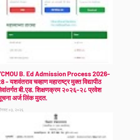
YCMOU B. Ed Admission Process 2026-
8 - यशवंतराव चव्हाण महाराष्ट्र मुक्त विद्यापीठ
ेवांतर्गत बी.एड. शिक्षणक्रम २०२६-२८ प्रवेश
ूचना अर्ज लिंक मुदत.
गस्ट ०३, २०२६