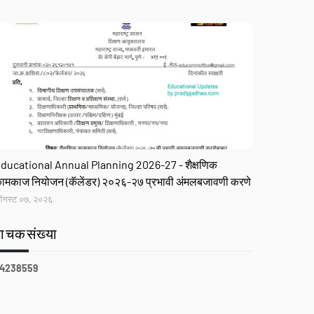
R
ducational Annual Planning 2026-27 - शैक्षणिक
ामकाज नियोजन (कॅलेंडर) २०२६-२७ प्रभावी अंमलबजावणी करणे
गस्ट ०७, २०२६
वाचकसंख्या
4
2
3
8
5
5
9