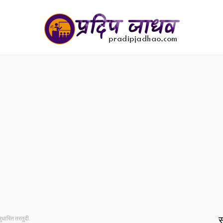
स
धारित तरतुदी.