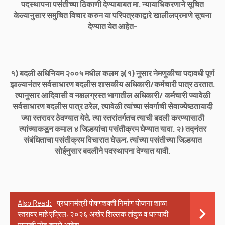
पदस्थापना पसंतीच्या ठिकाणी देण्याबाबत मा. न्यायाधिकरणाने सूचित
केल्यानुसार समुचित विचार करुन या परिपत्रकाद्वारे खालीलप्रमाणे सूचना
देण्यात येत आहेत-
१) बदली अधिनियम २००५ मधील कलम ३(१) नुसार नेमणुकीचा पदावधी पूर्ण
झाल्यानंतर सर्वसाधारण बदलीस शासकीय अधिकारी/कर्मचारी पात्र ठरतात.
त्यानुसार आदिवासी व नक्षलग्रस्त भागातील अधिकारी/ कर्मचारी ज्यावेळी
सर्वसाधारण बदलीस पात्र ठरेल, त्यावेळी त्यांच्या संवर्गाची सेवाज्येष्ठतायादी
ज्या स्तरावर ठेवण्यात येते, त्या स्तरांतर्गतच त्याची बदली करण्यासाठी
त्यांच्याकडून कमाल ४ जिल्हयांचा पसंतीक्रम घेण्यात यावा. २) तद्नंतर
संबंधिताचा पसंतीक्रम विचारात घेऊन, त्यांच्या पसंतीच्या जिल्हयात
सोईनुसार बदलीने पदस्थापना देण्यात यावी.
Also Read:
प्रधानमंत्री पोषणशक्ती निर्माण योजना शाळा
स्तरावर माहे एप्रिल, २०२६ अखेर शिल्लक तांदुळ व धान्यादी