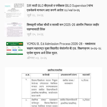
SIR साठी BLO बीएलओ व पर्यवेक्षक (BLO Supervisor) यांना
एकवेळचे मानधन अदा करणे आदेश २८/०७/२०२६
जुलै २८, २०२६
शिष्यवृत्ती परीक्षा चौथी व सातवी सन 2025-26 अंतरीम निकाल जाहीर
पाहण्यासाठी लिंक
जुलै २५, २०२६
YCMOU B. Ed Admission Process 2026-28 - यशवंतराव
चव्हाण महाराष्ट्र मुक्त विद्यापीठ सेवांतर्गत बी.एड. शिक्षणक्रम २०२६-२८
प्रवेश सूचना अर्ज लिंक मुदत.
ऑगस्ट ०३, २०२६