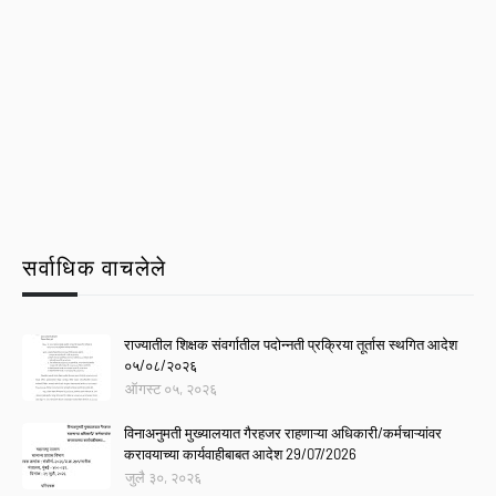
सर्वाधिक वाचलेले
राज्यातील शिक्षक संवर्गातील पदोन्नती प्रक्रिया तूर्तास स्थगित आदेश
०५/०८/२०२६
ऑगस्ट ०५, २०२६
विनाअनुमती मुख्यालयात गैरहजर राहणाऱ्या अधिकारी/कर्मचाऱ्यांवर
करावयाच्या कार्यवाहीबाबत आदेश 29/07/2026
जुलै ३०, २०२६