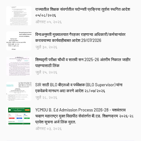
राज्यातील शिक्षक संवर्गातील पदोन्नती प्रक्रिया तूर्तास स्थगित आदेश
०५/०८/२०२६
ऑगस्ट ०५, २०२६
विनाअनुमती मुख्यालयात गैरहजर राहणाऱ्या अधिकारी/कर्मचाऱ्यांवर
करावयाच्या कार्यवाहीबाबत आदेश 29/07/2026
जुलै ३०, २०२६
शिष्यवृत्ती परीक्षा चौथी व सातवी सन 2025-26 अंतरीम निकाल जाहीर
पाहण्यासाठी लिंक
जुलै २५, २०२६
SIR साठी BLO बीएलओ व पर्यवेक्षक (BLO Supervisor) यांना
एकवेळचे मानधन अदा करणे आदेश २८/०७/२०२६
जुलै २८, २०२६
YCMOU B. Ed Admission Process 2026-28 - यशवंतराव
चव्हाण महाराष्ट्र मुक्त विद्यापीठ सेवांतर्गत बी.एड. शिक्षणक्रम २०२६-२८
प्रवेश सूचना अर्ज लिंक मुदत.
ऑगस्ट ०३, २०२६