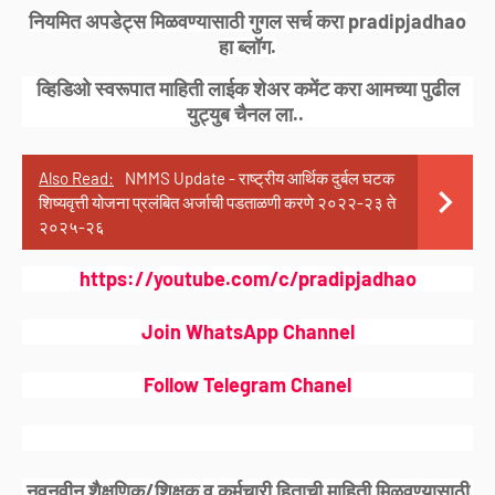
नियमित अपडेट्स मिळवण्यासाठी गुगल सर्च करा pradipjadhao
हा ब्लॉग.
व्हिडिओ स्वरूपात माहिती लाईक शेअर कमेंट करा आमच्या पुढील
युट्युब चैनल ला..
Also Read:
NMMS Update - राष्ट्रीय आर्थिक दुर्बल घटक
शिष्यवृत्ती योजना प्रलंबित अर्जाची पडताळणी करणे २०२२-२३ ते
२०२५-२६
https://youtube.com/c/pradipjadhao
Join WhatsApp Channel
Follow Telegram Chanel
नवनवीन शैक्षणिक/शिक्षक व कर्मचारी हिताची माहिती मिळवण्यासाठी