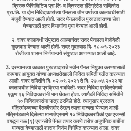
ब्रिस्क फॅसिलिटिज प्रा.लि. व क्रिस्टल इंटिग्रेटेड सर्व्हिसेस
प्रा.लि. या दोन निविदाकारांच्या पॅनलला तीन वर्षाच्या कालावधीसाठी
मंजुरी देण्यात आली होती. सदर पॅनलवरील पुरवठादाराच्या सेवा
घेण्यासाठी इतर विभागांना मुभा देण्यात आली होती.
२. सदर कालावधी संपुष्टात आल्यानंतर सदर पॅनलला वेळोवेळी
मुदतवाढ देण्यात आली होती. सदर मुदतवाढ दि. १८.०१.२०२३
रोजीच्या शासन निर्णयान्वये संपुष्टात आणण्यात आली आहे.
3. दरम्यानच्या काळात पुरवठादाराचे नवीन पॅनल नियुक्त करण्यासाठी
कामगार आयुक्त यांच्या अध्यक्षतेखाली निविदा समिती गठीत करण्यात
आली. सदर समितीने दि. ०२.०९.२०२१ ते दि. २७.०४.२०२२ या
कालावधीत निविदा प्रक्रिया राबविली. सदर निविदा प्रक्रियेमध्ये
एकूण २६ निविदाकारांनी भाग घेतला होता. त्यापैकी निविदा समितीने
१० निविदाकारांना पात्र ठरविले होते. त्यानुसार प्रस्ताव
मंत्रिमंडळाच्या बैठकीसमोर ठेऊन त्यास मान्यता घेण्यात आली.
मंत्रिमंडळाने दिलेल्या मान्यतेप्रमाणे १० निविदाकारांपैकी एक एजन्सी
वगळून नऊ (९) एजन्सींचे पॅनल तयार करणे तसेच अनुषंगिक बाबींना
मान्यता देण्यासाठी शासन निर्णय निर्गमित करण्यात आला. सदर