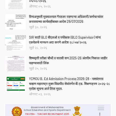
०५/०८/२०२६
ऑगस्ट ०५, २०२६
विनाअनुमती मुख्यालयात गैरहजर राहणाऱ्या अधिकारी/कर्मचाऱ्यांवर
करावयाच्या कार्यवाहीबाबत आदेश 29/07/2026
जुलै ३०, २०२६
SIR साठी BLO बीएलओ व पर्यवेक्षक (BLO Supervisor) यांना
एकवेळचे मानधन अदा करणे आदेश २८/०७/२०२६
जुलै २८, २०२६
शिष्यवृत्ती परीक्षा चौथी व सातवी सन 2025-26 अंतरीम निकाल जाहीर
पाहण्यासाठी लिंक
जुलै २५, २०२६
YCMOU B. Ed Admission Process 2026-28 - यशवंतराव
चव्हाण महाराष्ट्र मुक्त विद्यापीठ सेवांतर्गत बी.एड. शिक्षणक्रम २०२६-२८
प्रवेश सूचना अर्ज लिंक मुदत.
ऑगस्ट ०३, २०२६