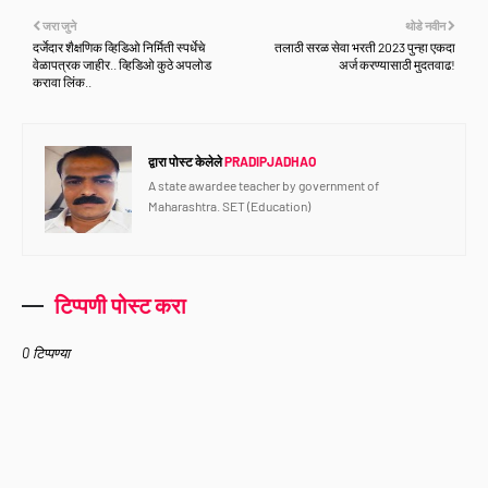
जरा जुने
थोडे नवीन
दर्जेदार शैक्षणिक व्हिडिओ निर्मिती स्पर्धेचे
तलाठी सरळ सेवा भरती 2023 पुन्हा एकदा
वेळापत्रक जाहीर.. व्हिडिओ कुठे अपलोड
अर्ज करण्यासाठी मुदतवाढ!
करावा लिंक..
द्वारा पोस्ट केलेले
PRADIPJADHAO
A state awardee teacher by government of
Maharashtra. SET (Education)
टिप्पणी पोस्ट करा
0 टिप्पण्या