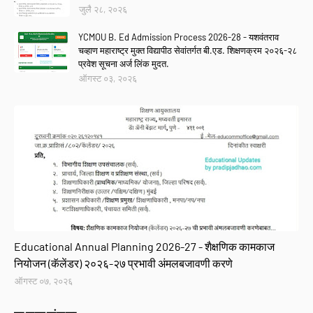
जुलै २८, २०२६
YCMOU B. Ed Admission Process 2026-28 - यशवंतराव
चव्हाण महाराष्ट्र मुक्त विद्यापीठ सेवांतर्गत बी.एड. शिक्षणक्रम २०२६-२८
प्रवेश सूचना अर्ज लिंक मुदत.
ऑगस्ट ०३, २०२६
GR
Educational Annual Planning 2026-27 - शैक्षणिक कामकाज
नियोजन (कॅलेंडर) २०२६-२७ प्रभावी अंमलबजावणी करणे
ऑगस्ट ०७, २०२६