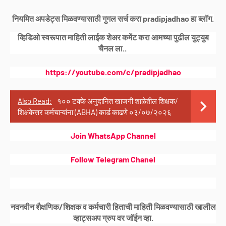
नियमित अपडेट्स मिळवण्यासाठी गुगल सर्च करा pradipjadhao हा ब्लॉग.
व्हिडिओ स्वरूपात माहिती लाईक शेअर कमेंट करा आमच्या पुढील युट्युब
चैनल ला..
https://youtube.com/c/pradipjadhao
Also Read:
१०० टक्के अनुदानित खाजगी शाळेतील शिक्षक/
शिक्षकेत्तर कर्मचाऱ्यांना (ABHA) कार्ड काढणे ०३/०७/२०२६
Join WhatsApp Channel
Follow Telegram Chanel
नवनवीन शैक्षणिक/शिक्षक व कर्मचारी हिताची माहिती मिळवण्यासाठी खालील
व्हाट्सअप ग्रुप वर जॉईन व्हा.