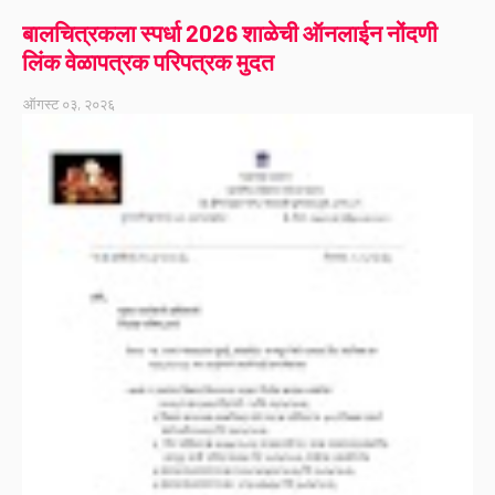
बालचित्रकला स्पर्धा 2026 शाळेची ऑनलाईन नोंदणी
लिंक वेळापत्रक परिपत्रक मुदत
ऑगस्ट ०३, २०२६